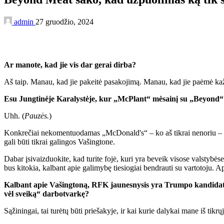
admin
27 gruodžio, 2024
Ar manote, kad jie vis dar gerai dirba?
Aš taip. Manau, kad jie pakeitė pasakojimą. Manau, kad jie paėmė kažk
Esu Jungtinėje Karalystėje, kur „McPlant“ mėsainį su „Beyond“ 
Uhh. (
Pauzės.
)
Konkrečiai nekomentuodamas „McDonald's“ – ko aš tikrai nenoriu – galv
gali būti tikrai galingos Vašingtone.
Dabar įsivaizduokite, kad turite fojė, kuri yra beveik visose valstybė
bus kitokia, kalbant apie galimybę tiesiogiai bendrauti su vartotoju. A
Kalbant apie Vašingtoną, RFK jaunesnysis yra Trumpo kandidatas
vėl sveiką“ darbotvarkę?
Sąžiningai, tai turėtų būti priešakyje, ir kai kurie dalykai mane iš tikr