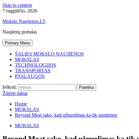
Skip to content
7 rugpjūčio, 2026
Mokslo Naujienos.LT
Naujienų portalas
Primary Menu
ŠALIES MOKSLO NAUJIENOS
MOKSLAS
TECHNOLOGIJOS
TRANSPORTAS
PASLAUGOS
Ieškoti:
Žiūrėti dabar
Home
MOKSLAS
Beyond Meat sako, kad užpuolimas ką tik sustiprino
MOKSLAS
Beyond Meat sako, kad užpuolimas ką tik s