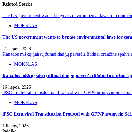
Related Stories
The US government wants to bypass environmental laws for commercia
MOKSLAS
The US government wants to bypass environmental laws for comm
31 liepos, 2026
Kanados miškų gaisrų dūmai dangų paverčia liūdnai oranžine spalva r
MOKSLAS
Kanados miškų gaisrų dūmai dangų paverčia liūdnai oranžine spa
16 liepos, 2026
iPSC Lentiviral Transduction Protocol with GFP/Puromycin Selectio
MOKSLAS
iPSC Lentiviral Transduction Protocol with GFP/Puromycin Sele
1 liepos, 2026
Paieška