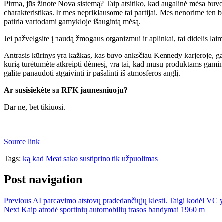
Pirma, jūs žinote Nova sistemą? Taip atsitiko, kad augalinė mėsa buvo
charakteristikas. Ir mes nepriklausome tai partijai. Mes nenorime ten b
patiria vartodami gamykloje išaugintą mėsą.
Jei pažvelgsite į naudą žmogaus organizmui ir aplinkai, tai didelis laim
Antrasis kūrinys yra kažkas, kas buvo anksčiau Kennedy karjeroje, gamt
kurią turėtumėte atkreipti dėmesį, yra tai, kad mūsų produktams gamin
galite panaudoti atgaivinti ir pašalinti iš atmosferos anglį.
Ar susisiekėte su RFK jaunesniuoju?
Dar ne, bet tikiuosi.
Source link
Tags:
ką
kad
Meat
sako
sustiprino
tik
užpuolimas
Post navigation
Previous
AI pardavimo atstovų pradedančiųjų klesti. Taigi kodėl VC y
Next
Kaip atrodė sportinių automobilių trasos bandymai 1960 m