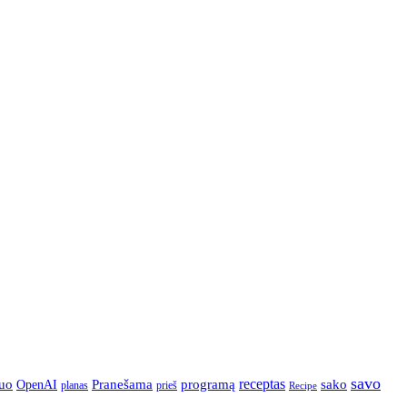
savo
Pranešama
programą
receptas
sako
uo
OpenAI
prieš
planas
Recipe