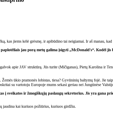
ą, kas jiems kėlė grėsmę, ir apibūdino tai neigiamai. Ir aš manau, kad
paplotėliais jau porą metų galima įsigyti „McDonald's“. Kodėl ji
ok apie JAV struktūrą. Jūs turite (Mičiganas), Pietų Karolina ir Tenesi
se. Žemės ūkio pramonės lobistas, tiesa? Gyvūninių baltymų fojė. Jie taip
pskritai su vartotoju Europoje mums sekasi geriau nei Jungtinėse Valstij
 į sveikatos ir žmogiškųjų paslaugų sekretorius. Jis yra gana pr
ųjų jaudina kai kuriuos požiūrius, kuriuos girdžiu.