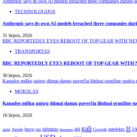
Anthropic says its own AI models breached three companies during sec
TECHNOLOGIJOS
Anthropic says its own AI models breached three companies durin
31 liepos, 2026
BBC REPORTEDLY EYES REBOOT OF TOP GEAR WITH NE
TRANSPORTAS
BBC REPORTEDLY EYES REBOOT OF TOP GEAR WITH 
30 liepos, 2026
Kanados miškų gaisrų dūmai dangų paverčia liūdnai oranžine spalva r
MOKSLAS
Kanados miškų gaisrų dūmai dangų paverčia liūdnai oranžine spa
16 liepos, 2026
gali
Iš
J
apie
buvo
dirbtinio
dėl
intelekto
Apple
Google
būti
duomenų