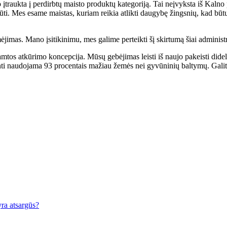
 įtraukta į perdirbtų maisto produktų kategoriją. Tai neįvyksta iš Kalno
ūti. Mes esame maistas, kuriam reikia atlikti daugybę žingsnių, kad būtų 
ėjimas. Mano įsitikinimu, mes galime perteikti šį skirtumą šiai administr
os atkūrimo koncepcija. Mūsų gebėjimas leisti iš naujo pakeisti didelę 
ti naudojama 93 procentais mažiau žemės nei gyvūninių baltymų. Galite 
ra atsargūs?