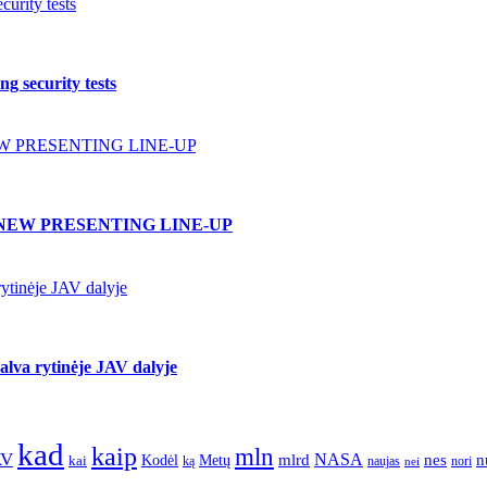
urity tests
g security tests
W PRESENTING LINE-UP
NEW PRESENTING LINE-UP
ytinėje JAV dalyje
lva rytinėje JAV dalyje
kad
kaip
mln
AV
NASA
nes
mlrd
n
kai
Kodėl
Metų
nori
ką
naujas
nei