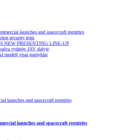
mercial launches and spacecraft reentries
ing security tests
H NEW PRESENTING LINE-UP
alva rytinėje JAV dalyje
AI modelį visai gamyklai
l launches and spacecraft reentries
ercial launches and spacecraft reentries