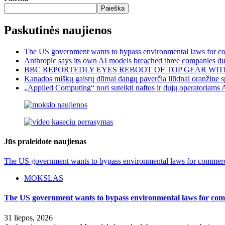
Paieška
Paskutinės naujienos
The US government wants to bypass environmental laws for com
Anthropic says its own AI models breached three companies dur
BBC REPORTEDLY EYES REBOOT OF TOP GEAR WIT
Kanados miškų gaisrų dūmai dangų paverčia liūdnai oranžine sp
„Applied Computing“ nori suteikti naftos ir dujų operatoriams 
Jūs praleidote naujienas
The US government wants to bypass environmental laws for commercia
MOKSLAS
The US government wants to bypass environmental laws for comm
31 liepos, 2026