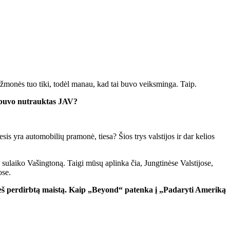
 žmonės tuo tiki, todėl manau, kad tai buvo veiksminga. Taip.
s buvo nutrauktas JAV?
s yra automobilių pramonė, tiesa? Šios trys valstijos ir dar kelios
 sulaiko Vašingtoną. Taigi mūsų aplinka čia, Jungtinėse Valstijose,
ose.
ieš perdirbtą maistą. Kaip „Beyond“ patenka į „Padaryti Ameriką