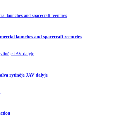
l launches and spacecraft reentries
ercial launches and spacecraft reentries
ytinėje JAV dalyje
lva rytinėje JAV dalyje
n
ction