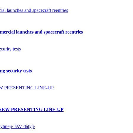
l launches and spacecraft reentries
ercial launches and spacecraft reentries
urity tests
g security tests
W PRESENTING LINE-UP
NEW PRESENTING LINE-UP
ytinėje JAV dalyje