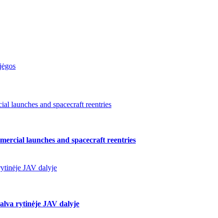
jėgos
l launches and spacecraft reentries
ercial launches and spacecraft reentries
ytinėje JAV dalyje
lva rytinėje JAV dalyje