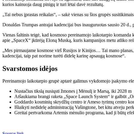
kurios kainuoja daug pinigų ir turi lėtai davė rezultatų.
„Tai nebus įprastas reikalas“, – sakė vienas su šios grupės susitikima
Donaldas Trumpas antrajai kadencijai bus inauguruotas sausio 20 d., pra
Vienas šaltinis teigė, kad kosmoso pereinamojo laikotarpio komanda k
apie „SpaceX“ įkūrėją Eloną Muską, kuris kampanijos metu atliko reikš
„Mes pirmaujame kosmose virš Rusijos ir Kinijos… Tai mano planas, p
kadencijai, taip pat norime turėti didelę karinę apsaugą kosmose“.
Svarstomos idėjos
Pereinamojo laikotarpio grupė aptarė galimus vykdomojo įsakymo eleme
Nustačius tikslą nusiųsti žmones į Mėnulį ir Marsą, iki 2028 m
Atšaukiama brangi raketa „Space Launch System“ ir galbūt „Or
Goddardo kosminių skrydžių centro ir Ameso tyrimų centro ko
Išlaikyti nedidelę administraciją Vašingtone, bet kitu atveju perk
Greitai pertvarkoma Artemis mėnulio programa, kad ji būtų efe
Source link