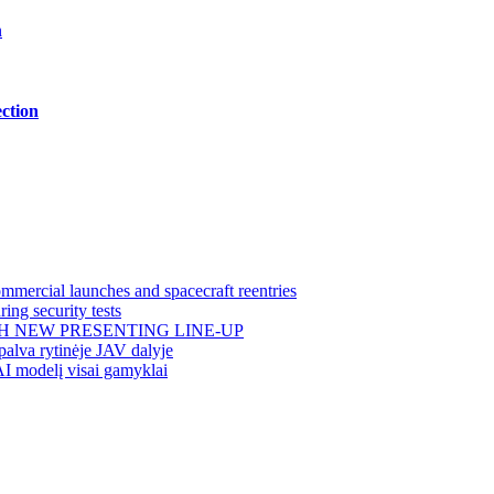
n
ction
mercial launches and spacecraft reentries
ing security tests
H NEW PRESENTING LINE-UP
alva rytinėje JAV dalyje
AI modelį visai gamyklai