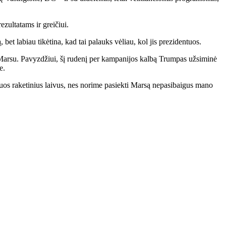
zultatams ir greičiui.
bet labiau tikėtina, kad tai palauks vėliau, kol jis prezidentuos.
 Marsu. Pavyzdžiui, šį rudenį per kampanijos kalbą Trumpas užsiminė
e.
uos raketinius laivus, nes norime pasiekti Marsą nepasibaigus mano