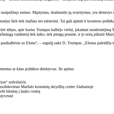
is susipažinęs asmuo. Mąstymas, skatinantis jų svarstymus, yra dėmesys re
ėjus šiek tiek mažiau nei mėnesiui. Tai gali apimti ir kosmoso politiką, 
ūrė idėjas, apie kurias Trumpas kalbėjo viešai, įskaitant susidomėjimą
mingą vaidmenį tiek laiko, tiek pinigų prasme, ir jo norą įsikurti Mars
asikalbėsiu su Elonu“, – rugsėjį sakė D. Trumpas. „Elonas paleidžia t
ntus ar kitas politikos direktyvas. Jie apima:
ion“ erdvėlaivis
nsolidavimas Maršalo kosminių skrydžių centre Alabamoje
elti būstinę į lauko centrą
ktyvesnė