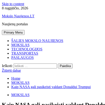
Skip to content
8 rugpjūčio, 2026
Mokslo Naujienos.LT
Naujienų portalas
Primary Menu
ŠALIES MOKSLO NAUJIENOS
MOKSLAS
TECHNOLOGIJOS
TRANSPORTAS
PASLAUGOS
Ieškoti:
Žiūrėti dabar
Home
MOKSLAS
Kaip NASA gali pasikeisti valdant Donaldui Trumpui
MOKSLAS
Kaip NASA gali pasikeisti valdant Donald