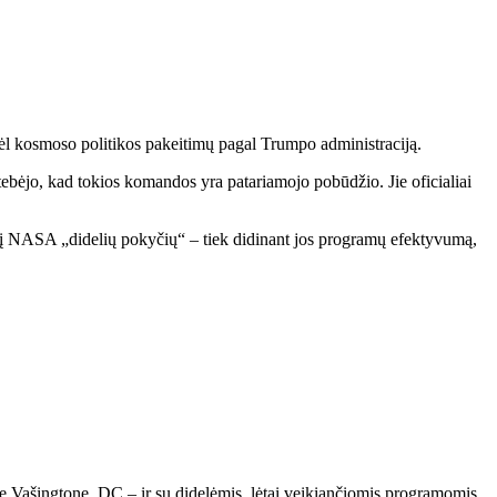
ėl kosmoso politikos pakeitimų pagal Trumpo administraciją.
stebėjo, kad tokios komandos yra patariamojo pobūdžio. Jie oficialiai
iekį NASA „didelių pokyčių“ – tiek didinant jos programų efektyvumą,
inę Vašingtone, DC – ir su didelėmis, lėtai veikiančiomis programomis,