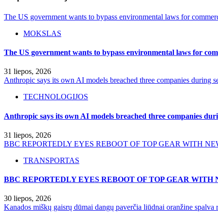
The US government wants to bypass environmental laws for commercia
MOKSLAS
The US government wants to bypass environmental laws for comm
31 liepos, 2026
Anthropic says its own AI models breached three companies during sec
TECHNOLOGIJOS
Anthropic says its own AI models breached three companies durin
31 liepos, 2026
BBC REPORTEDLY EYES REBOOT OF TOP GEAR WITH NE
TRANSPORTAS
BBC REPORTEDLY EYES REBOOT OF TOP GEAR WITH 
30 liepos, 2026
Kanados miškų gaisrų dūmai dangų paverčia liūdnai oranžine spalva r