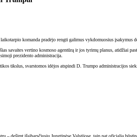
jo laikotarpio komanda pradėjo rengti galimus vykdomuosius įsakymus d
ešias savaites vertino kosmoso agentūrą ir jos tyrimų planus, atidžiai pa
ūsimoji prezidento administracija.
itikos tikslus, svarstomos idėjos atspindi D. Trumpo administracijos s
 – dešimt išsibarsčiusių Jungtinėse Valstijose, taip pat oficialią būst