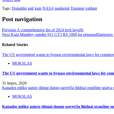
Tags:
Donaldui
gali
kaip
NASA
pasikeisti
Trumpui
valdant
Post navigation
Previous
A comprehensive list of 2024 tech layoffs
Next
Kaip Manthey suteikė 911 GT3 RS 1000 kg prispaudžiamosios 
Related Stories
The US government wants to bypass environmental laws for commercia
MOKSLAS
The US government wants to bypass environmental laws for comm
31 liepos, 2026
Kanados miškų gaisrų dūmai dangų paverčia liūdnai oranžine spalva r
MOKSLAS
Kanados miškų gaisrų dūmai dangų paverčia liūdnai oranžine spa