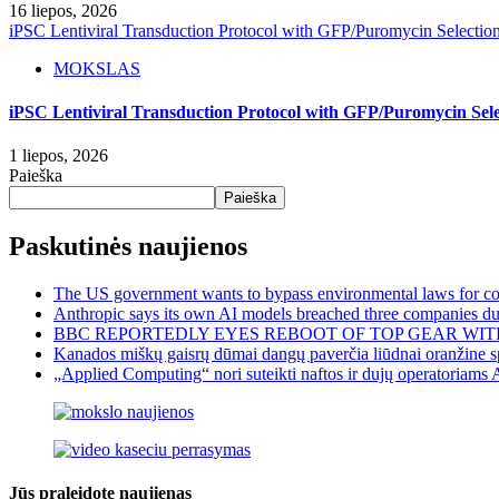
16 liepos, 2026
iPSC Lentiviral Transduction Protocol with GFP/Puromycin Selectio
MOKSLAS
iPSC Lentiviral Transduction Protocol with GFP/Puromycin Sele
1 liepos, 2026
Paieška
Paieška
Paskutinės naujienos
The US government wants to bypass environmental laws for com
Anthropic says its own AI models breached three companies dur
BBC REPORTEDLY EYES REBOOT OF TOP GEAR WIT
Kanados miškų gaisrų dūmai dangų paverčia liūdnai oranžine sp
„Applied Computing“ nori suteikti naftos ir dujų operatoriams 
Jūs praleidote naujienas