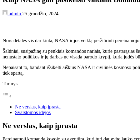
admin
25 gruodžio, 2024
Nors detalės vis dar kinta, NASA ir jos veiklą peržiūrinti pereinamo
Šaltiniai, susipažinę su penkiais komandos nariais, kurie pastarąsias š
nenustato politikos ir jų darbas ne visada parodo kryptį, kuria judės b
Nepaisant to, bandant išsikelti aiškius NASA ir civilinės kosmoso pol
tiek spartą.
Turinys
Ne verslas, kaip įprasta
Svarstomos idėjos
Ne verslas, kaip įprasta
Pereinamoji komanda kovojo su agentūra, kuri turi daugybę lauko centrų