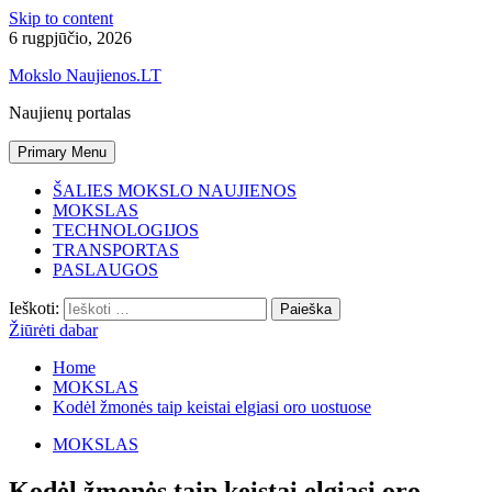
Skip to content
6 rugpjūčio, 2026
Mokslo Naujienos.LT
Naujienų portalas
Primary Menu
ŠALIES MOKSLO NAUJIENOS
MOKSLAS
TECHNOLOGIJOS
TRANSPORTAS
PASLAUGOS
Ieškoti:
Žiūrėti dabar
Home
MOKSLAS
Kodėl žmonės taip keistai elgiasi oro uostuose
MOKSLAS
Kodėl žmonės taip keistai elgiasi oro