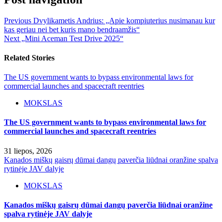
Previous
Dvylikametis Andrius: „Apie kompiuterius nusimanau kur
kas geriau nei bet kuris mano bendraamžis“
Next
„Mini Aceman Test Drive 2025“
Related Stories
The US government wants to bypass environmental laws for
commercial launches and spacecraft reentries
MOKSLAS
The US government wants to bypass environmental laws for
commercial launches and spacecraft reentries
31 liepos, 2026
Kanados miškų gaisrų dūmai dangų paverčia liūdnai oranžine spalva
rytinėje JAV dalyje
MOKSLAS
Kanados miškų gaisrų dūmai dangų paverčia liūdnai oranžine
spalva rytinėje JAV dalyje