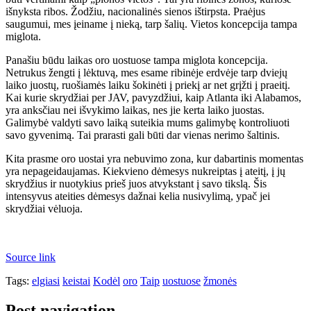
išnyksta ribos. Žodžiu, nacionalinės sienos ištirpsta. Praėjus
saugumui, mes įeiname į nieką, tarp šalių. Vietos koncepcija tampa
miglota.
Panašiu būdu laikas oro uostuose tampa miglota koncepcija.
Netrukus žengti į lėktuvą, mes esame ribinėje erdvėje tarp dviejų
laiko juostų, ruošiamės laiku šokinėti į priekį ar net grįžti į praeitį.
Kai kurie skrydžiai per JAV, pavyzdžiui, kaip Atlanta iki Alabamos,
yra anksčiau nei išvykimo laikas, nes jie kerta laiko juostas.
Galimybė valdyti savo laiką suteikia mums galimybę kontroliuoti
savo gyvenimą. Tai prarasti gali būti dar vienas nerimo šaltinis.
Kita prasme oro uostai yra nebuvimo zona, kur dabartinis momentas
yra nepageidaujamas. Kiekvieno dėmesys nukreiptas į ateitį, į jų
skrydžius ir nuotykius prieš juos atvykstant į savo tikslą. Šis
intensyvus ateities dėmesys dažnai kelia nusivylimą, ypač jei
skrydžiai vėluoja.
Source link
Tags:
elgiasi
keistai
Kodėl
oro
Taip
uostuose
žmonės
Post navigation