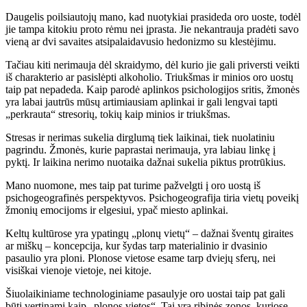
Daugelis poilsiautojų mano, kad nuotykiai prasideda oro uoste, todėl
jie tampa kitokiu proto rėmu nei įprasta. Jie nekantrauja pradėti savo
vieną ar dvi savaites atsipalaidavusio hedonizmo su klestėjimu.
Tačiau kiti nerimauja dėl skraidymo, dėl kurio jie gali priversti veikti
iš charakterio ar pasislėpti alkoholio. Triukšmas ir minios oro uostų
taip pat nepadeda. Kaip parodė aplinkos psichologijos sritis, žmonės
yra labai jautrūs mūsų artimiausiam aplinkai ir gali lengvai tapti
„perkrauta“ stresorių, tokių kaip minios ir triukšmas.
Stresas ir nerimas sukelia dirglumą tiek laikinai, tiek nuolatiniu
pagrindu. Žmonės, kurie paprastai nerimauja, yra labiau linkę į
pyktį. Ir laikina nerimo nuotaika dažnai sukelia piktus protrūkius.
Mano nuomone, mes taip pat turime pažvelgti į oro uostą iš
psichogeografinės perspektyvos. Psichogeografija tiria vietų poveikį
žmonių emocijoms ir elgesiui, ypač miesto aplinkai.
Keltų kultūrose yra ypatingų „plonų vietų“ – dažnai šventų giraites
ar miškų – koncepcija, kur šydas tarp materialinio ir dvasinio
pasaulio yra ploni. Plonose vietose esame tarp dviejų sferų, nei
visiškai vienoje vietoje, nei kitoje.
Šiuolaikiniame technologiniame pasaulyje oro uostai taip pat gali
būti vertinami kaip „plonos vietos“. Tai yra ribinės zonos, kuriose