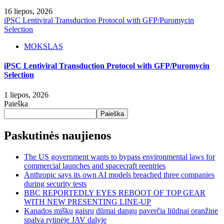
16 liepos, 2026
iPSC Lentiviral Transduction Protocol with GFP/Puromycin
Selection
MOKSLAS
iPSC Lentiviral Transduction Protocol with GFP/Puromycin
Selection
1 liepos, 2026
Paieška
Paieška
Paskutinės naujienos
The US government wants to bypass environmental laws for
commercial launches and spacecraft reentries
Anthropic says its own AI models breached three companies
during security tests
BBC REPORTEDLY EYES REBOOT OF TOP GEAR
WITH NEW PRESENTING LINE-UP
Kanados miškų gaisrų dūmai dangų paverčia liūdnai oranžine
spalva rytinėje JAV dalyje