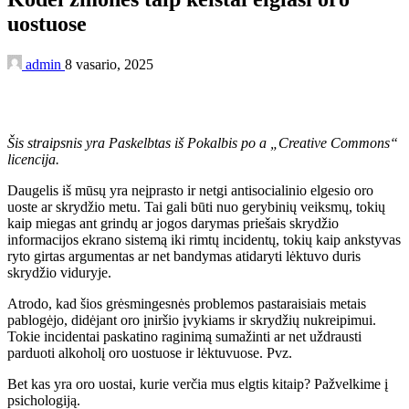
uostuose
admin
8 vasario, 2025
Šis straipsnis yra
Paskelbtas iš
Pokalbis
po a
„Creative Commons“
licencija.
Daugelis iš mūsų yra neįprasto ir netgi antisocialinio elgesio oro
uoste ar skrydžio metu. Tai gali būti nuo gerybinių veiksmų, tokių
kaip miegas ant grindų ar jogos darymas priešais skrydžio
informacijos ekrano sistemą iki rimtų incidentų, tokių kaip ankstyvas
ryto girtas argumentas ar net bandymas atidaryti lėktuvo duris
skrydžio viduryje.
Atrodo, kad šios grėsmingesnės problemos pastaraisiais metais
pablogėjo, didėjant oro įniršio įvykiams ir skrydžių nukreipimui.
Tokie incidentai paskatino raginimą sumažinti ar net uždrausti
parduoti alkoholį oro uostuose ir lėktuvuose. Pvz.
Bet kas yra oro uostai, kurie verčia mus elgtis kitaip? Pažvelkime į
psichologiją.