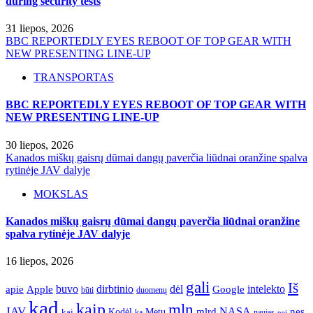
during security tests
31 liepos, 2026
BBC REPORTEDLY EYES REBOOT OF TOP GEAR WITH
NEW PRESENTING LINE-UP
TRANSPORTAS
BBC REPORTEDLY EYES REBOOT OF TOP GEAR WITH
NEW PRESENTING LINE-UP
30 liepos, 2026
Kanados miškų gaisrų dūmai dangų paverčia liūdnai oranžine spalva
rytinėje JAV dalyje
MOKSLAS
Kanados miškų gaisrų dūmai dangų paverčia liūdnai oranžine
spalva rytinėje JAV dalyje
16 liepos, 2026
gali
Iš
apie
buvo
dirbtinio
dėl
intelekto
Apple
Google
būti
duomenų
kad
kaip
mln
JAV
NASA
nes
mlrd
kai
Kodėl
Metų
ką
naujas
nei