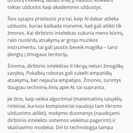
dirbtinį intelektą, labiau linkę jį naudoti atliekant
tokias užduotis kaip akademinės užduotys.
Šios sąsajos priežastis yra tai, kaip AI dabar atlieka
užduotis, kurias kažkada manėme, kad gali atlikti tik
žmonės. Kai dirbtinis intelektas sukuria meno kūrinį,
rašo nuoširdų atsakymą ar groja muzikos
instrumentu, tai gali jaustis beveik magiška – tarsi
įžengtų į žmogaus teritoriją.
Žinoma, dirbtinis intelektas iš tikrųjų neturi žmogiškų
savybių. Pokalbių robotas gali sukelti empatišką
atsakymą, bet nejaučia empatijos. Žmonės, turintys
daugiau techninių žinių apie AI, tai supranta.
Jie žino, kaip veikia algoritmai (matematinių taisyklių
rinkiniai, kuriuos kompiuteriai naudoja tam tikroms
užduotims atlikti), mokymo duomenys (naudojami
dirbtinio intelekto sistemos veikimui pagerinti) ir
skaičiavimo modeliai. Dėl to technologija tampa