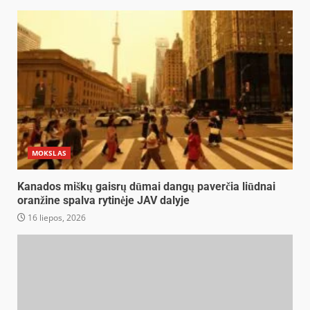
MOKSLAS
Kanados miškų gaisrų dūmai dangų paverčia liūdnai
oranžine spalva rytinėje JAV dalyje
16 liepos, 2026