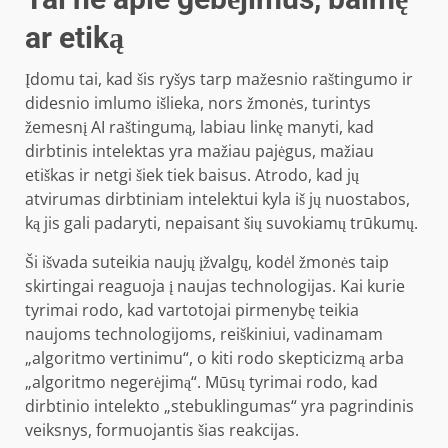
ar etiką
Įdomu tai, kad šis ryšys tarp mažesnio raštingumo ir
didesnio imlumo išlieka, nors žmonės, turintys
žemesnį AI raštingumą, labiau linkę manyti, kad
dirbtinis intelektas yra mažiau pajėgus, mažiau
etiškas ir netgi šiek tiek baisus. Atrodo, kad jų
atvirumas dirbtiniam intelektui kyla iš jų nuostabos,
ką jis gali padaryti, nepaisant šių suvokiamų trūkumų.
Ši išvada suteikia naujų įžvalgų, kodėl žmonės taip
skirtingai reaguoja į naujas technologijas. Kai kurie
tyrimai rodo, kad vartotojai pirmenybę teikia
naujoms technologijoms, reiškiniui, vadinamam
„algoritmo vertinimu“, o kiti rodo skepticizmą arba
„algoritmo negerėjimą“. Mūsų tyrimai rodo, kad
dirbtinio intelekto „stebuklingumas“ yra pagrindinis
veiksnys, formuojantis šias reakcijas.