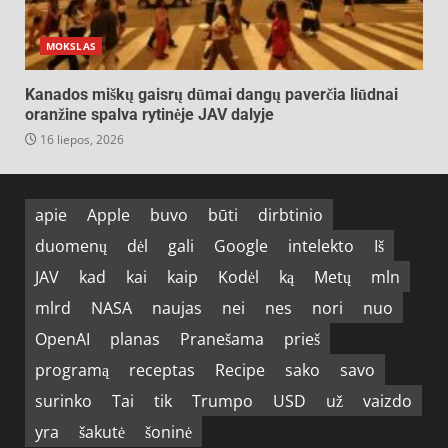
MOKSLAS
Kanados miškų gaisrų dūmai dangų paverčia liūdnai
oranžine spalva rytinėje JAV dalyje
16 liepos, 2026
apie
Apple
buvo
būti
dirbtinio
duomenų
dėl
gali
Google
intelekto
Iš
JAV
kad
kai
kaip
Kodėl
ką
Metų
mln
mlrd
NASA
naujas
nei
nes
nori
nuo
OpenAI
planas
Pranešama
prieš
programą
receptas
Recipe
sako
savo
surinko
Tai
tik
Trumpo
USD
už
vaizdo
yra
šakutė
šoninė