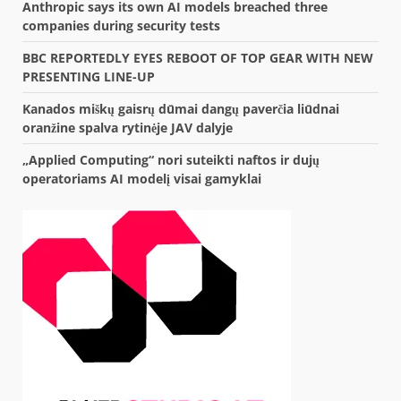
Anthropic says its own AI models breached three
companies during security tests
BBC REPORTEDLY EYES REBOOT OF TOP GEAR WITH NEW
PRESENTING LINE-UP
Kanados miškų gaisrų dūmai dangų paverčia liūdnai
oranžine spalva rytinėje JAV dalyje
„Applied Computing“ nori suteikti naftos ir dujų
operatoriams AI modelį visai gamyklai