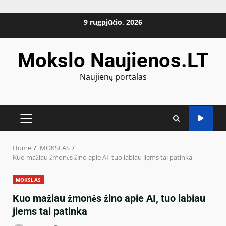
Skip
9 rugpjūčio, 2026
to
content
Mokslo Naujienos.LT
Naujienų portalas
PRIMARY
MENU
Home
MOKSLAS
Kuo mažiau žmonės žino apie AI, tuo labiau jiems tai patinka
MOKSLAS
Kuo mažiau žmonės žino apie AI, tuo labiau
jiems tai patinka