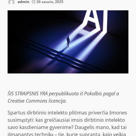
admin
26 sausio, 2025
ŠIS STRAIPSNIS YRA
perpublikuota iš
Pokalbis
pagal a
Creative Commons licencija.
Spartus dirbtinio intelekto plitimas priverčia žmones
susimąstyti: kas greičiausiai imsis dirbtinio intelekto
savo kasdieniame gyvenime? Daugelis mano, kad tai
išmanantys techniką – tie, kurie supranta, kaip veikia