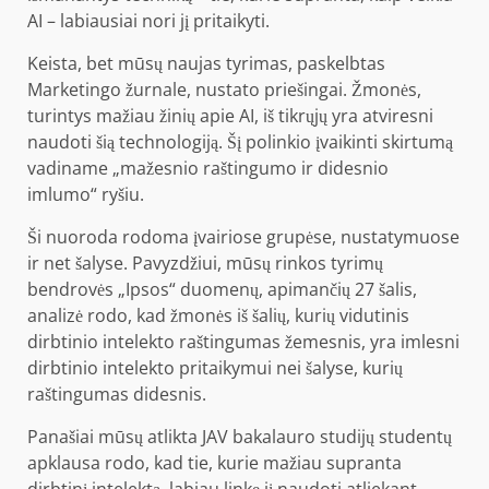
AI – labiausiai nori jį pritaikyti.
Keista, bet mūsų naujas tyrimas, paskelbtas
Marketingo žurnale, nustato priešingai. Žmonės,
turintys mažiau žinių apie AI, iš tikrųjų yra atviresni
naudoti šią technologiją. Šį polinkio įvaikinti skirtumą
vadiname „mažesnio raštingumo ir didesnio
imlumo“ ryšiu.
Ši nuoroda rodoma įvairiose grupėse, nustatymuose
ir net šalyse. Pavyzdžiui, mūsų rinkos tyrimų
bendrovės „Ipsos“ duomenų, apimančių 27 šalis,
analizė rodo, kad žmonės iš šalių, kurių vidutinis
dirbtinio intelekto raštingumas žemesnis, yra imlesni
dirbtinio intelekto pritaikymui nei šalyse, kurių
raštingumas didesnis.
Panašiai mūsų atlikta JAV bakalauro studijų studentų
apklausa rodo, kad tie, kurie mažiau supranta