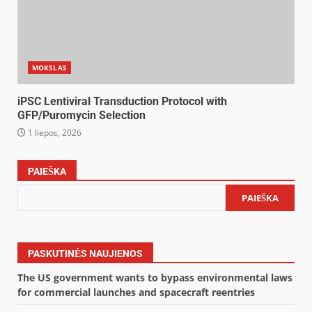
MOKSLAS
iPSC Lentiviral Transduction Protocol with
GFP/Puromycin Selection
1 liepos, 2026
PAIEŠKA
PAIEŠKA
PASKUTINĖS NAUJIENOS
The US government wants to bypass environmental laws
for commercial launches and spacecraft reentries