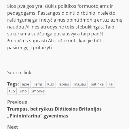
Šios įžvalgos yra iššūkis politikos formuotojams ir
pedagogams. Pastangos didinti dirbtinio intelekto
raštingumą gali netyčia nuslopinti žmonių entuziazmą
naudoti AI, nes atrodys ne toks stebuklingas. Taip
sukuriama sudėtinga pusiausvyra tarp padėti
žmonėms suprasti AI ir užtikrinti, kad jie būtų
pasirengę jį pritaikyti.
Source link
Tags:
apie
jiems
Kuo
labiau
mažiau
patinka
Tai
tuo
žino
žmonės
Post
Previous
Trumpas, bet ryškus Didžiosios Britanijos
navigation
„Pinininfarina“ gyvenimas
Next