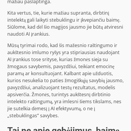
mažiau paslaptinga.
Kita vertus, tie, kurie mažiau supranta, dirbtinį
intelektą gali laikyti stebuklingu ir įkvepiančiu baimę.
Siūlome, kad dėl šio magijos jausmo jie būtų atviresni
naudoti AI įrankius.
Mūsų tyrimai rodo, kad šis mažesnio raštingumo ir
aukštesnio imlumo ryšys yra stipriausias naudojant
AI įrankius tose srityse, kurias žmonės sieja su
žmogaus savybėmis, pavyzdžiui, teikiant emocinę
paramą ar konsultuojant. Kalbant apie užduotis,
kurios nesukelia to paties žmogiškųjų savybių jausmo,
pavyzdžiui, analizuojant testų rezultatus, modelis
apsiverčia. Žmonės, turintys aukštesnį dirbtinio
intelekto raštingumą, yra imlesni šiems tikslams, nes
jie sutelkia dėmesį į AI efektyvumą, o ne į
„stebuklingas“ savybes.
Tai ne apie gebėjimus, baimę