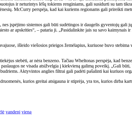
buotojus ir neturintys lėšų tokiems renginiams, gali susidurti su tam t
ėnesių. McCurry perspėja, kad kai kuriems regionams gali prireikti metų,
nes įspėjimo sistemos gali būti sudėtingos ir daugelis gyventojų gali j
sto ar apskrities“, – pataria ji. „Pasidalinkite jais su savo kaimynais ir
 Havajuose, išleido viešosios prieigos žemėlapius, kuriuose buvo stebi
s tiekėjus stebėti, ar nėra benzeno. Tačiau Wheltonas perspėja, kad ben
o paslaugos ne visada atsižvelgia į kiekvieną galimą poveikį. „Gali būti, k
udriems. Aktyvintos anglies filtrai gali padėti pašalinti kai kuriuos organi
omenės, kurios greitai atsigauna ir stiprėja, yra tos, kurios dirba kartu
ėlė
vandenį
vieną