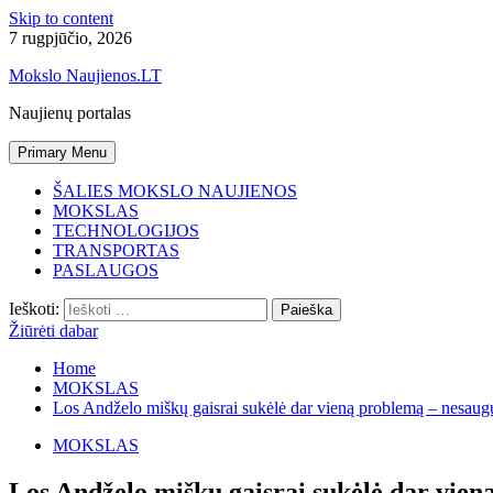
Skip to content
7 rugpjūčio, 2026
Mokslo Naujienos.LT
Naujienų portalas
Primary Menu
ŠALIES MOKSLO NAUJIENOS
MOKSLAS
TECHNOLOGIJOS
TRANSPORTAS
PASLAUGOS
Ieškoti:
Žiūrėti dabar
Home
MOKSLAS
Los Andželo miškų gaisrai sukėlė dar vieną problemą – nesaug
MOKSLAS
Los Andželo miškų gaisrai sukėlė dar vie