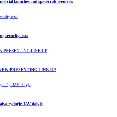
ercial launches and spacecraft reentries
urity tests
g security tests
W PRESENTING LINE-UP
NEW PRESENTING LINE-UP
ytinėje JAV dalyje
lva rytinėje JAV dalyje