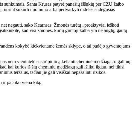
ikrais sunkumais. Santa Krusas patyrė panašių iššūkių per CZU žaibo
 norint sukurti nuo nulio arba pertvarkyti dideles sudegusias
ų net negauti, sako Kearnsas. Žmonės turėtų „proaktyviai ieškoti
 įsitikinkite, kad visi žmonės, kurių gimtoji kalba yra ne anglų, gautų
ma vandens kokybė kiekviename žemės sklype, o tai padėjo gyventojams
zenas nėra vienintelė susirūpinimą kelianti cheminė medžiaga, o galimų
ad kai kurios iš šių cheminių medžiagų gali išlikti ilgiau, nei tikisi
nius teršalus, tačiau jie gali visiškai nepašalinti rizikos.
 ir palaiko viena kitą.