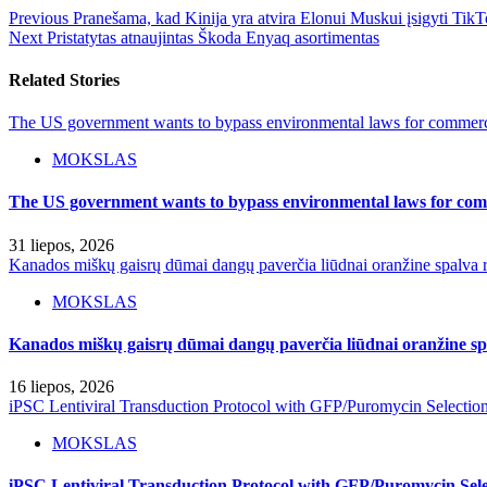
Previous
Pranešama, kad Kinija yra atvira Elonui Muskui įsigyti Tik
Next
Pristatytas atnaujintas Škoda Enyaq asortimentas
Related Stories
The US government wants to bypass environmental laws for commercia
MOKSLAS
The US government wants to bypass environmental laws for comm
31 liepos, 2026
Kanados miškų gaisrų dūmai dangų paverčia liūdnai oranžine spalva r
MOKSLAS
Kanados miškų gaisrų dūmai dangų paverčia liūdnai oranžine spa
16 liepos, 2026
iPSC Lentiviral Transduction Protocol with GFP/Puromycin Selectio
MOKSLAS
iPSC Lentiviral Transduction Protocol with GFP/Puromycin Sele