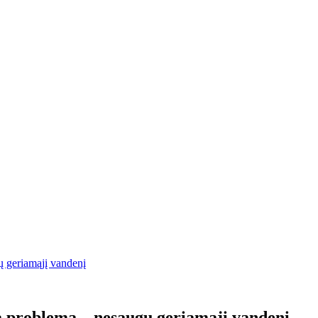
ų geriamąjį vandenį
ną problemą – nesaugų geriamąjį vandenį