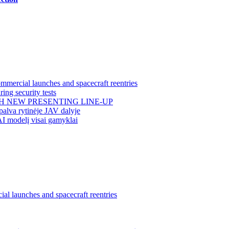
mercial launches and spacecraft reentries
ing security tests
H NEW PRESENTING LINE-UP
alva rytinėje JAV dalyje
AI modelį visai gamyklai
l launches and spacecraft reentries