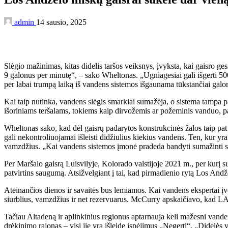
admin
14 sausio, 2025
Slėgio mažinimas, kitas didelis taršos veiksnys, įvyksta, kai gaisro ges
9 galonus per minutę“, – sako Wheltonas. „Ugniagesiai gali išgerti 500
per labai trumpą laiką iš vandens sistemos išgaunama tūkstančiai gal
Kai taip nutinka, vandens slėgis smarkiai sumažėja, o sistema tampa p
išoriniams teršalams, tokiems kaip dirvožemis ar požeminis vanduo, p
Wheltonas sako, kad dėl gaisrų padarytos konstrukcinės žalos taip pat 
gali nekontroliuojamai išleisti didžiulius kiekius vandens. Ten, kur yra
vamzdžius. „Kai vandens sistemos įmonė pradeda bandyti sumažinti slėg
Per Maršalo gaisrą Luisvilyje, Kolorado valstijoje 2021 m., per kur
patvirtins saugumą. Atsižvelgiant į tai, kad pirmadienio rytą Los And
Ateinančios dienos ir savaitės bus lemiamos. Kai vandens ekspertai įvert
siurblius, vamzdžius ir net rezervuarus. McCurry apskaičiavo, kad L
Tačiau Altadeną ir aplinkinius regionus aptarnauja keli mažesni van
drėkinimo rajonas – visi jie yra išleidę įspėjimus „Negerti“. „Didelės