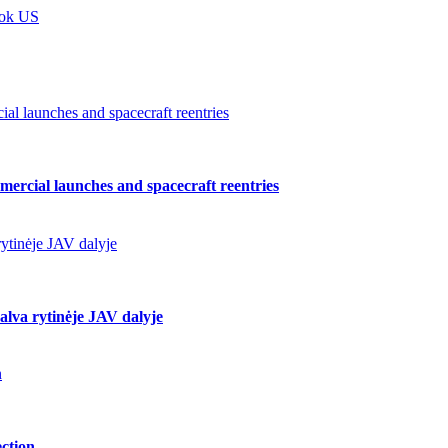
Tok US
l launches and spacecraft reentries
ercial launches and spacecraft reentries
ytinėje JAV dalyje
lva rytinėje JAV dalyje
n
ction