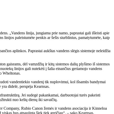
dens. „Vandens linija, jungiama prie namo, paprastai gali išleisti apie
 linijos paleistumėte penkis ar šešis siurblinius, pamatytumėte, kaip
ančios aplinkos. Paprastai aukštas vandens slėgis sistemoje neleidžia
aton gaisrams, dėl vamzdžių ir kitų sistemos dalių plyšimo iš sistemos
 nuotekų linijos gali nutekėti į šalia einančius geriamojo vandens
ko Wheltonas.
naudoti vandentiekio vandenį tik nuplovimui, kol išsamūs bandymai
 yra didelė, perspėja Kearnsas.
infrastruktūrą. Jei sudegė pakankamai, darbuotojai turės pakeisti
rukti nuo kelių dienų iki savaičių.
ater Company, Rubio Canon žemės ir vandens asociacija ir Kinneloa
 viskas bus atnaujinta šiek tiek greičiau“, – sako Kearnsas.