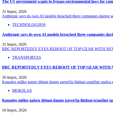
The US government wants to bypass environmental laws for comm
31 liepos, 2026
Anthropic says its own AI models breached three companies during sec
TECHNOLOGIJOS
Anthropic says its own AI models breached three companies durin
31 liepos, 2026
BBC REPORTEDLY EYES REBOOT OF TOP GEAR WITH NE
TRANSPORTAS
BBC REPORTEDLY EYES REBOOT OF TOP GEAR WITH 
30 liepos, 2026
Kanados miškų gaisrų dūmai dangų paverčia liūdnai oranžine spalva r
MOKSLAS
Kanados miškų gaisrų dūmai dangų paverčia liūdnai oranžine spa
16 liepos, 2026