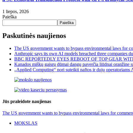
1 liepos, 2026
Paieška
Paieška
Paskutinės naujienos
The US government wants to bypass environmental laws for com
Anthropic says its own AI models breached three companies dur
BBC REPORTEDLY EYES REBOOT OF TOP GEAR WIT
Kanados miškų gaisrų dūmai dangų paverčia liūdnai oranžine sp
„Applied Computing“ nori suteikti naftos ir dujų operatoriams 
Jūs praleidote naujienas
The US government wants to bypass environmental laws for commercia
MOKSLAS