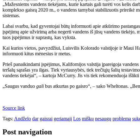
„Mažesniems vandens tiekėjams, kurie kartais gali turėti vos kelis dar
komplekso gaisrą 2020 m., o vandens tarnybai stabilizuotis prireikė m
sistemas.
Labai svarbu, kad gyventojai būtų informuoti apie atkūrimo pastangas, 
įspėjimų apie užvirimą arba negerti vandens iš jūsų vandens tiekėjo, mie
tuos įspėjimus ir suprastų, kas vyksta.
Kai kurios vietos, pavyzdžiui, Luisvilis Kolorado valstijoje ir Maui
informuoti kitus mėnesius ir metus.
Prieš panaikindami įspėjimus, Kalifornijos valstija įpareigoja vanden
teršalų sąrašas yra ilgas. Tiek vyriausybės, tiek trečiųjų šalių testavim
vandens tiekėjai“, – kartoja McCurry. Jis vis tiek rekomenduoja išlikti b
„Saugus vanduo
gali
bus atkurtas po gaisro“, – sako Wheltonas. „Bendru
Source link
Tags:
Andželo
dar
gaisrai
geriamąjį
Los
miškų
nesaugų
problemą
suk
Post navigation