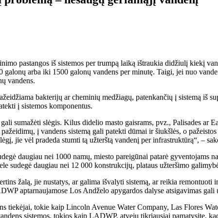
inimo pastangos iš sistemos per trumpą laiką ištraukia didžiulį kiekį van
 galonų arba iki 1500 galonų vandens per minutę. Taigi, jei nuo vandens
onų vandens.
ažeidžiama bakterijų ar cheminių medžiagų, patenkančių į sistemą iš sup
atekti į sistemos komponentus.
gali sumažėti slėgis. Kilus didelio masto gaisrams, pvz., Palisades ar E
 pažeidimų, į vandens sistemą gali patekti dūmai ir šiukšlės, o pažeistos
į, jie vėl pradeda stumti tą užterštą vandenį per infrastruktūrą“, – sa
į sudegė daugiau nei 1000 namų, miesto pareigūnai patarė gyventojams 
žele sudegė daugiau nei 12 000 konstrukcijų, plataus užteršimo galimybė
ins žalą, jie nustatys, ar galima išvalyti sistemą, ar reikia remontuoti 
ADWP aptarnaujamose Los Andželo apygardos dalyse atsigavimas gali užt
dens tiekėjai, tokie kaip Lincoln Avenue Water Company, Las Flores W
 vandens sistemos, tokios kaip LADWP, atveju tikriausiai pamatysite, kad