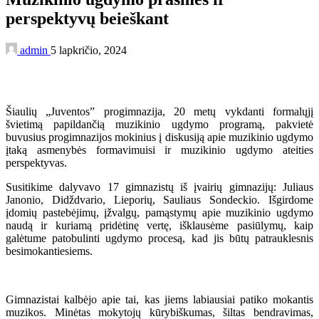
perspektyvų beieškant
admin
5 lapkričio, 2024
Šiaulių „Juventos” progimnazija, 20 metų vykdanti formalųjį
švietimą papildančią muzikinio ugdymo programą, pakvietė
buvusius progimnazijos mokinius į diskusiją apie muzikinio ugdymo
įtaką asmenybės formavimuisi ir muzikinio ugdymo ateities
perspektyvas.
Susitikime dalyvavo 17 gimnazistų iš įvairių gimnazijų: Juliaus
Janonio, Didždvario, Lieporių, Sauliaus Sondeckio. Išgirdome
įdomių pastebėjimų, įžvalgų, pamąstymų apie muzikinio ugdymo
naudą ir kuriamą pridėtinę vertę, išklausėme pasiūlymų, kaip
galėtume patobulinti ugdymo procesą, kad jis būtų patrauklesnis
besimokantiesiems.
Gimnazistai kalbėjo apie tai, kas jiems labiausiai patiko mokantis
muzikos. Minėtas mokytojų kūrybiškumas, šiltas bendravimas,