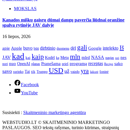
MOKSLAS
Kanados miškų gaisrų dūmai dangų paverčia liūdnai oranžine
spalva rytinėje JAV dalyje
16 liepos, 2026
gali
Iš
apie
buvo
dirbtinio
dėl
intelekto
Apple
Google
būti
duomenų
kad
kaip
mln
JAV
NASA
nes
mlrd
kai
Kodėl
Metų
ką
naujas
nei
Pranešama
programą
receptas
sako
nuo
OpenAI
nori
prieš
planas
Recipe
USD
yra
savo
už
Tai
tik
surinko
Trumpo
vaizdo
šoninė
šakutė
Facebook
YouTube
Susisiekti :
Skaitmeninio marketingo agentūra
WEBSTUDIO.LT © SKAITMENINIO MARKETINGO
PASLAUGOS. SEO tekstų rašymas, turinio kūrimas, straipsnių