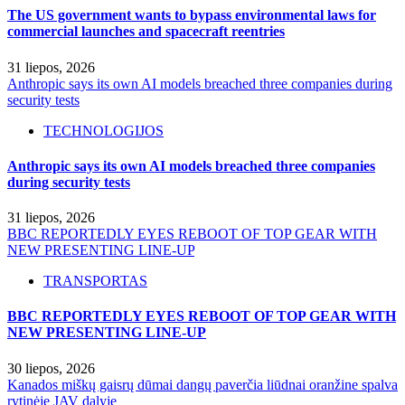
The US government wants to bypass environmental laws for
commercial launches and spacecraft reentries
31 liepos, 2026
Anthropic says its own AI models breached three companies during
security tests
TECHNOLOGIJOS
Anthropic says its own AI models breached three companies
during security tests
31 liepos, 2026
BBC REPORTEDLY EYES REBOOT OF TOP GEAR WITH
NEW PRESENTING LINE-UP
TRANSPORTAS
BBC REPORTEDLY EYES REBOOT OF TOP GEAR WITH
NEW PRESENTING LINE-UP
30 liepos, 2026
Kanados miškų gaisrų dūmai dangų paverčia liūdnai oranžine spalva
rytinėje JAV dalyje