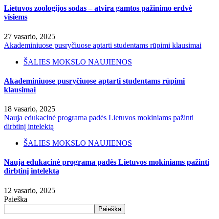
Lietuvos zoologijos sodas – atvira gamtos pažinimo erdvė
visiems
27 vasario, 2025
Akademiniuose pusryčiuose aptarti studentams rūpimi klausimai
ŠALIES MOKSLO NAUJIENOS
Akademiniuose pusryčiuose aptarti studentams rūpimi
klausimai
18 vasario, 2025
Nauja edukacinė programa padės Lietuvos mokiniams pažinti
dirbtinį intelektą
ŠALIES MOKSLO NAUJIENOS
Nauja edukacinė programa padės Lietuvos mokiniams pažinti
dirbtinį intelektą
12 vasario, 2025
Paieška
Paieška