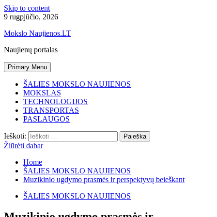
Skip to content
9 rugpjūčio, 2026
Mokslo Naujienos.LT
Naujienų portalas
Primary Menu
ŠALIES MOKSLO NAUJIENOS
MOKSLAS
TECHNOLOGIJOS
TRANSPORTAS
PASLAUGOS
Ieškoti:
Žiūrėti dabar
Home
ŠALIES MOKSLO NAUJIENOS
Muzikinio ugdymo prasmės ir perspektyvų beieškant
ŠALIES MOKSLO NAUJIENOS
Muzikinio ugdymo prasmės ir