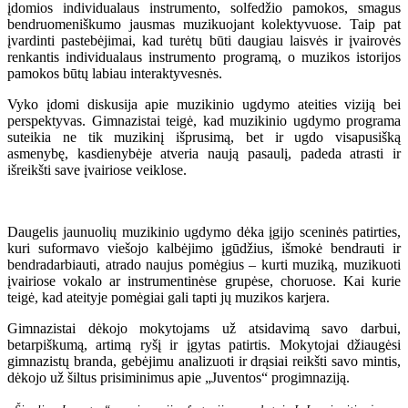
įdomios individualaus instrumento, solfedžio pamokos, smagus
bendruomeniškumo jausmas muzikuojant kolektyvuose. Taip pat
įvardinti pastebėjimai, kad turėtų būti daugiau laisvės ir įvairovės
renkantis individualaus instrumento programą, o muzikos istorijos
pamokos būtų labiau interaktyvesnės.
Vyko įdomi diskusija apie muzikinio ugdymo ateities viziją bei
perspektyvas. Gimnazistai teigė, kad muzikinio ugdymo programa
suteikia ne tik muzikinį išprusimą, bet ir ugdo visapusišką
asmenybę, kasdienybėje atveria naują pasaulį, padeda atrasti ir
išreikšti save įvairiose veiklose.
Daugelis jaunuolių muzikinio ugdymo dėka įgijo sceninės patirties,
kuri suformavo viešojo kalbėjimo įgūdžius, išmokė bendrauti ir
bendradarbiauti, atrado naujus pomėgius – kurti muziką, muzikuoti
įvairiose vokalo ar instrumentinėse grupėse, choruose. Kai kurie
teigė, kad ateityje pomėgiai gali tapti jų muzikos karjera.
Gimnazistai dėkojo mokytojams už atsidavimą savo darbui,
betarpiškumą, artimą ryšį ir įgytas patirtis. Mokytojai džiaugėsi
gimnazistų branda, gebėjimu analizuoti ir drąsiai reikšti savo mintis,
dėkojo už šiltus prisiminimus apie „Juventos“ progimnaziją.