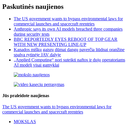
Paskutinės naujienos
The US government wants to bypass environmental laws for
commercial launches and spacecraft reentries
Anthropic says its own AI models breached three companies
during security tests
BBC REPORTEDLY EYES REBOOT OF TOP GEAR
WITH NEW PRESENTING LINE-UP
Kanados miškų gaisrų dūmai dangų paverčia liūdnai oranžine
spalva rytinėje JAV dalyje
„Applied Computing“ nori suteikti naftos ir dujų operatoriams
AI modelį visai gamyklai
Jūs praleidote naujienas
The US government wants to bypass environmental laws for
commercial launches and spacecraft reentries
MOKSLAS