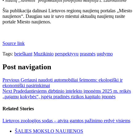
• Šiaulių „Juventos“ progimnazijos fortepijono mokytoja L. Laurinaitienė
Šia publikacija dalinasi Lietuvos regionų naujienų portalas „Miesto
naujienos“. Daugiau sau ir savo miestui aktualių naujienų rasite
portale Miesto naujienos.
Source link
Tags:
beieškant
Muzikinio
perspektyvų
prasmės
ugdymo
Post navigation
Previous
Geriausi naudoti automobiliai šeimoms: ekologiški ir
ekonomiški pasirinkimai
Next
Pradedantiesiems dirbtinio intelekto įmonėms 2025 m. reikės
„pajamų kokybės“, įspėja pradinės rizikos kapitalo įmonės
Related Stories
Lietuvos zoologijos sodas – atvira gamtos pažinimo erdvė visiems
ŠALIES MOKSLO NAUJIENOS