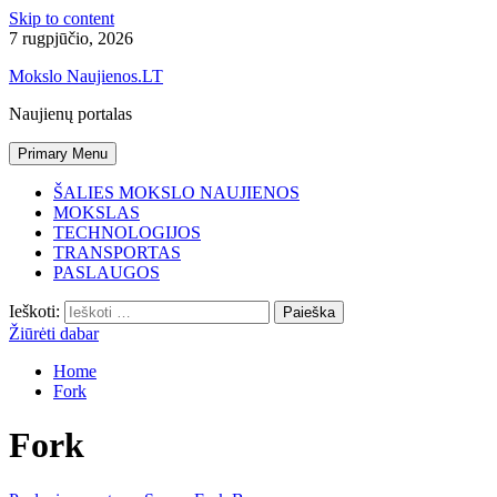
Skip to content
7 rugpjūčio, 2026
Mokslo Naujienos.LT
Naujienų portalas
Primary Menu
ŠALIES MOKSLO NAUJIENOS
MOKSLAS
TECHNOLOGIJOS
TRANSPORTAS
PASLAUGOS
Ieškoti:
Žiūrėti dabar
Home
Fork
Fork