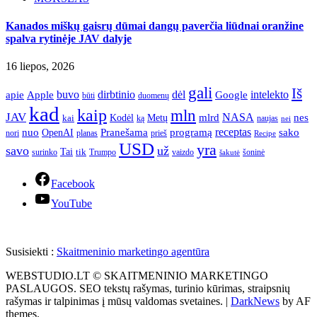
Kanados miškų gaisrų dūmai dangų paverčia liūdnai oranžine
spalva rytinėje JAV dalyje
16 liepos, 2026
gali
Iš
apie
buvo
dirbtinio
dėl
intelekto
Apple
Google
būti
duomenų
kad
kaip
mln
JAV
NASA
nes
mlrd
kai
Kodėl
Metų
ką
naujas
nei
Pranešama
programą
receptas
sako
nuo
OpenAI
nori
prieš
planas
Recipe
USD
yra
savo
už
Tai
tik
surinko
Trumpo
vaizdo
šoninė
šakutė
Facebook
YouTube
Susisiekti :
Skaitmeninio marketingo agentūra
WEBSTUDIO.LT © SKAITMENINIO MARKETINGO
PASLAUGOS. SEO tekstų rašymas, turinio kūrimas, straipsnių
rašymas ir talpinimas į mūsų valdomas svetaines.
|
DarkNews
by AF
themes.