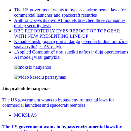
The US government wants to bypass environmental laws for
commercial launches and spacecraft reentries
Anthropic says its own AI models breached three companies
during security tests
BBC REPORTEDLY EYES REBOOT OF TOP GEAR
WITH NEW PRESENTING LINE-UP
Kanados miškų gaisrų dūmai dangų paverčia liūdnai oranžine
spalva rytinėje JAV dalyje
„Applied Computing“ nori suteikti naftos ir dujų operatoriams
AI modelį visai gamyklai
Jūs praleidote naujienas
The US government wants to bypass environmental laws for
commercial launches and spacecraft reentries
MOKSLAS
The US government wants to bypass environmental laws for