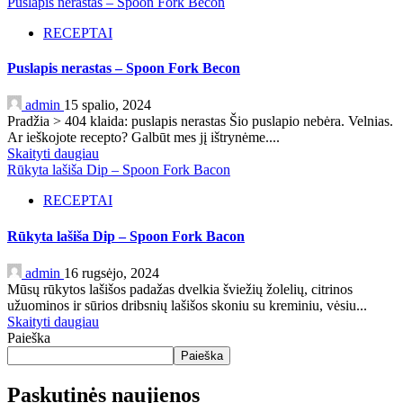
Puslapis nerastas – Spoon Fork Becon
RECEPTAI
Puslapis nerastas – Spoon Fork Becon
admin
15 spalio, 2024
Pradžia > 404 klaida: puslapis nerastas Šio puslapio nebėra. Velnias.
Ar ieškojote recepto? Galbūt mes jį ištrynėme....
Skaityti daugiau
Rūkyta lašiša Dip – Spoon Fork Bacon
RECEPTAI
Rūkyta lašiša Dip – Spoon Fork Bacon
admin
16 rugsėjo, 2024
Mūsų rūkytos lašišos padažas dvelkia šviežių žolelių, citrinos
užuominos ir sūrios dribsnių lašišos skoniu su kreminiu, vėsiu...
Skaityti daugiau
Paieška
Paieška
Paskutinės naujienos