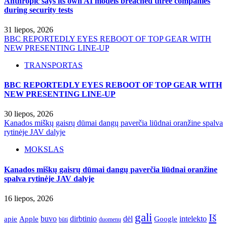
Anthropic says its own AI models breached three companies
during security tests
31 liepos, 2026
BBC REPORTEDLY EYES REBOOT OF TOP GEAR WITH
NEW PRESENTING LINE-UP
TRANSPORTAS
BBC REPORTEDLY EYES REBOOT OF TOP GEAR WITH
NEW PRESENTING LINE-UP
30 liepos, 2026
Kanados miškų gaisrų dūmai dangų paverčia liūdnai oranžine spalva
rytinėje JAV dalyje
MOKSLAS
Kanados miškų gaisrų dūmai dangų paverčia liūdnai oranžine
spalva rytinėje JAV dalyje
16 liepos, 2026
gali
Iš
apie
buvo
dirbtinio
dėl
intelekto
Apple
Google
būti
duomenų