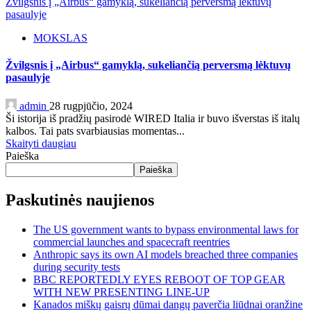
Žvilgsnis į „Airbus“ gamyklą, sukeliančią perversmą lėktuvų
pasaulyje
MOKSLAS
Žvilgsnis į „Airbus“ gamyklą, sukeliančią perversmą lėktuvų
pasaulyje
admin
28 rugpjūčio, 2024
Ši istorija iš pradžių pasirodė WIRED Italia ir buvo išverstas iš italų
kalbos. Tai pats svarbiausias momentas...
Skaityti daugiau
Paieška
Paieška
Paskutinės naujienos
The US government wants to bypass environmental laws for
commercial launches and spacecraft reentries
Anthropic says its own AI models breached three companies
during security tests
BBC REPORTEDLY EYES REBOOT OF TOP GEAR
WITH NEW PRESENTING LINE-UP
Kanados miškų gaisrų dūmai dangų paverčia liūdnai oranžine