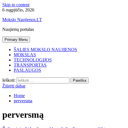
Skip to content
6 rugpjūčio, 2026
Mokslo Naujienos.LT
Naujienų portalas
Primary Menu
ŠALIES MOKSLO NAUJIENOS
MOKSLAS
TECHNOLOGIJOS
TRANSPORTAS
PASLAUGOS
Ieškoti:
Žiūrėti dabar
Home
perversmą
perversmą