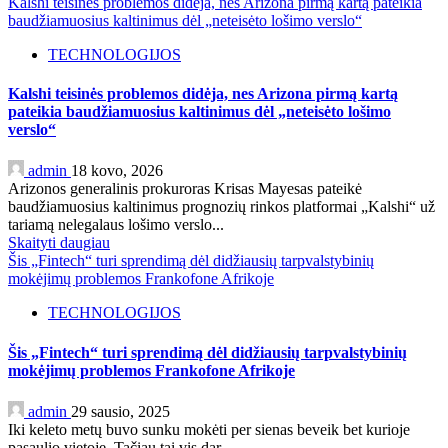
Kalshi teisinės problemos didėja, nes Arizona pirmą kartą pateikia
baudžiamuosius kaltinimus dėl „neteisėto lošimo verslo“
TECHNOLOGIJOS
Kalshi teisinės problemos didėja, nes Arizona pirmą kartą
pateikia baudžiamuosius kaltinimus dėl „neteisėto lošimo
verslo“
admin
18 kovo, 2026
Arizonos generalinis prokuroras Krisas Mayesas pateikė
baudžiamuosius kaltinimus prognozių rinkos platformai „Kalshi“ už
tariamą nelegalaus lošimo verslo...
Skaityti daugiau
Šis „Fintech“ turi sprendimą dėl didžiausių tarpvalstybinių
mokėjimų problemos Frankofone Afrikoje
TECHNOLOGIJOS
Šis „Fintech“ turi sprendimą dėl didžiausių tarpvalstybinių
mokėjimų problemos Frankofone Afrikoje
admin
29 sausio, 2025
Iki keleto metų buvo sunku mokėti per sienas beveik bet kurioje
pasaulio vietoje. Tačiau tai vis dar...