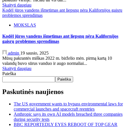
Skaityti daugiau
Kodėl jūros vandens išmetimas ant liepsnų nėra Kalifornijos gaisrų
problemos sprendimas
MOKSLAS
Kodėl jūros vandens išmetimas ant liepsnų nėra Kalifornijos
gaisrų problemos sprendimas
admin
19 sausio, 2025
Mūsų pakrantės miškas 2022 m. birželio mėn. pirmą kartą 10
valandų buvo sūrus vanduo ir augo normaliai...
Skaityti daugiau
Paieška
Paieška
Paskutinės naujienos
The US government wants to bypass environmental laws for
commercial launches and spacecraft reentries
Anthropic says its own AI models breached three companies
during security tests
BBC REPORTEDLY EYES REBOOT OF TOP GEAR