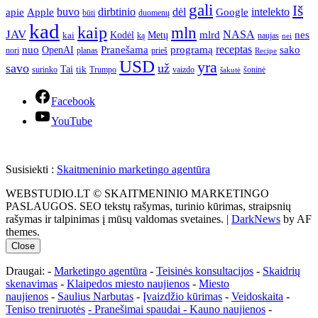
gali
Iš
apie
buvo
dirbtinio
dėl
intelekto
Apple
Google
būti
duomenų
kad
kaip
mln
JAV
NASA
nes
mlrd
kai
Kodėl
Metų
ką
naujas
nei
Pranešama
programą
receptas
sako
nuo
OpenAI
nori
prieš
planas
Recipe
USD
yra
savo
už
Tai
tik
surinko
Trumpo
vaizdo
šoninė
šakutė
Facebook
YouTube
Susisiekti :
Skaitmeninio marketingo agentūra
WEBSTUDIO.LT © SKAITMENINIO MARKETINGO
PASLAUGOS. SEO tekstų rašymas, turinio kūrimas, straipsnių
rašymas ir talpinimas į mūsų valdomas svetaines.
|
DarkNews
by AF
themes.
Close
Draugai: -
Marketingo agentūra
-
Teisinės konsultacijos
-
Skaidrių
skenavimas
-
Klaipedos miesto naujienos
-
Miesto
naujienos
-
Saulius Narbutas
-
Įvaizdžio kūrimas
-
Veidoskaita
-
Teniso treniruotės
- Pranešimai spaudai -
Kauno naujienos
-