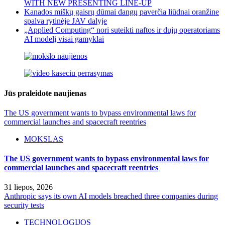
WITH NEW PRESENTING LINE-UP
Kanados miškų gaisrų dūmai dangų paverčia liūdnai oranžine
spalva rytinėje JAV dalyje
„Applied Computing“ nori suteikti naftos ir dujų operatoriams
AI modelį visai gamyklai
Jūs praleidote naujienas
The US government wants to bypass environmental laws for
commercial launches and spacecraft reentries
MOKSLAS
The US government wants to bypass environmental laws for
commercial launches and spacecraft reentries
31 liepos, 2026
Anthropic says its own AI models breached three companies during
security tests
TECHNOLOGIJOS