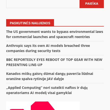
PAIEŠKA
PASKUTINĖS NAUJIENOS
The US government wants to bypass environmental laws
for commercial launches and spacecraft reentries
Anthropic says its own AI models breached three
companies during security tests
BBC REPORTEDLY EYES REBOOT OF TOP GEAR WITH NEW
PRESENTING LINE-UP
Kanados miškų gaisrų dūmai dangų paverčia liūdnai
oranžine spalva rytinėje JAV dalyje
„Applied Computing“ nori suteikti naftos ir dujų
operatoriams AI modelį visai gamyklai