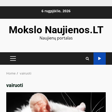
Skip
6 rugpjūčio, 2026
to
content
Mokslo Naujienos.LT
Naujienų portalas
PRIMARY
MENU
Home
vairuoti
vairuoti