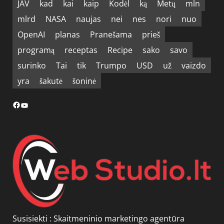
JAV
kad
kai
kaip
Kodėl
ką
Metų
mln
mlrd
NASA
naujas
nei
nes
nori
nuo
OpenAI
planas
Pranešama
prieš
programą
receptas
Recipe
sako
savo
surinko
Tai
tik
Trumpo
USD
už
vaizdo
yra
šakutė
šoninė
Facebook
YouTube
Susisiekti :
Skaitmeninio marketingo agentūra