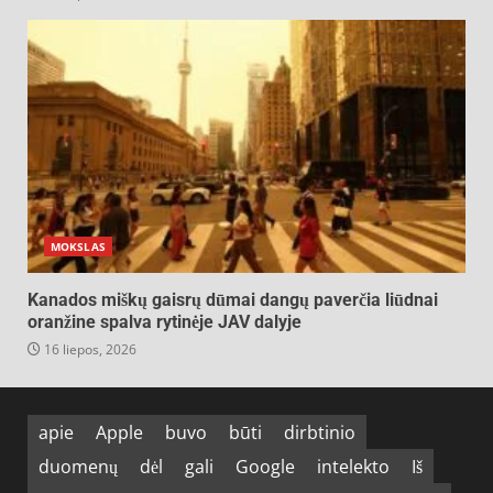
MOKSLAS
Kanados miškų gaisrų dūmai dangų paverčia liūdnai
oranžine spalva rytinėje JAV dalyje
16 liepos, 2026
apie
Apple
buvo
būti
dirbtinio
duomenų
dėl
gali
Google
intelekto
Iš