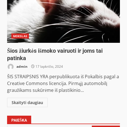
MOKSLAS
Šios žiurkės išmoko vairuoti ir joms tai
patinka
admin
17 lapkričio, 2024
ŠIS STRAIPSNIS YRA perpublikuota iš Pokalbis pagal a
Creative Commons licencija. Pirmąjį automobilį
graužikams sukūrėme iš plastikinio...
Skaityti daugiau
PAIEŠKA