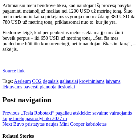
Artimiausiu metu bendrovė tikisi, kad naudojant šį procesą pavyks
pagaminti metanolį už mažiau nei 1200 USD už metrinę toną. Šiuo
metu metanolio kaina pirkėjams svyruoja nuo maždaug 380 USD iki
780 USD už metrinę toną, priklausomai nuo to, kur jie yra.
Fiedorow teigė, kad per penkerius metus siekiama jį sumažinti
beveik perpus – iki 650 USD už metrinę toną. „Štai čia mes
pradedame būti itin konkurencingi, net ir naudojant iškastinį kurą“, –
sakė jis.
Source link
Tags:
Aerleum
CO2
degalais
galiausiai
krovininiams
laivams
lėktuvams
paversti
planuoja
tiesiogiai
Post navigation
Previous
„Tesla Robotaxi“ pagaliau atskleidė: savaime vairuojantis
kupė turėtų pasirodyti iki 2027 m
Next
Buvo pristatytas naujas Mini Cooper kabrioletas
Related Stories