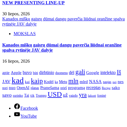
NEW PRESENTING LINE-UP
30 liepos, 2026
Kanados miškų gaisrų dūmai dangų paverčia liūdnai oranžine spalva
rytinėje JAV dalyje
MOKSLAS
Kanados miškų gaisrų dūmai dangų paverčia liūdnai oranžine
spalva rytinėje JAV dalyje
16 liepos, 2026
gali
Iš
apie
buvo
dirbtinio
dėl
intelekto
Apple
Google
būti
duomenų
kad
kaip
mln
JAV
NASA
nes
mlrd
kai
Kodėl
Metų
ką
naujas
nei
Pranešama
programą
receptas
sako
nuo
OpenAI
nori
prieš
planas
Recipe
USD
yra
savo
už
Tai
tik
surinko
Trumpo
vaizdo
šoninė
šakutė
Facebook
YouTube