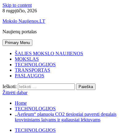
Skip to content
8 rugpjūčio, 2026
Mokslo Naujienos.LT
Naujienų portalas
Primary Menu
ŠALIES MOKSLO NAUJIENOS
MOKSLAS
TECHNOLOGIJOS
TRANSPORTAS
PASLAUGOS
Ieškoti:
Žiūrėti dabar
Home
TECHNOLOGIJOS
„Aerleum“ planuoja CO2 tiesiogiai paversti degalais
krovininiams laivams ir galiausiai lėktuvams
TECHNOLOGIJOS