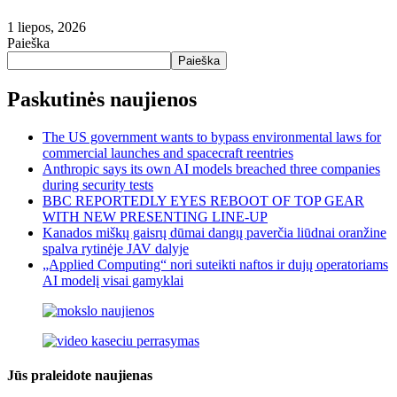
1 liepos, 2026
Paieška
Paieška
Paskutinės naujienos
The US government wants to bypass environmental laws for
commercial launches and spacecraft reentries
Anthropic says its own AI models breached three companies
during security tests
BBC REPORTEDLY EYES REBOOT OF TOP GEAR
WITH NEW PRESENTING LINE-UP
Kanados miškų gaisrų dūmai dangų paverčia liūdnai oranžine
spalva rytinėje JAV dalyje
„Applied Computing“ nori suteikti naftos ir dujų operatoriams
AI modelį visai gamyklai
Jūs praleidote naujienas