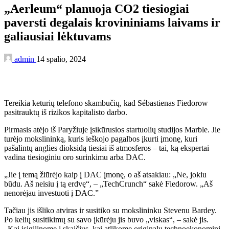
„Aerleum“ planuoja CO2 tiesiogiai
paversti degalais krovininiams laivams ir
galiausiai lėktuvams
admin
14 spalio, 2024
Tereikia keturių telefono skambučių, kad Sébastienas Fiedorow
pasitrauktų iš rizikos kapitalisto darbo.
Pirmasis atėjo iš Paryžiuje įsikūrusios startuolių studijos Marble. Jie
turėjo mokslininką, kuris ieškojo pagalbos įkurti įmonę, kuri
pašalintų anglies dioksidą tiesiai iš atmosferos – tai, ką ekspertai
vadina tiesioginiu oro surinkimu arba DAC.
„Jie į temą žiūrėjo kaip į DAC įmonę, o aš atsakiau: „Ne, jokiu
būdu. Aš neisiu į tą erdvę“, – „TechCrunch“ sakė Fiedorow. „Aš
nenorėjau investuoti į DAC.”
Tačiau jis išliko atviras ir susitiko su mokslininku Stevenu Bardey.
Po kelių susitikimų su savo įkūrėju jis buvo „viskas“, – sakė jis.
„Kai įsigilinome į skaičius, kai atlikome originalų technoekonominį