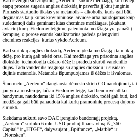
Kad išvengtų šio žingsnio, „Aerleum“ sukūrė medžiagą, kuri dviejų
etapų procese sugeria anglies dioksidą ir paverčia jį kitu junginiu.
Pirmasis startuolio tikslas yra metanolis – alkoholis, kuris gali būti
deginamas kaip kuras krovininiuose laivuose arba naudojamas kaip
sudedamoji dalis gaminant kitas chemines medžiagas, įskaitant
aviacinį kurą. Fiedorow teigimu, patentuota medžiaga yra panaši į
kempinę, o porose esantis katalizatorius padeda palengvinti
chemines reakcijas, kurias vykdo Aerleum.
Kad surinktų anglies dioksidą, Aerleum įdeda medžiagą į tam tikrą
dėžę, pro kurią gali tekėti oras. Kai medžiaga yra prisotinta anglies
dioksido, technologija uždaro dėžę ir pradeda siurbti vandenilio
dujas. Tada vandenilis reaguoja su anglies dioksidu ir susidaro
dujinis metanolis. Metanolis išpumpuojamas iš dėžės ir išvalomas.
Šiuo metu „Aerleum“ daugiausia dėmesio skiria CO naudojimui
tai
2
jau yra atmosferoje, tačiau Fiedorow teigė, kad bendrovė atliko
bandymus, naudodama iki 15% anglies dioksido, todėl gali būti, kad
medžiaga gali būti panaudota kai kurių pramoninių procesų dujoms
surinkti.
Siekdama sukurti savo DAC įrenginio bandomąjį projektą,
„Aerleum“ surinko 6 mln. USD pradinį finansavimą iš „360
Capital“ ir „HTGF“, dalyvaujant „Bpifrance“, „Marble“ ir
„Norrsken“.