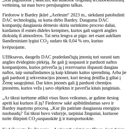
vertinimą, tai man buvo persijungimo taškas.
Fiedorow ir Bardey įkūrė „Aerleum“ 2023 m., siekdami patobulinti
DAC technologiją, su kuria dirbo Bardey. Dauguma DAC
kompanijų daugiausia dėmesio skiria surinkimo proceso daliai,
kurdamos iš esmės dideles kempines, kurios gali sugerti anglies
dioksidą iš atmosferos. Tai nėra lengva ar pigu: net esant aukštam
šiandieniniam lygiui CO
sudaro tik 0,04 % oro, kuriuo
2
kvėpuojame.
Užfiksavus, daugelis DAC pradedančiųjų įmonių turi surasti tam
anglies dvideginio pirkėją. Jie gali jį suspausti ir parduoti naftos
kompanijoms, kurios priverčia ją į rezervuarus išspausti daugiau
naftos, taip sumažindamos ją kaip klimato kaitos sprendimą. Arba jie
gali parduoti jį sekvestracijos įmonei, kuri tiesiog įleidžia jį giliai į
Žemę saugojimui. Dar kitos įmonės gali jį parduoti chemijos
įmonėms, kurios veža į savo objektus ir paverčia kitais junginiais.
„Ar tikrai turėtume atlikti visus šiuos veiksmus, ar galime tiesiog
apeiti kai kuriuos iš jų? Fiedorow sakė apibūdindamas savo ir
Bardey mąstymo procesą. „Kur jūs patiriate daugiausia energijos
nuobaudų? Tai tikrai buvo viduryje, tarpiniai žingsniai, kuriuose
turite ištirpinti CO
suspauskite jį ir transportuokite.
2