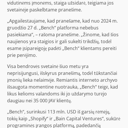
vidutinėms įmonėms, staiga užsidarė, teigiama jos
svetainėje paskelbtame pranešime.
„Apgailestaujame, kad pranešame, kad nuo 2024 m.
gruodžio 27 d. „Bench“ platforma nebebus
pasiekiama“, – rašoma pranešime. „Žinome, kad šios
naujienos yra staigios ir gali sukelti trikdžių, todėl
esame įsipareigoję padėti „Bench“ klientams pereiti
prie perėjimo.
Visa bendrovės svetainė šiuo metu yra
neprisijungusi, išskyrus pranešimą, todėl tūkstančiai
įmonių lieka nelaimėje. Remiantis interneto archyvo
išsaugota momentine nuotrauka, „Bench“ teigė, kad
likus kelioms valandoms iki jo uždarymo turėjo
daugiau nei 35 000 JAV klientų.
„Bench“, surinkusi 113 mln. USD iš garsių rėmėjų,
tokių kaip „Shopify“ ir „Bain Capital Ventures“, sukūrė
programinės įrangos platformą, padedančią