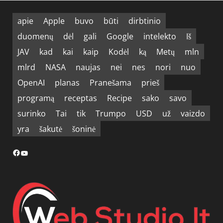
apie
Apple
buvo
būti
dirbtinio
duomenų
dėl
gali
Google
intelekto
Iš
JAV
kad
kai
kaip
Kodėl
ką
Metų
mln
mlrd
NASA
naujas
nei
nes
nori
nuo
OpenAI
planas
Pranešama
prieš
programą
receptas
Recipe
sako
savo
surinko
Tai
tik
Trumpo
USD
už
vaizdo
yra
šakutė
šoninė
Facebook
YouTube