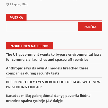
1 liepos, 2026
PAIEŠKA
PAIEŠKA
PASKUTINĖS NAUJIENOS
The US government wants to bypass environmental laws
for commercial launches and spacecraft reentries
Anthropic says its own AI models breached three
companies during security tests
BBC REPORTEDLY EYES REBOOT OF TOP GEAR WITH NEW
PRESENTING LINE-UP
Kanados miškų gaisrų dūmai dangų paverčia liūdnai
oranžine spalva rytinėje JAV dalyje