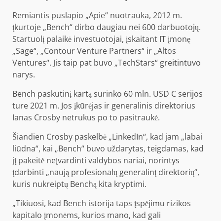
Remiantis puslapio „Apie“ nuotrauka, 2012 m.
įkurtoje „Bench“ dirbo daugiau nei 600 darbuotojų.
Startuolį palaikė investuotojai, įskaitant IT įmonę
„Sage“, „Contour Venture Partners“ ir „Altos
Ventures“. Jis taip pat buvo „TechStars“ greitintuvo
narys.
Bench paskutinį kartą surinko 60 mln. USD C serijos
ture 2021 m. Jos įkūrėjas ir generalinis direktorius
Ianas Crosby netrukus po to pasitraukė.
Šiandien Crosby paskelbė „LinkedIn“, kad jam „labai
liūdna“, kai „Bench“ buvo uždarytas, teigdamas, kad
jį pakeitė neįvardinti valdybos nariai, norintys
įdarbinti „naują profesionalų generalinį direktorių“,
kuris nukreiptų Benchą kita kryptimi.
„Tikiuosi, kad Bench istorija taps įspėjimu rizikos
kapitalo įmonėms, kurios mano, kad gali