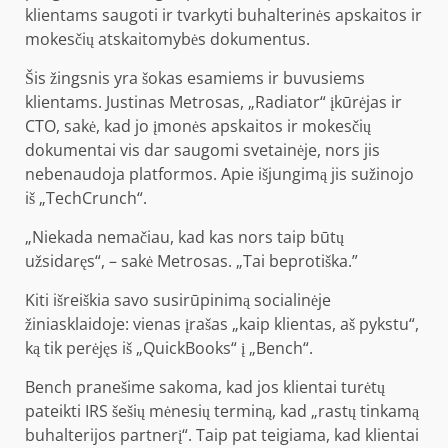
klientams saugoti ir tvarkyti buhalterinės apskaitos ir
mokesčių atskaitomybės dokumentus.
Šis žingsnis yra šokas esamiems ir buvusiems
klientams. Justinas Metrosas, „Radiator“ įkūrėjas ir
CTO, sakė, kad jo įmonės apskaitos ir mokesčių
dokumentai vis dar saugomi svetainėje, nors jis
nebenaudoja platformos. Apie išjungimą jis sužinojo
iš „TechCrunch“.
„Niekada nemačiau, kad kas nors taip būtų
užsidaręs“, – sakė Metrosas. „Tai beprotiška.”
Kiti išreiškia savo susirūpinimą socialinėje
žiniasklaidoje: vienas įrašas „kaip klientas, aš pykstu“,
ką tik perėjęs iš „QuickBooks“ į „Bench“.
Bench pranešime sakoma, kad jos klientai turėtų
pateikti IRS šešių mėnesių terminą, kad „rastų tinkamą
buhalterijos partnerį“. Taip pat teigiama, kad klientai