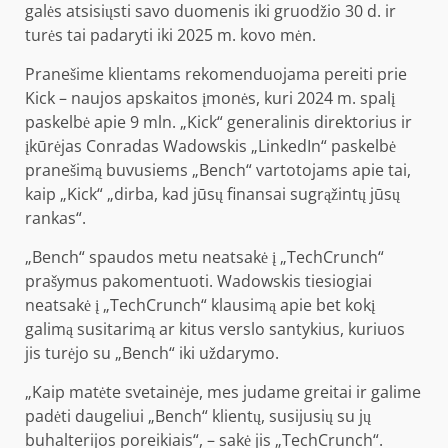
galės atsisiųsti savo duomenis iki gruodžio 30 d. ir
turės tai padaryti iki 2025 m. kovo mėn.
Pranešime klientams rekomenduojama pereiti prie
Kick – naujos apskaitos įmonės, kuri 2024 m. spalį
paskelbė apie 9 mln. „Kick“ generalinis direktorius ir
įkūrėjas Conradas Wadowskis „LinkedIn“ paskelbė
pranešimą buvusiems „Bench“ vartotojams apie tai,
kaip „Kick“ „dirba, kad jūsų finansai sugrąžintų jūsų
rankas“.
„Bench“ spaudos metu neatsakė į „TechCrunch“
prašymus pakomentuoti. Wadowskis tiesiogiai
neatsakė į „TechCrunch“ klausimą apie bet kokį
galimą susitarimą ar kitus verslo santykius, kuriuos
jis turėjo su „Bench“ iki uždarymo.
„Kaip matėte svetainėje, mes judame greitai ir galime
padėti daugeliui „Bench“ klientų, susijusių su jų
buhalterijos poreikiais“, – sakė jis „TechCrunch“.