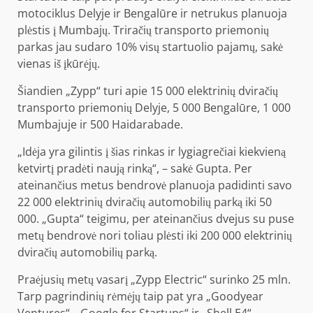
motociklus Delyje ir Bengalūre ir netrukus planuoja
plėstis į Mumbajų. Triračių transporto priemonių
parkas jau sudaro 10% visų startuolio pajamų, sakė
vienas iš įkūrėjų.
Šiandien „Zypp“ turi apie 15 000 elektrinių dviračių
transporto priemonių Delyje, 5 000 Bengalūre, 1 000
Mumbajuje ir 500 Haidarabade.
„Idėja yra gilintis į šias rinkas ir lygiagrečiai kiekvieną
ketvirtį pradėti naują rinką“, – sakė Gupta. Per
ateinančius metus bendrovė planuoja padidinti savo
22 000 elektrinių dviračių automobilių parką iki 50
000. „Gupta“ teigimu, per ateinančius dvejus su puse
metų bendrovė nori toliau plėsti iki 200 000 elektrinių
dviračių automobilių parką.
Praėjusių metų vasarį „Zypp Electric“ surinko 25 mln.
Tarp pagrindinių rėmėjų taip pat yra „Goodyear