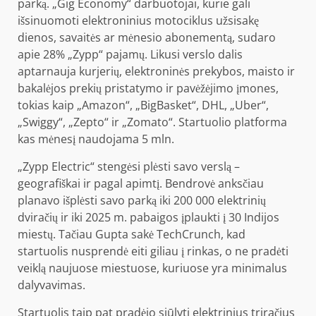
parką. „Gig Economy“ darbuotojai, kurie gali
išsinuomoti elektroninius motociklus užsisakę
dienos, savaitės ar mėnesio abonementą, sudaro
apie 28% „Zypp“ pajamų. Likusi verslo dalis
aptarnauja kurjerių, elektroninės prekybos, maisto ir
bakalėjos prekių pristatymo ir pavėžėjimo įmones,
tokias kaip „Amazon“, „BigBasket“, DHL, „Uber“,
„Swiggy“, „Zepto“ ir „Zomato“. Startuolio platforma
kas mėnesį naudojama 5 mln.
„Zypp Electric“ stengėsi plėsti savo verslą –
geografiškai ir pagal apimtį. Bendrovė anksčiau
planavo išplėsti savo parką iki 200 000 elektrinių
dviračių ir iki 2025 m. pabaigos įplaukti į 30 Indijos
miestų. Tačiau Gupta sakė TechCrunch, kad
startuolis nusprendė eiti giliau į rinkas, o ne pradėti
veiklą naujuose miestuose, kuriuose yra minimalus
dalyvavimas.
Startuolis taip pat pradėjo siūlyti elektrinius triračius