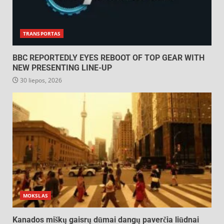
TRANSPORTAS
BBC REPORTEDLY EYES REBOOT OF TOP GEAR WITH
NEW PRESENTING LINE-UP
30 liepos, 2026
MOKSLAS
Kanados miškų gaisrų dūmai dangų paverčia liūdnai