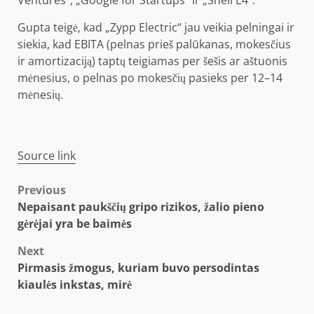
Ventures“, „Google for Startups“ ir „Shell E4“.
Gupta teigė, kad „Zypp Electric“ jau veikia pelningai ir
siekia, kad EBITA (pelnas prieš palūkanas, mokesčius
ir amortizaciją) taptų teigiamas per šešis ar aštuonis
mėnesius, o pelnas po mokesčių pasieks per 12–14
mėnesių.
Source link
Post
Previous
Nepaisant paukščių gripo rizikos, žalio pieno
navigation
gėrėjai yra be baimės
Next
Pirmasis žmogus, kuriam buvo persodintas
kiaulės inkstas, mirė