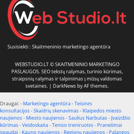
Susisiekti :
Skaitmeninio marketingo agentūra
WEBSTUDIO.LT © SKAITMENINIO MARKETINGO
PASLAUGOS. SEO tekstų rašymas, turinio kūrimas,
straipsnių rašymas ir talpinimas į mūsų valdomas
svetaines.
|
DarkNews
by AF themes.
Draugai: -
Marketingo agentūra
-
Teisinės
konsultacijos
-
Skaidrių skenavimas
-
Klaipedos miesto
naujienos
-
Miesto naujienos
-
Saulius Narbutas
-
Įvaizdžio
kūrimas
-
Veidoskaita
-
Teniso treniruotės
- Pranešimai
spaudai -
Kauno naujienos
-
Regionų naujienos
-
Palangos