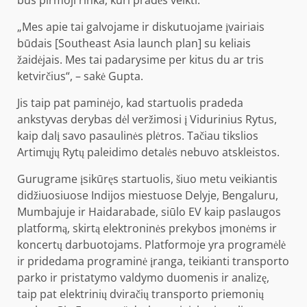
bus pirmoji rinka, kuri pradės veikti.
„Mes apie tai galvojame ir diskutuojame įvairiais
būdais [Southeast Asia launch plan] su keliais
žaidėjais. Mes tai padarysime per kitus du ar tris
ketvirčius“, – sakė Gupta.
Jis taip pat paminėjo, kad startuolis pradeda
ankstyvas derybas dėl veržimosi į Vidurinius Rytus,
kaip dalį savo pasaulinės plėtros. Tačiau tikslios
Artimųjų Rytų paleidimo detalės nebuvo atskleistos.
Gurugrame įsikūręs startuolis, šiuo metu veikiantis
didžiuosiuose Indijos miestuose Delyje, Bengaluru,
Mumbajuje ir Haidarabade, siūlo EV kaip paslaugos
platformą, skirtą elektroninės prekybos įmonėms ir
koncertų darbuotojams. Platformoje yra programėlė
ir pridedama programinė įranga, teikianti transporto
parko ir pristatymo valdymo duomenis ir analizę,
taip pat elektrinių dviračių transporto priemonių