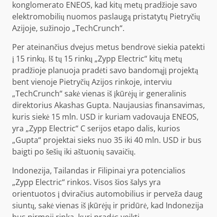
konglomerato ENEOS, kad kitų metų pradžioje savo
elektromobilių nuomos paslaugą pristatytų Pietryčių
Azijoje, sužinojo „TechCrunch“.
Per ateinančius dvejus metus bendrovė siekia patekti
į 15 rinkų. Iš tų 15 rinkų „Zypp Electric“ kitų metų
pradžioje planuoja pradėti savo bandomąjį projektą
bent vienoje Pietryčių Azijos rinkoje, interviu
„TechCrunch“ sakė vienas iš įkūrėjų ir generalinis
direktorius Akashas Gupta. Naujausias finansavimas,
kuris siekė 15 mln. USD ir kuriam vadovauja ENEOS,
yra „Zypp Electric“ C serijos etapo dalis, kurios
„Gupta“ projektai sieks nuo 35 iki 40 mln. USD ir bus
baigti po šešių iki aštuonių savaičių.
Indonezija, Tailandas ir Filipinai yra potencialios
„Zypp Electric“ rinkos. Visos šios šalys yra
orientuotos į dviračius automobilius ir perveža daug
siuntų, sakė vienas iš įkūrėjų ir pridūrė, kad Indonezija