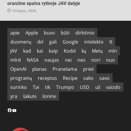
oranžine spalva rytinėje JAV dalyje
16 liepos, 2026
apie
Apple
buvo
būti
dirbtinio
duomenų
dėl
gali
Google
intelekto
Iš
JAV
kad
kai
kaip
Kodėl
ką
Metų
mln
mlrd
NASA
naujas
nei
nes
nori
nuo
OpenAI
planas
Pranešama
prieš
programą
receptas
Recipe
sako
savo
surinko
Tai
tik
Trumpo
USD
už
vaizdo
yra
šakutė
šoninė
Facebook
YouTube