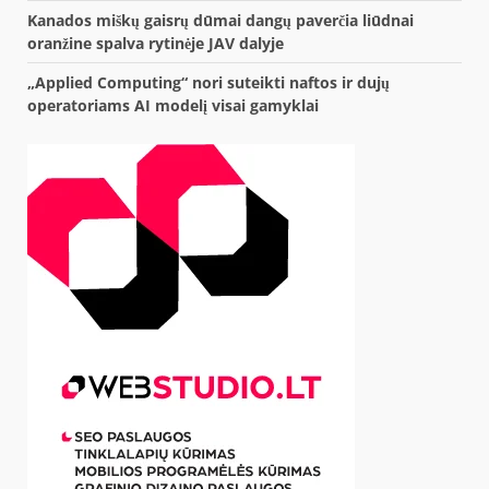
Kanados miškų gaisrų dūmai dangų paverčia liūdnai
oranžine spalva rytinėje JAV dalyje
„Applied Computing“ nori suteikti naftos ir dujų
operatoriams AI modelį visai gamyklai