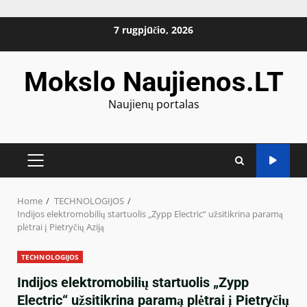
Skip
7 rugpjūčio, 2026
to
content
Mokslo Naujienos.LT
Naujienų portalas
PRIMARY
MENU
Home
TECHNOLOGIJOS
Indijos elektromobilių startuolis „Zypp Electric“ užsitikrina paramą
plėtrai į Pietryčių Aziją
TECHNOLOGIJOS
Indijos elektromobilių startuolis „Zypp
Electric“ užsitikrina paramą plėtrai į Pietryčių