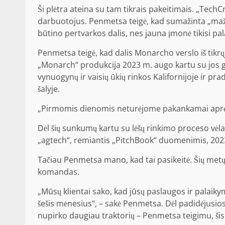
Ši plėtra ateina su tam tikrais pakeitimais. „Tech
darbuotojus. Penmetsa teigė, kad sumažinta „maž
būtino pertvarkos dalis, nes jauna įmonė tikisi p
Penmetsa teigė, kad dalis Monarcho verslo iš tikrųjų 
„Monarch“ produkcija 2023 m. augo kartu su jos ge
vynuogynų ir vaisių ūkių rinkos Kalifornijoje ir prad
šalyje.
„Pirmomis dienomis neturėjome pakankamai aprėpti
Dėl šių sunkumų kartu su lėšų rinkimo proceso vėla
„agtech“, remiantis „PitchBook“ duomenimis, 202
Tačiau Penmetsa mano, kad tai pasikeitė. Šių met
komandas.
„Mūsų klientai sako, kad jūsų paslaugos ir palaiky
šešis mėnesius“, – sakė Penmetsa. Dėl padidėjusio
nupirko daugiau traktorių – Penmetsa teigimu, šis 