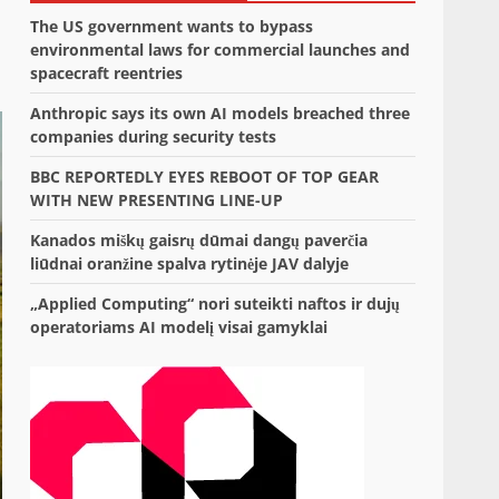
The US government wants to bypass
environmental laws for commercial launches and
spacecraft reentries
Anthropic says its own AI models breached three
companies during security tests
BBC REPORTEDLY EYES REBOOT OF TOP GEAR
WITH NEW PRESENTING LINE-UP
Kanados miškų gaisrų dūmai dangų paverčia
liūdnai oranžine spalva rytinėje JAV dalyje
„Applied Computing“ nori suteikti naftos ir dujų
operatoriams AI modelį visai gamyklai