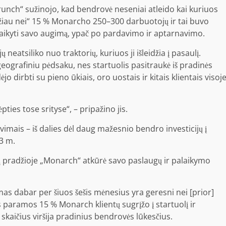
Crunch“ sužinojo, kad bendrovė neseniai atleido kai kuriuos
iau nei“ 15 % Monarcho 250–300 darbuotojų ir tai buvo
alaikyti savo augimą, ypač po pardavimo ir aptarnavimo.
neatsiliko nuo traktorių, kuriuos ji išleidžia į pasaulį.
ografiniu pėdsaku, nes startuolis pasitraukė iš pradinės
ėjo dirbti su pieno ūkiais, oro uostais ir kitais klientais visoj
es tose srityse“, – pripažino jis.
vimais – iš dalies dėl daug mažesnio bendro investicijų į
3 m.
ų pradžioje „Monarch“ atkūrė savo paslaugų ir palaikymo
mas dabar per šiuos šešis mėnesius yra geresni nei [prior]
s paramos 15 % Monarch klientų sugrįžo į startuolį ir
skaičius viršija pradinius bendrovės lūkesčius.