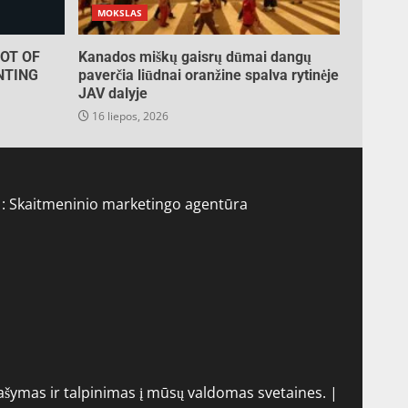
MOKSLAS
OT OF
Kanados miškų gaisrų dūmai dangų
NTING
paverčia liūdnai oranžine spalva rytinėje
JAV dalyje
16 liepos, 2026
 :
Skaitmeninio marketingo agentūra
ymas ir talpinimas į mūsų valdomas svetaines.
|