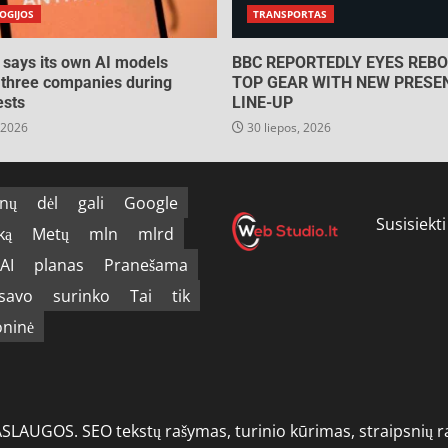
OGIJOS
TRANSPORTAS
 says its own AI models
BBC REPORTEDLY EYES REBO
three companies during
TOP GEAR WITH NEW PRESE
ests
LINE-UP
 2026
30 liepos, 2026
nų
dėl
gali
Google
Susisiekti
ką
Metų
mln
mlrd
AI
planas
Pranešama
savo
surinko
Tai
tik
oninė
GOS. SEO tekstų rašymas, turinio kūrimas, straipsnių raš