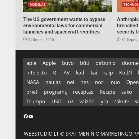
MOKSLAS
TECHNOL
The US government wants to bypass
Anthropic
environmental laws for commercial
breached 
launches and spacecraft reentries
security t
31 liepos, 2026
31 liepos,
apie
Apple
buvo
būti
dirbtinio
duome
intelekto
Iš
JAV
kad
kai
kaip
Kodėl
NASA
naujas
nei
nes
nori
nuo
Open
prieš
programą
receptas
Recipe
sako
Trumpo
USD
už
vaizdo
yra
šakutė
š
Facebook
YouTube
WEBSTUDIO.LT © SKAITMENINIO MARKETINGO PASLAU