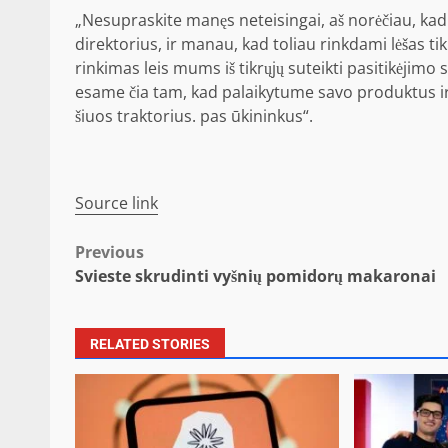
„Nesupraskite manęs neteisingai, aš norėčiau, kad š
direktorius, ir manau, kad toliau rinkdami lėšas tikr
rinkimas leis mums iš tikrųjų suteikti pasitikėjimo
esame čia tam, kad palaikytume savo produktus ir k
šiuos traktorius. pas ūkininkus“.
Source link
Post
Previous
Svieste skrudinti vyšnių pomidorų makaronai
navigation
RELATED STORIES