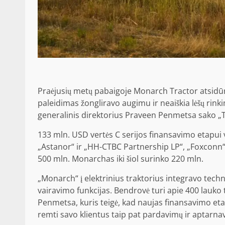
Praėjusių metų pabaigoje Monarch Tractor atsidūrė
paleidimas žongliravo augimu ir neaiškia lėšų rin
generalinis direktorius Praveen Penmetsa sako „T
133 mln. USD vertės C serijos finansavimo etapui
„Astanor“ ir „HH-CTBC Partnership LP“, „Foxconn“ 
500 mln. Monarchas iki šiol surinko 220 mln.
„Monarch“ į elektrinius traktorius integravo techn
vairavimo funkcijas. Bendrovė turi apie 400 lauko 
Penmetsa, kuris teigė, kad naujas finansavimo et
remti savo klientus taip pat pardavimų ir aptarnavim