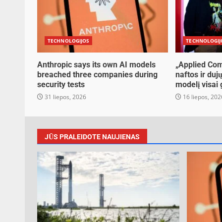
TECHNOLOGIJOS
TECHNOLOGIJ
Anthropic says its own AI models
„Applied Com
breached three companies during
naftos ir duj
security tests
modelį visai
31 liepos, 2026
16 liepos, 202
JŪS PRALEIDOTE NAUJIENAS