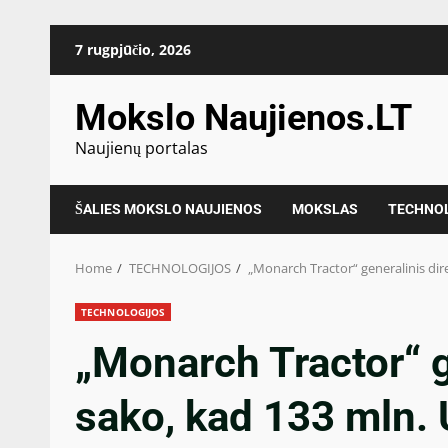
Skip
7 rugpjūčio, 2026
to
content
Mokslo Naujienos.LT
Naujienų portalas
ŠALIES MOKSLO NAUJIENOS
MOKSLAS
TECHNO
Home
TECHNOLOGIJOS
„Monarch Tractor“ generalinis dir
TECHNOLOGIJOS
„Monarch Tractor“ g
sako, kad 133 mln.