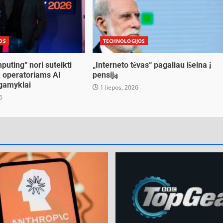
OS
TECHNOLOGIJOS
puting“ nori suteikti
„Interneto tėvas“ pagaliau išeina į
ų operatoriams AI
pensiją
 gamyklai
1 liepos, 2026
6