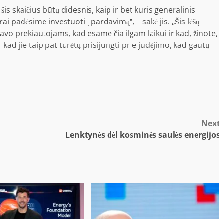
is skaičius būtų didesnis, kaip ir bet kuris generalinis
ai padėsime investuoti į pardavimą“, – sakė jis. „Šis lėšų
 savo prekiautojams, kad esame čia ilgam laikui ir kad, žinote,
ad jie taip pat turėtų prisijungti prie judėjimo, kad gautų
Nex
Lenktynės dėl kosminės saulės energijo