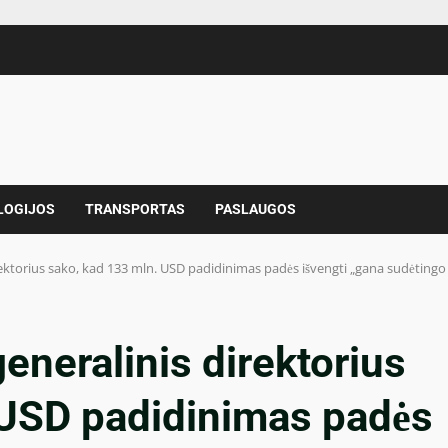
LOGIJOS
TRANSPORTAS
PASLAUGOS
ektorius sako, kad 133 mln. USD padidinimas padės išvengti „gana sudėtingo 
eneralinis direktorius
 USD padidinimas padės