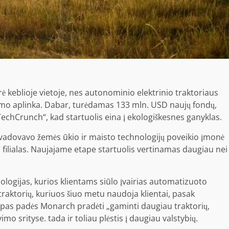
 keblioje vietoje, nes autonominio elektrinio traktoriaus
kimo aplinka. Dabar, turėdamas 133 mln. USD naujų fondų,
echCrunch“, kad startuolis eina į ekologiškesnes ganyklas.
 vadovavo žemės ūkio ir maisto technologijų poveikio įmonė
filialas. Naujajame etape startuolis vertinamas daugiau nei
ologijas, kurios klientams siūlo įvairias automatizuoto
traktorių, kuriuos šiuo metu naudoja klientai, pasak
apas padės Monarch pradėti „gaminti daugiau traktorių,
o srityse. tada ir toliau plėstis į daugiau valstybių.