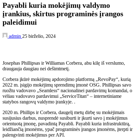
Payabli kuria mokėjimų valdymo
įrankius, skirtus programinės įrangos
paleidimui
admin
25 birželio, 2024
Josephas Phillipsas ir Williamas Corbera, abu kilę iš verslumo,
draugauja daugiau nei dešimtmetį.
Corbera įkūrė mokėjimų apdorojimo platformą „RevoPay“, kurią
2022 m. įsigijo mokėjimų sprendimų įmonė OSG. Phillipsas savo
ruožtu vadovavo „Seamless“ nacionalinei pardavimų komandai, o
vėliau vadovavo pardavimui „ServiceTitan“ – internetiniame
statybos rangovų valdymo įrankyje. .
2020 m. Phillips ir Corbera, daugelį metų dirbę su mokėjimais
susijusius darbus, nusprendė susiburti ir įkurti savo į mokėjimus
orientuotą įmonę, pavadintą Payabli. Payabli kuria infrastruktūrą,
leidžiančią įmonėms, ypač programinės įrangos įmonėms, įterpti ir
palengvinti mokėjimus per API.