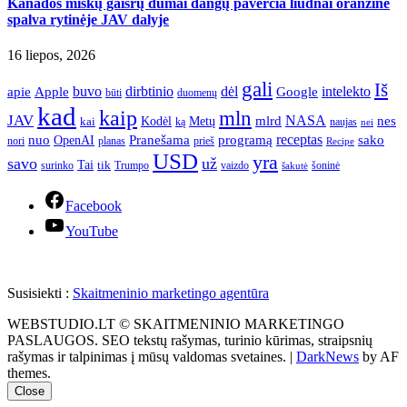
Kanados miškų gaisrų dūmai dangų paverčia liūdnai oranžine
spalva rytinėje JAV dalyje
16 liepos, 2026
gali
Iš
apie
buvo
dirbtinio
dėl
intelekto
Apple
Google
būti
duomenų
kad
kaip
mln
JAV
NASA
nes
mlrd
kai
Kodėl
Metų
ką
naujas
nei
Pranešama
programą
receptas
sako
nuo
OpenAI
nori
prieš
planas
Recipe
USD
yra
savo
už
Tai
tik
surinko
Trumpo
vaizdo
šoninė
šakutė
Facebook
YouTube
Susisiekti :
Skaitmeninio marketingo agentūra
WEBSTUDIO.LT © SKAITMENINIO MARKETINGO
PASLAUGOS. SEO tekstų rašymas, turinio kūrimas, straipsnių
rašymas ir talpinimas į mūsų valdomas svetaines.
|
DarkNews
by AF
themes.
Close