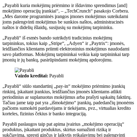
„Payabli kuria mokėjimų priėmimo ir išdavimo sprendimus [and]
mokėjimo operacijų įrankiai“, – „TechCrunch“ pasakojo Corbera.
„Mes darome programinės įrangos įmones mokėjimus suteikdami
joms palengvinti mokėjimus be sunkios naštos, administracinės
naštos ir didelių išlaidų, susijusių su mokėjimų tarpininku.
„Payabli“ iš esmės bando sutrikdyti tradicinius mokėjimų
tarpininkus, tokius kaip „Stripe“, „Adyen“ ir „Paytrix“: įmonės,
leidžiančios klientams priimti elektroninius mokėjimus naudodami
savo platformas. Mokėjimų tarpininkai veikia kaip tarpininkai tarp
įmonių ir jų bankų, pasirūpindami mokėjimų apdorojimu.
Vaizdo kreditai:
Payabli
„Payabli“ siūlo standartinį „pay-in“ mokėjimo priėmimo įrankių
rinkinį, įskaitant įrankius, leidžiančius įmonės klientams atlikti
periodinius ar suplanuotus mokėjimus arba prašyti sąskaitų faktūrų.
Tačiau jame taip pat yra „išmokėjimo“ įrankių, padedančių įmonėms
pačioms sumokėti pardavėjams ir tiekėjams, pvz., virtualias kredito
korteles, fizinius čekius ir banko integraciją.
Payabli paslaugos taip pat apima įvairius „mokėjimo operacijų“
produktus, įskaitant produktus, skirtus sumažinti riziką ir
sukčiavimą, spręsti ginčus ir laikytis reikalavimų bei palengvinti