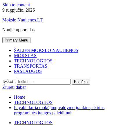
Skip to content
9 rugpjūčio, 2026
Mokslo Naujienos.LT
Naujienų portalas
Primary Menu
ŠALIES MOKSLO NAUJIENOS
MOKSLAS
TECHNOLOGIJOS
TRANSPORTAS
PASLAUGOS
Ieškoti:
Žiūrėti dabar
Home
TECHNOLOGIJOS
Payabli kuria mokėjimų valdymo įrankius, skirtus
programinės įrangos paleidimui
TECHNOLOGIJOS