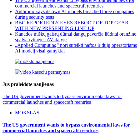
The US government wants to bypass environmental laws for
commercial launches and spacecraft reentries
Anthropic says its own AI models breached three companies
during security tests
BBC REPORTEDLY EYES REBOOT OF TOP GEAR
WITH NEW PRESENTING LINE-UP
Kanados miškų gaisrų dūmai dangų paverčia liūdnai oranžine
spalva rytinėje JAV dalyje
„Applied Computing“ nori suteikti naftos ir dujų operatoriams
AI modelį visai gamyklai
Jūs praleidote naujienas
The US government wants to bypass environmental laws for
commercial launches and spacecraft reentries
MOKSLAS
The US government wants to bypass environmental laws for
commercial launches and spacecraft reentries