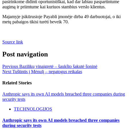
pasirinkome didinti oportunistiškai, kad dar labiau paspartintume
augimą ir priimtume kai kuriuos stambius verslo klientus.
Majamyje įsikūrusioje Payabli įmonėje dirba 49 darbuotojai, o iki
metų pabaigos tikisi turėti beveik 70.
Source link
Post navigation
Previous
Bazilikų vinaigretė – šaukšto šakutė šoninė
Next
Tuštintis į Mėnulį – nepatogus reikalas
Related Stories
Anthropic says its own AI models breached three companies during
security tests
TECHNOLOGIJOS
Anthropic says its own AI models breached three companies
during security tests