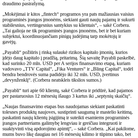
draudimo pasirašymą.
„Mokėjimai ir kitos „fintech“ programos yra pats mažiausias vaisius
programinės įrangos įmonėms, siekiant gauti naujų pajamų ir sukurti
stabilesnius, vertingesnius santykius su klientais“, – sakė Corbera.
„Tai galioja ne tik programinės įrangos įmonėms, bet ir bet kuriam
subjektui, koordinuojančiam pinigų judėjimą tarp mokėtojų ir
gavėjų.
„Payabli“ požiūris į rinką sulaukė rizikos kapitalo įmonių, kurios
įdėjo daug kapitalo į pradžią, pritarimą. Šią savaitę Payabli paskelbė,
kad surinko 20 mln. USD per A serijos finansavimo etapą, kuriam
vadovavo „TTV Capital“, „Fika Ventures“ ir „Bling Capital“, todėl
bendra bendrovės suma padidėjo iki 32 mln. USD, įvertinus
„devynženklį“. (Corbera neatskleis tikslios sumos.)
„Payabli“ turi apie 60 klientų, sakė Corbera ir pridūrė, kad pajamos
per pastaruosius 12 mėnesių išaugo 3 kartus iki „septynių skaičių“.
„Naujas finansavimo etapas bus naudojamas siekiant paskatinti
tolesnes produktų naujoves, sustiprinti saugumą ir mastelio keitimą,
paskatinti naujų klientų įsigijimą ir suteikti esamiems programinės
įrangos partneriams galimybę lengviau ir greičiau integruoti ir
suaktyvinti visą apdorojimo apimtį“, – sakė Corbera. „Kai pakilome,
mums buvo likę daugiau nei 16 mėnesių kilimo ir tūpimo tako, bet