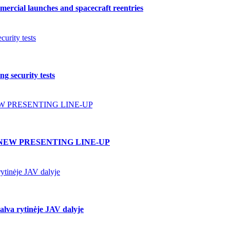
ercial launches and spacecraft reentries
urity tests
g security tests
W PRESENTING LINE-UP
NEW PRESENTING LINE-UP
ytinėje JAV dalyje
lva rytinėje JAV dalyje