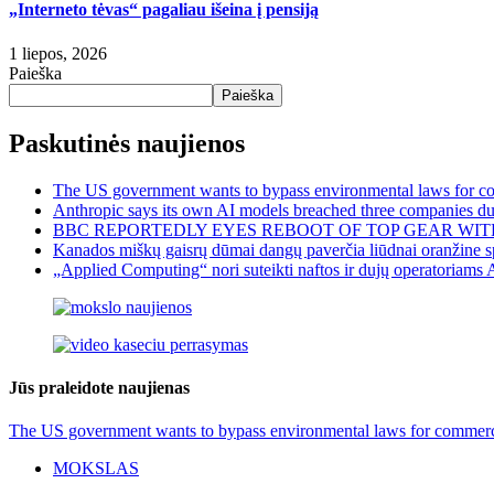
„Interneto tėvas“ pagaliau išeina į pensiją
1 liepos, 2026
Paieška
Paieška
Paskutinės naujienos
The US government wants to bypass environmental laws for com
Anthropic says its own AI models breached three companies dur
BBC REPORTEDLY EYES REBOOT OF TOP GEAR WIT
Kanados miškų gaisrų dūmai dangų paverčia liūdnai oranžine sp
„Applied Computing“ nori suteikti naftos ir dujų operatoriams 
Jūs praleidote naujienas
The US government wants to bypass environmental laws for commercia
MOKSLAS