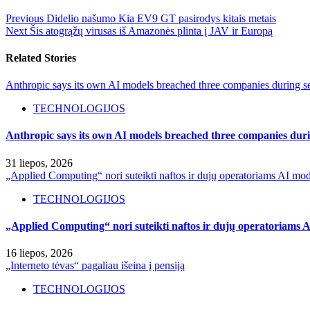
Previous
Didelio našumo Kia EV9 GT pasirodys kitais metais
Next
Šis atogrąžų virusas iš Amazonės plinta į JAV ir Europą
Related Stories
Anthropic says its own AI models breached three companies during sec
TECHNOLOGIJOS
Anthropic says its own AI models breached three companies durin
31 liepos, 2026
„Applied Computing“ nori suteikti naftos ir dujų operatoriams AI mod
TECHNOLOGIJOS
„Applied Computing“ nori suteikti naftos ir dujų operatoriams A
16 liepos, 2026
„Interneto tėvas“ pagaliau išeina į pensiją
TECHNOLOGIJOS