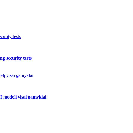
urity tests
g security tests
elį visai gamyklai
I modelį visai gamyklai