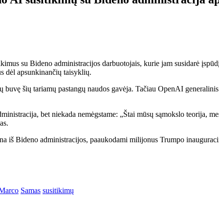
kimus su Bideno administracijos darbuotojais, kurie jam susidarė įspūd
us dėl apsunkinančių taisyklių.
buvę šių tariamų pastangų naudos gavėja. Tačiau OpenAI generalinis d
inistracija, bet niekada nemėgstame: „Štai mūsų sąmokslo teorija, mes p
as.
i eina iš Bideno administracijos, paaukodami milijonus Trumpo inaugurac
Marco
Samas
susitikimų