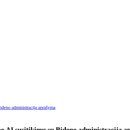
ideno administracija aprašymą
 AI susitikimų su Bideno administracija 