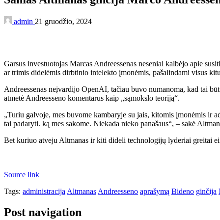
admin
21 gruodžio, 2024
Garsus investuotojas Marcas Andreessenas neseniai kalbėjo apie susiti
ar trimis didelėmis dirbtinio intelekto įmonėmis, pašalindami visus kit
Andreessenas neįvardijo OpenAI, tačiau buvo numanoma, kad tai būtų 
atmetė Andreesseno komentarus kaip „sąmokslo teoriją“.
„Turiu galvoje, mes buvome kambaryje su jais, kitomis įmonėmis ir adm
tai padaryti. ką mes sakome. Niekada nieko panašaus“, – sakė Altman
Bet kuriuo atveju Altmanas ir kiti dideli technologijų lyderiai greita
Source link
Tags:
administracija
Altmanas
Andreesseno
aprašymą
Bideno
ginčija
Post navigation