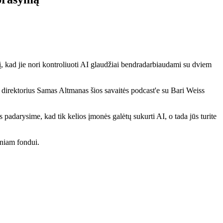
į, kad jie nori kontroliuoti AI glaudžiai bendradarbiaudami su dviem
irektorius Samas Altmanas šios savaitės podcast'e su Bari Weiss
adarysime, kad tik kelios įmonės galėtų sukurti AI, o tada jūs turite
iniam fondui.