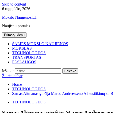
Skip to content
6 rugpjūčio, 2026
Mokslo Naujienos.LT
Naujienų portalas
Primary Menu
ŠALIES MOKSLO NAUJIENOS
MOKSLAS
TECHNOLOGIJOS
TRANSPORTAS
PASLAUGOS
Ieškoti:
Žiūrėti dabar
Home
TECHNOLOGIJOS
Samas Altmanas ginčija Marco Andreesseno AI susitikimų su B
TECHNOLOGIJOS
Samas Altmanas ginčija Marco Andreesseno