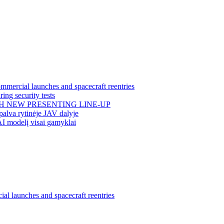
mercial launches and spacecraft reentries
ing security tests
H NEW PRESENTING LINE-UP
alva rytinėje JAV dalyje
AI modelį visai gamyklai
l launches and spacecraft reentries