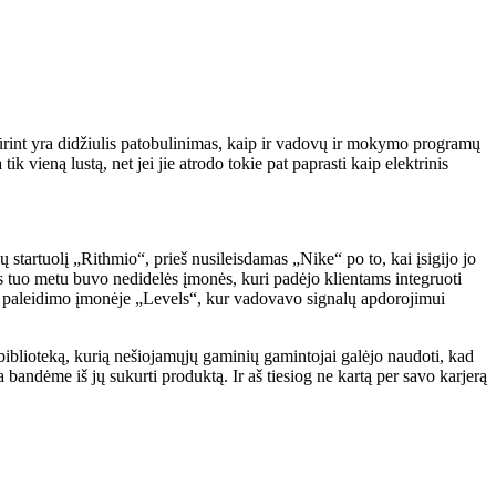
rint yra didžiulis patobulinimas, kaip ir vadovų ir mokymo programų
 vieną lustą, net jei jie atrodo tokie pat paprasti kaip elektrinis
 startuolį „Rithmio“, prieš nusileisdamas „Nike“ po to, kai įsigijo jo
 tuo metu buvo nedidelės įmonės, kuri padėjo klientams integruoti
os paleidimo įmonėje „Levels“, kur vadovavo signalų apdorojimui
ų biblioteką, kurią nešiojamųjų gaminių gamintojai galėjo naudoti, kad
andėme iš jų sukurti produktą. Ir aš tiesiog ne kartą per savo karjerą