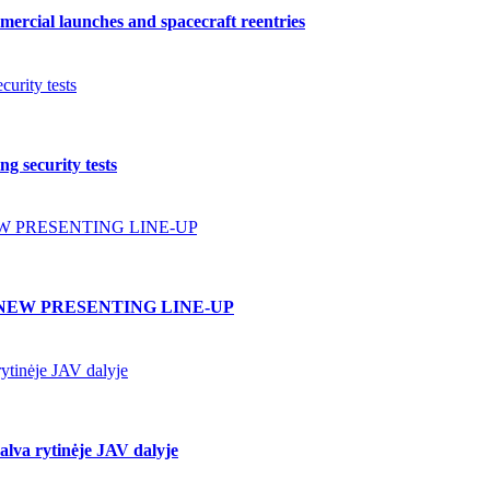
ercial launches and spacecraft reentries
urity tests
g security tests
W PRESENTING LINE-UP
NEW PRESENTING LINE-UP
ytinėje JAV dalyje
lva rytinėje JAV dalyje