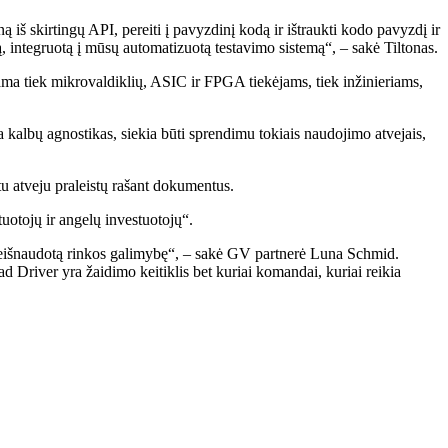
ą iš skirtingų API, pereiti į pavyzdinį kodą ir ištraukti kodo pavyzdį ir
ą, integruotą į mūsų automatizuotą testavimo sistemą“, – sakė Tiltonas.
kama tiek mikrovaldiklių, ASIC ir FPGA tiekėjams, tiek inžinieriams,
a kalbų agnostikas, siekia būti sprendimu tokiais naudojimo atvejais,
u atveju praleistų rašant dokumentus.
otojų ir angelų investuotojų“.
ę neišnaudotą rinkos galimybę“, – sakė GV partnerė Luna Schmid.
ad Driver yra žaidimo keitiklis bet kuriai komandai, kuriai reikia