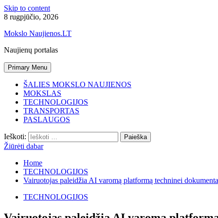
Skip to content
8 rugpjūčio, 2026
Mokslo Naujienos.LT
Naujienų portalas
Primary Menu
ŠALIES MOKSLO NAUJIENOS
MOKSLAS
TECHNOLOGIJOS
TRANSPORTAS
PASLAUGOS
Ieškoti:
Žiūrėti dabar
Home
TECHNOLOGIJOS
Vairuotojas paleidžia AI varomą platformą techninei dokumentac
TECHNOLOGIJOS
Vairuotojas paleidžia AI varomą platformą