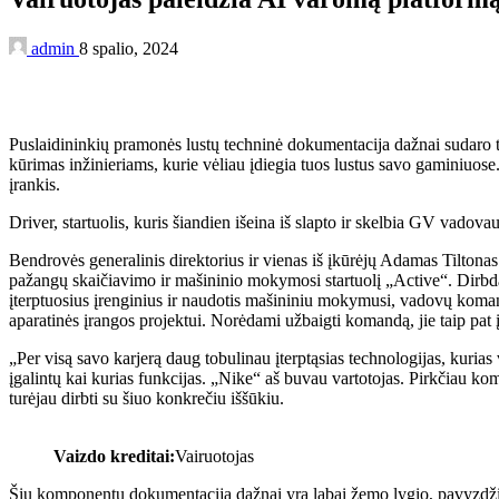
admin
8 spalio, 2024
Puslaidininkių pramonės lustų techninė dokumentacija dažnai sudaro 
kūrimas inžinieriams, kurie vėliau įdiegia tuos lustus savo gaminiuose. 
įrankis.
Driver, startuolis, kuris šiandien išeina iš slapto ir skelbia GV vadov
Bendrovės generalinis direktorius ir vienas iš įkūrėjų Adamas Tiltonas
pažangų skaičiavimo ir mašininio mokymosi startuolį „Active“. Dirbda
įterptuosius įrenginius ir naudotis mašininiu mokymusi, vadovų koman
aparatinės įrangos projektui. Norėdami užbaigti komandą, jie taip pat 
„Per visą savo karjerą daug tobulinau įterptąsias technologijas, kurias
įgalintų kai kurias funkcijas. „Nike“ aš buvau vartotojas. Pirkčiau k
turėjau dirbti su šiuo konkrečiu iššūkiu.
Vaizdo kreditai:
Vairuotojas
Šių komponentų dokumentacija dažnai yra labai žemo lygio, pavyzdžiui