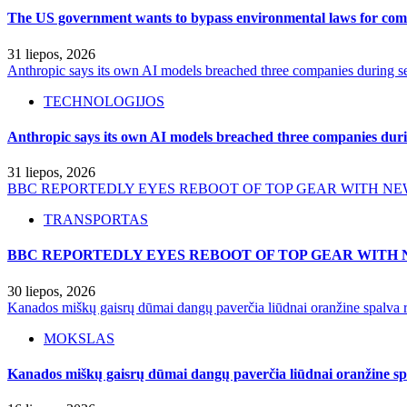
The US government wants to bypass environmental laws for comm
31 liepos, 2026
Anthropic says its own AI models breached three companies during sec
TECHNOLOGIJOS
Anthropic says its own AI models breached three companies durin
31 liepos, 2026
BBC REPORTEDLY EYES REBOOT OF TOP GEAR WITH NE
TRANSPORTAS
BBC REPORTEDLY EYES REBOOT OF TOP GEAR WITH 
30 liepos, 2026
Kanados miškų gaisrų dūmai dangų paverčia liūdnai oranžine spalva r
MOKSLAS
Kanados miškų gaisrų dūmai dangų paverčia liūdnai oranžine spa