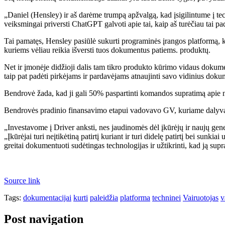
„Daniel (Hensley) ir aš darėme trumpą apžvalgą, kad įsigilintume į techn
veiksmingai priversti ChatGPT galvoti apie tai, kaip aš turėčiau tai p
Tai pamatęs, Hensley pasiūlė sukurti programinės įrangos platformą, ku
kuriems vėliau reikia išversti tuos dokumentus patiems. produktų.
Net ir įmonėje didžioji dalis tam tikro produkto kūrimo vidaus dokumen
taip pat padėti pirkėjams ir pardavėjams atnaujinti savo vidinius doku
Bendrovė žada, kad ji gali 50% paspartinti komandos supratimą apie na
Bendrovės pradinio finansavimo etapui vadovavo GV, kuriame dalyvavo
„Investavome į Driver anksti, nes jaudinomės dėl įkūrėjų ir naujų ge
„Įkūrėjai turi neįtikėtiną patirtį kuriant ir turi didelę patirtį bei s
greitai dokumentuoti sudėtingas technologijas ir užtikrinti, kad ją supra
Source link
Tags:
dokumentacijai
kurti
paleidžia
platforma
techninei
Vairuotojas
v
Post navigation