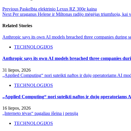
Previous
Paskelbta elektrinio Lexus RZ 300e kaina
Next
Per uraganus Helene ir Miltonas radijo mėgėjas triumfuoja, kai v
Related Stories
Anthropic says its own AI models breached three companies during sec
TECHNOLOGIJOS
Anthropic says its own AI models breached three companies durin
31 liepos, 2026
„Applied Computing“ nori suteikti naftos ir dujų operatoriams AI mod
TECHNOLOGIJOS
„Applied Computing“ nori suteikti naftos ir dujų operatoriams A
16 liepos, 2026
„Interneto tėvas“ pagaliau išeina į pensiją
TECHNOLOGIJOS