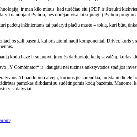
ologiją, ir man kilo mintis, kad turėčiau eiti į PDF ir ištraukti kiekvien
adaryti naudojant Python, nes norėjau visa tai sujungti į Python program
ri padėtų inžinieriams tai padaryti plačiu mastu – tokią, kuri būtų tin
tacijos gali pasenti, kai pristatomi nauji komponentai. Driver, kuris yr
mentus.
ują kodų bazę ir sutaupyti įmonės darbuotojų kelių savaičių, kurias kit
 „Y Combinator“ ir „daugiau nei tuzinas ankstyvosios stadijos investu
neratyvaus AI naudojimo atvejų, kuriuos jie sprendžia, turėdami didel
unkiai uždirbtas pamokas dirbdami su sudėtingomis kodų bazėmis. Manome, k
stų visi dalyviai.
aromą