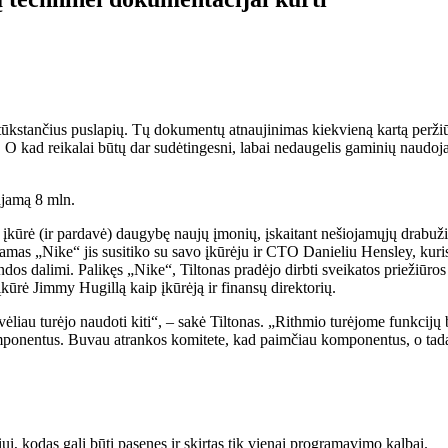
tūkstančius puslapių. Tų dokumentų atnaujinimas kiekvieną kartą peržiū
O kad reikalai būtų dar sudėtingesni, labai nedaugelis gaminių naudoja tik
aujamą 8 mln.
 įkūrė (ir pardavė) daugybę naujų įmonių, įskaitant nešiojamųjų drabužių
mas „Nike“ jis susitiko su savo įkūrėju ir CTO Danieliu Hensley, kuris
dos dalimi. Palikęs „Nike“, Tiltonas pradėjo dirbti sveikatos priežiūr
įkūrė Jimmy Hugillą kaip įkūrėją ir finansų direktorių.
 vėliau turėjo naudoti kiti“, – sakė Tiltonas. „Rithmio turėjome funkcij
omponentus. Buvau atrankos komitete, kad paimčiau komponentus, o tada b
, kodas gali būti pasenęs ir skirtas tik vienai programavimo kalbai.