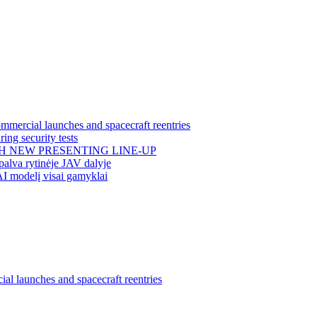
mercial launches and spacecraft reentries
ing security tests
H NEW PRESENTING LINE-UP
alva rytinėje JAV dalyje
AI modelį visai gamyklai
l launches and spacecraft reentries