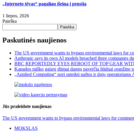
„Interneto tėvas“ pagaliau išeina į pensiją
1 liepos, 2026
Paieška
Paieška
Paskutinės naujienos
The US government wants to bypass environmental laws for com
Anthropic says its own AI models breached three companies dur
BBC REPORTEDLY EYES REBOOT OF TOP GEAR WIT
Kanados miškų gaisrų dūmai dangų paverčia liūdnai oranžine sp
„Applied Computing“ nori suteikti naftos ir dujų operatoriams 
Jūs praleidote naujienas
The US government wants to bypass environmental laws for commercia
MOKSLAS