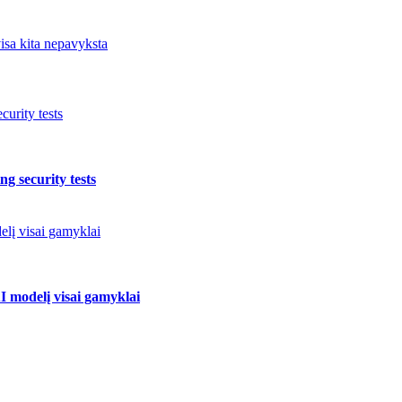
isa kita nepavyksta
urity tests
g security tests
elį visai gamyklai
I modelį visai gamyklai