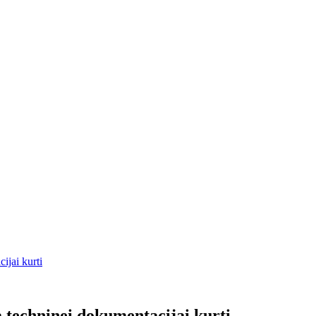
ijai kurti
 techninei dokumentacijai kurti