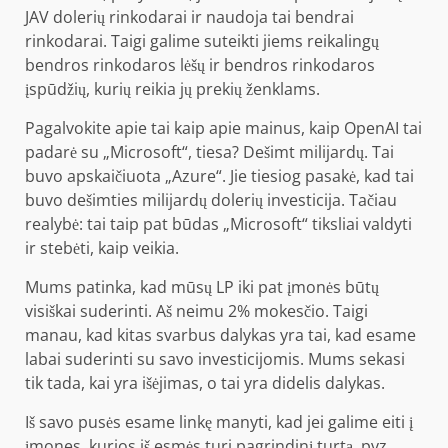
JAV dolerių rinkodarai ir naudoja tai bendrai
rinkodarai. Taigi galime suteikti jiems reikalingų
bendros rinkodaros lėšų ir bendros rinkodaros
įspūdžių, kurių reikia jų prekių ženklams.
Pagalvokite apie tai kaip apie mainus, kaip OpenAI tai
padarė su „Microsoft“, tiesa? Dešimt milijardų. Tai
buvo apskaičiuota „Azure“. Jie tiesiog pasakė, kad tai
buvo dešimties milijardų dolerių investicija. Tačiau
realybė: tai taip pat būdas „Microsoft“ tiksliai valdyti
ir stebėti, kaip veikia.
Mums patinka, kad mūsų LP iki pat įmonės būtų
visiškai suderinti. Aš neimu 2% mokesčio. Taigi
manau, kad kitas svarbus dalykas yra tai, kad esame
labai suderinti su savo investicijomis. Mums sekasi
tik tada, kai yra išėjimas, o tai yra didelis dalykas.
Iš savo pusės esame linkę manyti, kad jei galime eiti į
įmones, kurios iš esmės turi pagrindinį turtą, pvz.,