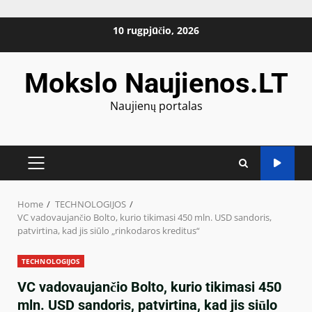
Skip
10 rugpjūčio, 2026
to
content
Mokslo Naujienos.LT
Naujienų portalas
PRIMARY
MENU
Home
TECHNOLOGIJOS
VC vadovaujančio Bolto, kurio tikimasi 450 mln. USD sandoris,
patvirtina, kad jis siūlo „rinkodaros kreditus“
TECHNOLOGIJOS
VC vadovaujančio Bolto, kurio tikimasi 450
mln. USD sandoris, patvirtina, kad jis siūlo