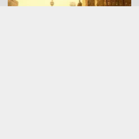
MOKSLAS
Kanados miškų gaisrų dūmai dangų paverčia liūdnai
oranžine spalva rytinėje JAV dalyje
16 liepos, 2026
apie
Apple
buvo
būti
dirbtinio
duomenų
dėl
gali
Google
intelekto
Iš
JAV
kad
kai
kaip
Kodėl
ką
Metų
mln
mlrd
NASA
naujas
nei
nes
nori
nuo