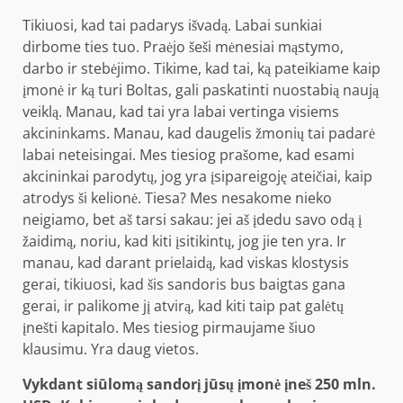
Tikiuosi, kad tai padarys išvadą. Labai sunkiai
dirbome ties tuo. Praėjo šeši mėnesiai mąstymo,
darbo ir stebėjimo. Tikime, kad tai, ką pateikiame kaip
įmonė ir ką turi Boltas, gali paskatinti nuostabią naują
veiklą. Manau, kad tai yra labai vertinga visiems
akcininkams. Manau, kad daugelis žmonių tai padarė
labai neteisingai. Mes tiesiog prašome, kad esami
akcininkai parodytų, jog yra įsipareigoję ateičiai, kaip
atrodys ši kelionė. Tiesa? Mes nesakome nieko
neigiamo, bet aš tarsi sakau: jei aš įdedu savo odą į
žaidimą, noriu, kad kiti įsitikintų, jog jie ten yra. Ir
manau, kad darant prielaidą, kad viskas klostysis
gerai, tikiuosi, kad šis sandoris bus baigtas gana
gerai, ir palikome jį atvirą, kad kiti taip pat galėtų
įnešti kapitalo. Mes tiesiog pirmaujame šiuo
klausimu. Yra daug vietos.
Vykdant siūlomą sandorį jūsų įmonė įneš 250 mln.