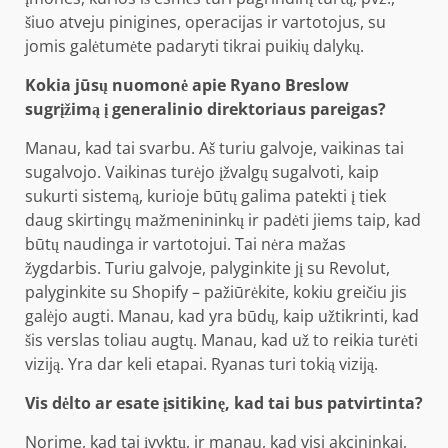
šiuo atveju pinigines, operacijas ir vartotojus, su
jomis galėtumėte padaryti tikrai puikių dalykų.
Kokia jūsų nuomonė apie Ryano Breslow
sugrįžimą į generalinio direktoriaus pareigas?
Manau, kad tai svarbu. Aš turiu galvoje, vaikinas tai
sugalvojo. Vaikinas turėjo įžvalgų sugalvoti, kaip
sukurti sistemą, kurioje būtų galima patekti į tiek
daug skirtingų mažmenininkų ir padėti jiems taip, kad
būtų naudinga ir vartotojui. Tai nėra mažas
žygdarbis. Turiu galvoje, palyginkite jį su Revolut,
palyginkite su Shopify – pažiūrėkite, kokiu greičiu jis
galėjo augti. Manau, kad yra būdų, kaip užtikrinti, kad
šis verslas toliau augtų. Manau, kad už to reikia turėti
viziją. Yra dar keli etapai. Ryanas turi tokią viziją.
Vis dėlto ar esate įsitikinę, kad tai bus patvirtinta?
Norime, kad tai įvyktų, ir manau, kad visi akcininkai,