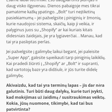
daug visko išgyvenau. Dienos pabaigoje mes tikrai
pamatėme kažką ypatingo. „Bolt“ turi neįtikėtiną
pasiekiamumą – jei pažvelgsite į piniginių ir žmonių,
kurie naudojosi sistema, skaičių, kaip ji veikia, ir
palyginus juos su „Shopify“ ar kai kuriais kitais
didesniais žaidėjais, jie yra lygiaverčiai. . Manau, kad
tai yra paslėptas perlas.
Jei pažvelgsite į galimybę laikui bėgant, jei paleisite
„Super App“, galėsite sąveikauti tarp piniginių laikiklių.
Kai pradedi žiūrėti į „Shopify“ ar „Bolt“ ir supranti,
kad vartotojų bazė yra didžiulė, ir jūs turite didelę
galimybę.
Akivaizdu, kad tai yra terminų lapas – jis dar nėra
galutinis. Turi būti daug dalykų, kurie turi įvykti,
kad mokėjimas už žaidimą / susitraukimas veiktų.
Kokia, jūsų nuomone, tikimybė, kad tai bus
patvirtinta?