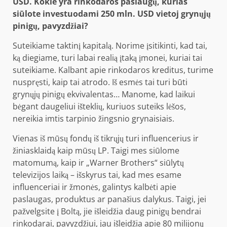
USD. Kokie yra rinkodaros paslaugų, kurias
siūlote investuodami 250 mln. USD vietoj grynųjų
pinigų, pavyzdžiai?
Suteikiame taktinį kapitalą. Norime įsitikinti, kad tai,
ką diegiame, turi labai realią įtaką įmonei, kuriai tai
suteikiame. Kalbant apie rinkodaros kreditus, turime
nuspręsti, kaip tai atrodo. Iš esmės tai turi būti
grynųjų pinigų ekvivalentas… Manome, kad laikui
bėgant daugeliui išteklių, kuriuos suteiks lėšos,
nereikia imtis tarpinio žingsnio grynaisiais.
Vienas iš mūsų fondų iš tikrųjų turi influencerius ir
žiniasklaidą kaip mūsų LP. Taigi mes siūlome
matomumą, kaip ir „Warner Brothers“ siūlytų
televizijos laiką – išskyrus tai, kad mes esame
influenceriai ir žmonės, galintys kalbėti apie
paslaugas, produktus ar panašius dalykus. Taigi, jei
pažvelgsite į Boltą, jie išleidžia daug pinigų bendrai
rinkodarai, pavyzdžiui, jau išleidžia apie 80 milijonų