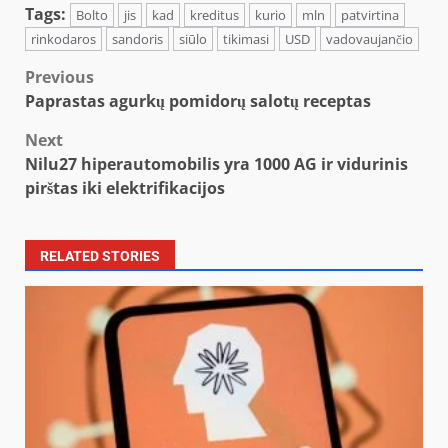
Tags:
Bolto
jis
kad
kreditus
kurio
mln
patvirtina
rinkodaros
sandoris
siūlo
tikimasi
USD
vadovaujančio
Post
Previous
Paprastas agurkų pomidorų salotų receptas
navigation
Next
Nilu27 hiperautomobilis yra 1000 AG ir vidurinis
pirštas iki elektrifikacijos
RELATED STORIES