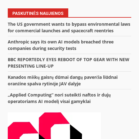
PASKUTINĖS NAUJIENOS
The US government wants to bypass environmental laws
for commercial launches and spacecraft reentries
Anthropic says its own AI models breached three
companies during security tests
BBC REPORTEDLY EYES REBOOT OF TOP GEAR WITH NEW
PRESENTING LINE-UP
Kanados miškų gaisrų dūmai dangų paverčia liūdnai
oranžine spalva rytinėje JAV dalyje
„Applied Computing“ nori suteikti naftos ir dujų
operatoriams AI modelį visai gamyklai