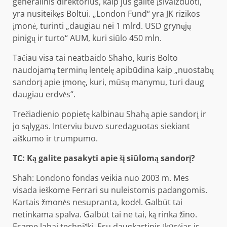
generalinis direktorius, kaip jūs galite įsivaizduoti,
yra nusiteikęs Boltui. „London Fund“ yra JK rizikos
įmonė, turinti „daugiau nei 1 mlrd. USD grynųjų
pinigų ir turto“ AUM, kuri siūlo 450 mln.
Tačiau visa tai neatbaido Shaho, kuris Bolto
naudojamą terminų lentelę apibūdina kaip „nuostabų
sandorį apie įmonę, kuri, mūsų manymu, turi daug
daugiau erdvės“.
Trečiadienio popietę kalbinau Shahą apie sandorį ir
jo sąlygas. Interviu buvo suredaguotas siekiant
aiškumo ir trumpumo.
TC: Ką galite pasakyti apie šį siūlomą sandorį?
Shah: Londono fondas veikia nuo 2003 m. Mes
visada ieškome Ferrari su nuleistomis padangomis.
Kartais žmonės nesupranta, kodėl. Galbūt tai
netinkama spalva. Galbūt tai ne tai, ką rinka žino.
Esame labai techniški. Esu daugkartinis įkūrėjas ir