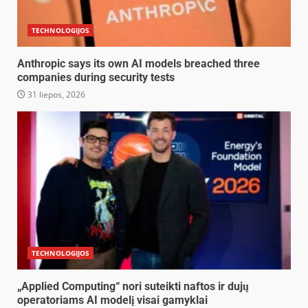
TECHNOLOGIJOS
Anthropic says its own AI models breached three
companies during security tests
31 liepos, 2026
TECHNOLOGIJOS
„Applied Computing“ nori suteikti naftos ir dujų
operatoriams AI modelį visai gamyklai