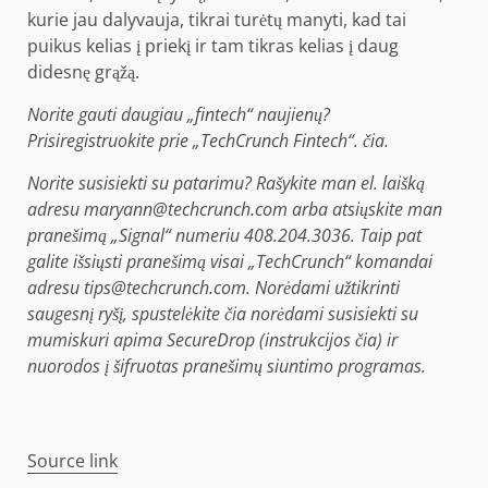
kurie jau dalyvauja, tikrai turėtų manyti, kad tai
puikus kelias į priekį ir tam tikras kelias į daug
didesnę grąžą.
Norite gauti daugiau „fintech“ naujienų?
Prisiregistruokite prie „TechCrunch Fintech“.
čia
.
Norite susisiekti su patarimu? Rašykite man el. laišką
adresu maryann@techcrunch.com arba atsiųskite man
pranešimą „Signal“ numeriu 408.204.3036. Taip pat
galite išsiųsti pranešimą visai „TechCrunch“ komandai
adresu tips@techcrunch.com. Norėdami užtikrinti
saugesnį ryšį,
spustelėkite čia norėdami susisiekti su
mumis
kuri apima SecureDrop (
instrukcijos čia
) ir
nuorodos į šifruotas pranešimų siuntimo programas.
Source link