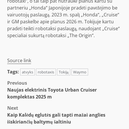
robotaxi“, o tai taip pat nutraukė planus kartu su
partneriu „Honda“ Japonijoje pradėti pavėžėjimo be
vairuotojų paslaugą. 2023 m. spalį „Honda“, „Cruise“
ir GM paskelbė apie planus 2026 m. Tokijuje kartu
pradėti teikti robotaksi paslaugą, naudojant „Cruise“
specialiai sukurtą robotaksi „The Origin“.
Source link
Tags:
atvyks
robotaxis
Tokiją
Waymo
Post
Previous
Naujas elektrinis Toyota Urban Cruiser
navigation
komplektas 2025 m
Next
Kaip Kalėdų eglutės gali tapti mažai anglies
išskiriančių baltymų šaltiniu