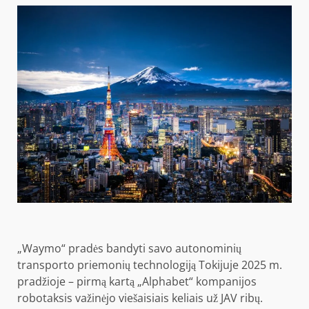
„Waymo“ pradės bandyti savo autonominių
transporto priemonių technologiją Tokijuje 2025 m.
pradžioje – pirmą kartą „Alphabet“ kompanijos
robotaksis važinėjo viešaisiais keliais už JAV ribų.