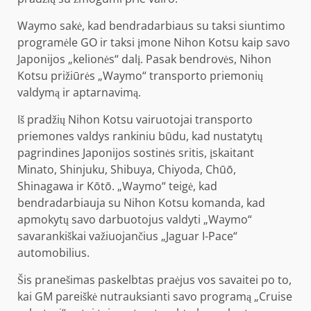
Waymo sakė, kad bendradarbiaus su taksi siuntimo
programėle GO ir taksi įmone Nihon Kotsu kaip savo
Japonijos „kelionės“ dalį. Pasak bendrovės, Nihon
Kotsu prižiūrės „Waymo“ transporto priemonių
valdymą ir aptarnavimą.
Iš pradžių Nihon Kotsu vairuotojai transporto
priemones valdys rankiniu būdu, kad nustatytų
pagrindines Japonijos sostinės sritis, įskaitant
Minato, Shinjuku, Shibuya, Chiyoda, Chūō,
Shinagawa ir Kōtō. „Waymo“ teigė, kad
bendradarbiauja su Nihon Kotsu komanda, kad
apmokytų savo darbuotojus valdyti „Waymo“
savarankiškai važiuojančius „Jaguar I-Pace“
automobilius.
Šis pranešimas paskelbtas praėjus vos savaitei po to,
kai GM pareiškė nutrauksianti savo programą „Cruise