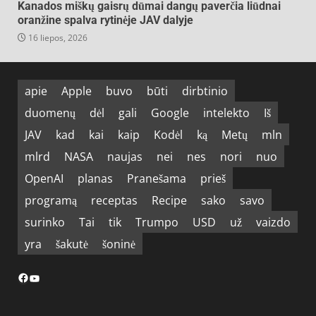
Kanados miškų gaisrų dūmai dangų paverčia liūdnai
oranžine spalva rytinėje JAV dalyje
16 liepos, 2026
apie
Apple
buvo
būti
dirbtinio
duomenų
dėl
gali
Google
intelekto
Iš
JAV
kad
kai
kaip
Kodėl
ką
Metų
mln
mlrd
NASA
naujas
nei
nes
nori
nuo
OpenAI
planas
Pranešama
prieš
programą
receptas
Recipe
sako
savo
surinko
Tai
tik
Trumpo
USD
už
vaizdo
yra
šakutė
šoninė
Facebook
YouTube