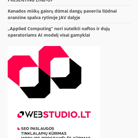
Kanados miškų gaisrų dūmai dangų paverčia liūdnai
oranžine spalva rytinėje JAV dalyje
„Applied Computing“ nori suteikti naftos ir dujų
operatoriams AI modelį visai gamyklai