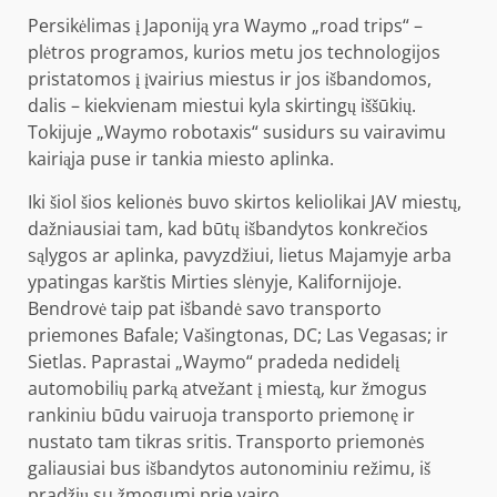
Persikėlimas į Japoniją yra Waymo „road trips“ –
plėtros programos, kurios metu jos technologijos
pristatomos į įvairius miestus ir jos išbandomos,
dalis – kiekvienam miestui kyla skirtingų iššūkių.
Tokijuje „Waymo robotaxis“ susidurs su vairavimu
kairiąja puse ir tankia miesto aplinka.
Iki šiol šios kelionės buvo skirtos keliolikai JAV miestų,
dažniausiai tam, kad būtų išbandytos konkrečios
sąlygos ar aplinka, pavyzdžiui, lietus Majamyje arba
ypatingas karštis Mirties slėnyje, Kalifornijoje.
Bendrovė taip pat išbandė savo transporto
priemones Bafale; Vašingtonas, DC; Las Vegasas; ir
Sietlas. Paprastai „Waymo“ pradeda nedidelį
automobilių parką atvežant į miestą, kur žmogus
rankiniu būdu vairuoja transporto priemonę ir
nustato tam tikras sritis. Transporto priemonės
galiausiai bus išbandytos autonominiu režimu, iš
pradžių su žmogumi prie vairo.