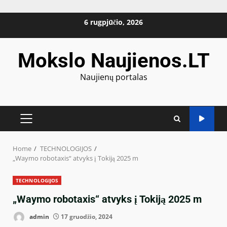
Skip
6 rugpjūčio, 2026
to
content
Mokslo Naujienos.LT
Naujienų portalas
PRIMARY
MENU
Home
TECHNOLOGIJOS
„Waymo robotaxis“ atvyks į Tokiją 2025 m
TECHNOLOGIJOS
„Waymo robotaxis“ atvyks į Tokiją 2025 m
admin
17 gruodžio, 2024