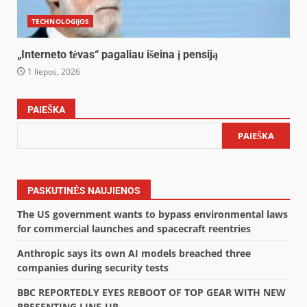
TECHNOLOGIJOS
„Interneto tėvas“ pagaliau išeina į pensiją
1 liepos, 2026
PAIEŠKA
PAIEŠKA
PASKUTINĖS NAUJIENOS
The US government wants to bypass environmental laws
for commercial launches and spacecraft reentries
Anthropic says its own AI models breached three
companies during security tests
BBC REPORTEDLY EYES REBOOT OF TOP GEAR WITH NEW
PRESENTING LINE-UP