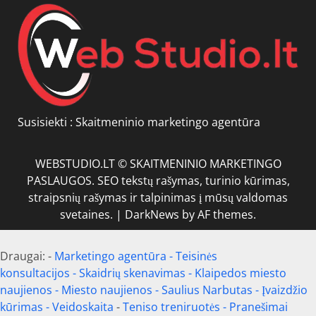
Susisiekti :
Skaitmeninio marketingo agentūra
WEBSTUDIO.LT © SKAITMENINIO MARKETINGO
PASLAUGOS. SEO tekstų rašymas, turinio kūrimas,
straipsnių rašymas ir talpinimas į mūsų valdomas
svetaines.
|
DarkNews
by AF themes.
Draugai: -
Marketingo agentūra
-
Teisinės
konsultacijos
-
Skaidrių skenavimas
-
Klaipedos miesto
naujienos
-
Miesto naujienos
-
Saulius Narbutas
-
Įvaizdžio
kūrimas
-
Veidoskaita
-
Teniso treniruotės
- Pranešimai