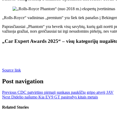
„Rolls-Royce“ vadinimas „premium“ yra šiek tiek panašus į Bekingemo 
Paprasčiausiai „Phantom“ yra beveik visų savybių, kurių gali norėti pra
važiuoja gražiai, nors greičiausiai tai irgi nesudomins pirkėjų, nes va
„Car Expert Awards 2025“ – visų kategorijų nugalėto
Source link
Post navigation
Previous
CDC patvirtino pirmąjį sunkaus paukščių gripo atvejį JAV
Next
Didelio našumo Kia EV9 GT pasirodys kitais metais
Related Stories