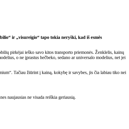
io“ ir „visureigio“ tapo tokia neryški, kad iš esmės
bilių pirkėjai ieško savo kitos transporto priemonės. Ženklelis, kainų
 modelius, o ne įprastus hečbeko, sedano ar universalo modelius, net jei
ium“. Tačiau žiūrint į kainą, kokybę ir savybes, jis čia labiau tiko nei
nes naujausias ne visada reiškia geriausią.