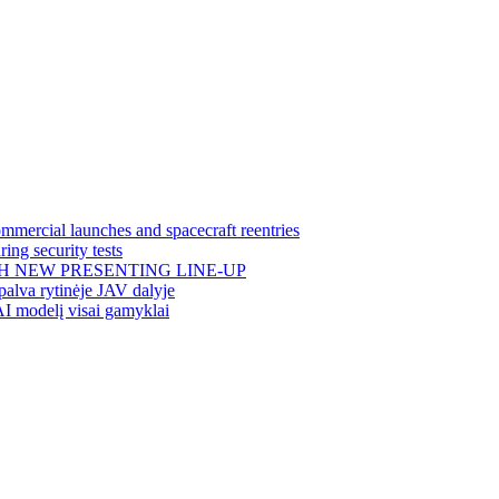
mercial launches and spacecraft reentries
ing security tests
H NEW PRESENTING LINE-UP
alva rytinėje JAV dalyje
AI modelį visai gamyklai