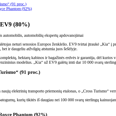
ismo“ (91 proc.)
Royce Phantom (92%)
a EV9 (80%)
ėtojas neturi senosios Europos ženklelio. EV9 tvirtai įtraukė „Kia“ į pra
, bet ir daugeliu atžvilgių atstumia juos šešėlyje.
mplektų, hektarų kabinos ir bagažinės erdvės ir garantija, dėl kurios v
 benzininius modelius. „Kia“ už EV9 galėtų imti dar 10 000 svarų sterlingų 
Turismo“ (91 proc.)
 naujų elektrinių transporto priemonių etalonas, o „Cross Turismo“ vers
patogumų, kurių tikitės iš daugiau nei 100 000 svarų sterlingų kainuo
ls-Royce Phantom (92%)