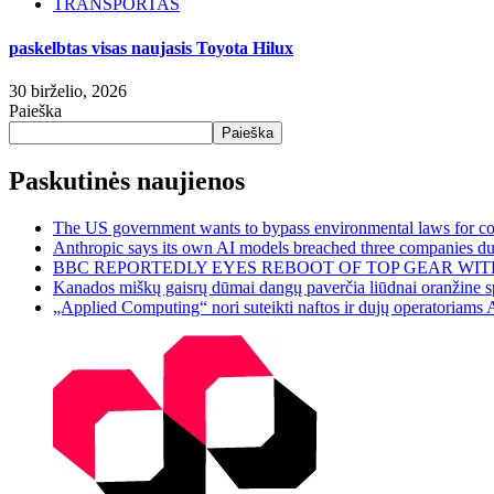
TRANSPORTAS
paskelbtas visas naujasis Toyota Hilux
30 birželio, 2026
Paieška
Paieška
Paskutinės naujienos
The US government wants to bypass environmental laws for com
Anthropic says its own AI models breached three companies dur
BBC REPORTEDLY EYES REBOOT OF TOP GEAR WIT
Kanados miškų gaisrų dūmai dangų paverčia liūdnai oranžine sp
„Applied Computing“ nori suteikti naftos ir dujų operatoriams 