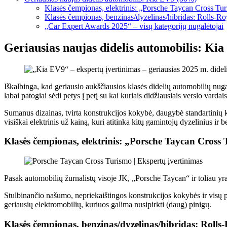
Klasės čempionas, elektrinis: „Porsche Taycan Cross Tur
Klasės čempionas, benzinas/dyzelinas/hibridas: Rolls-
„Car Expert Awards 2025“ – visų kategorijų nugalėtojai
Geriausias naujas didelis automobilis: Ki
Iškalbinga, kad geriausio aukščiausios klasės didelių automobilių nugal
labai patogiai sėdi petys į petį su kai kuriais didžiausiais verslo vardais
Sumanus dizainas, tvirta konstrukcijos kokybė, daugybė standartinių ko
visiškai elektrinis už kainą, kuri atitinka kitų gamintojų dyzelinius ir
Klasės čempionas, elektrinis: „Porsche Taycan Cross 
Pasak automobilių žurnalistų visoje JK, „Porsche Taycan“ ir toliau yra
Stulbinančio našumo, nepriekaištingos konstrukcijos kokybės ir visų 
geriausių elektromobilių, kuriuos galima nusipirkti (daug) pinigų.
Klasės čempionas, benzinas/dyzelinas/hibridas: Rol