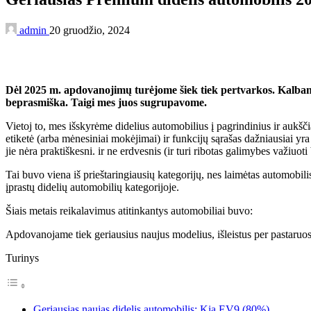
admin
20 gruodžio, 2024
Dėl 2025 m. apdovanojimų turėjome šiek tiek pertvarkos. Kalbant 
beprasmiška. Taigi mes juos sugrupavome.
Vietoj to, mes išskyrėme didelius automobilius į pagrindinius ir aukšči
etiketė (arba mėnesiniai mokėjimai) ir funkcijų sąrašas dažniausiai yra
jie nėra praktiškesni. ir ne erdvesnis (ir turi ribotas galimybes važiuoti
Tai buvo viena iš prieštaringiausių kategorijų, nes laimėtas automobili
įprastų didelių automobilių kategorijoje.
Šiais metais reikalavimus atitinkantys automobiliai buvo:
Apdovanojame tiek geriausius naujus modelius, išleistus per pastaruosi
Turinys
Geriausias naujas didelis automobilis: Kia EV9 (80%)