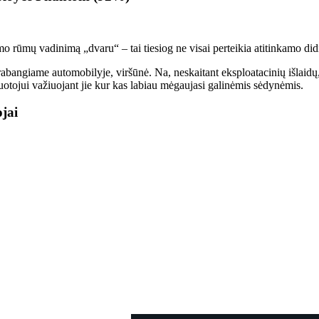
rūmų vadinimą „dvaru“ – tai tiesiog ne visai perteikia atitinkamo did
bangiame automobilyje, viršūnė. Na, neskaitant eksploatacinių išlaidų, b
iruotojui važiuojant jie kur kas labiau mėgaujasi galinėmis sėdynėmis.
jai