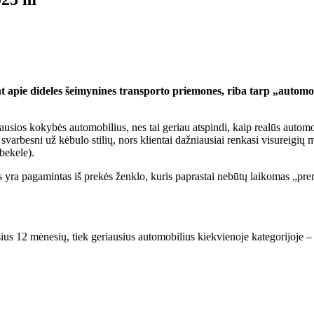
apie dideles šeimynines transporto priemones, riba tarp „automobil
ausios kokybės automobilius, nes tai geriau atspindi, kaip realūs automo
 svarbesni už kėbulo stilių, nors klientai dažniausiai renkasi visureigių
 bekele).
s yra pagamintas iš prekės ženklo, kuris paprastai nebūtų laikomas „prem
us 12 mėnesių, tiek geriausius automobilius kiekvienoje kategorijoje – 