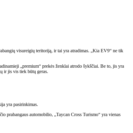
bangių visureigių teritoriją, ir tai yra atradimas. „Kia EV9“ ne tik
adinamieji „premium“ prekės ženklai atrodo šykščiai. Be to, jis yra
ir jis vis tiek būtų geras.
ija yra pasirinkimas.
jančio prabangaus automobilio, „Taycan Cross Turismo“ yra vienas