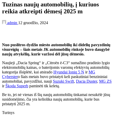
Tuzinas naujų automobilių, į kuriuos
reikia atkreipti dėmesį 2025 m
admin
12 gruodžio, 2024
Nuo puslitros dydžio miesto automobilių iki didelių pavyzdinių
visureigių – šiais metais JK automobilių rinkoje buvo daugybė
naujų atvykėlių, kurie varžosi dėl jūsų dėmesio.
Naujieji „Dacia Spring“ ir „Citroën ë-C3“ sumažino pradinio lygio
elektromobilių kainas, o baterijomis varomų efektyvių automobilių
kategorija išsiplėtė, kai atsirado
Hyundai Ioniq 5 N
ir
MG
Cyberster
o šiais metais buvo pristatyti keli paskutiniai benzininiai
automobiliai, pavyzdžiui, nauji
Suzuki Swift
,
Dacia Duster
,
MG ZS
ir
Škoda Superb
paminėti tik keletą.
Be to, jei nė vienas iš šių naujų automobilių tinkamai nesukėlė jūsų
susidomėjimo, čia yra keliolika naujų automobilių, kurie bus
pristatyti 2025 m.
Turinys