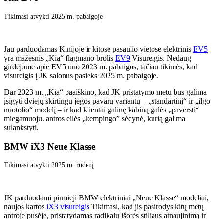
Tikimasi atvykti 2025 m. pabaigoje
Jau parduodamas Kinijoje ir kitose pasaulio vietose elektrinis
EV5
yra mažesnis „Kia“ flagmano brolis
EV9
Visureigis. Nedaug
girdėjome apie EV5 nuo 2023 m. pabaigos, tačiau tikimės, kad
visureigis į JK salonus pasieks 2025 m. pabaigoje.
Dar 2023 m. „Kia“ paaiškino, kad JK pristatymo metu bus galima
įsigyti dviejų skirtingų jėgos pavarų variantų – „standartinį“ ir „ilgo
nuotolio“ modelį – ir kad klientai galinę kabiną galės „paversti“
miegamuoju. antros eilės „kempingo” sėdynė, kurią galima
sulankstyti.
BMW iX3 Neue Klasse
Tikimasi atvykti 2025 m. rudenį
JK parduodami pirmieji BMW elektriniai „Neue Klasse“ modeliai,
naujos kartos
iX3 visureigis
Tikimasi, kad jis pasirodys kitų metų
antroje pusėje, pristatydamas radikalų išorės stiliaus atnaujinimą ir