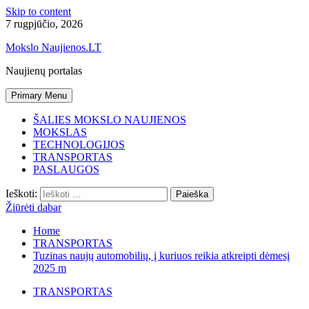
Skip to content
7 rugpjūčio, 2026
Mokslo Naujienos.LT
Naujienų portalas
Primary Menu
ŠALIES MOKSLO NAUJIENOS
MOKSLAS
TECHNOLOGIJOS
TRANSPORTAS
PASLAUGOS
Ieškoti:
Žiūrėti dabar
Home
TRANSPORTAS
Tuzinas naujų automobilių, į kuriuos reikia atkreipti dėmesį
2025 m
TRANSPORTAS