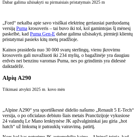
Dabar galima užsisakyti su pirmaisiais pristatymais 2025 m
„Ford“ nekalba apie savo visiškai elektrinę geriausiai parduodamą
versiją
Puma
krosoveris – tai buvo iki tol, kol gamintojas šį mėnesį
paskelbė, kad
Puma Gen-E
dabar galima užsisakyti, pirmieji klientų
pristatymai pasieks kitų metų pradžioje.
Kainos prasideda nuo 30 000 svarų sterlingų, vienu įkrovimu
krosoveris gali nuvažiuoti iki 234 mylių, o bagažinėje yra daugiau
erdvės nei benzinu varomas Puma, nes po grindimis yra didesnė
daiktadėžė.
Alpių A290
Tikimasi atvykti 2025 m. kovo mėn
„Alpine A290“ yra sportiškesnė didelio našumo „Renault 5 E-Tech“
versija, o po oficialaus debiuto šiais metais Prancūzijoje vykusiose
24 valandų Le Mano lenktynėse JK apžvalgininkai jau giria „hot
hatch“ už linksmą ir patrauklų vairavimą. patirtį.
Nors kol kas neturime JK automobilio kainų, „Alpine“ teigia, kad