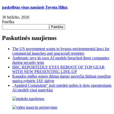
paskelbtas visas naujasis Toyota Hilux
30 birželio, 2026
Paieška
Paieška
Paskutinės naujienos
The US government wants to bypass environmental laws for
commercial launches and spacecraft reentries
Anthropic says its own AI models breached three companies
during security tests
BBC REPORTEDLY EYES REBOOT OF TOP GEAR
WITH NEW PRESENTING LINE-UP
Kanados miškų gaisrų dūmai dangų paverčia liūdnai oranžine
spalva rytinėje JAV dalyje
„Applied Computing“ nori suteikti naftos ir dujų operatoriams
AI modelį visai gamyklai