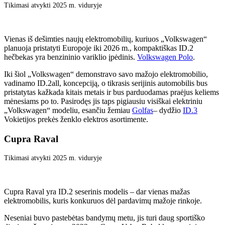
Tikimasi atvykti 2025 m. viduryje
Vienas iš dešimties naujų elektromobilių, kuriuos „Volkswagen“
planuoja pristatyti Europoje iki 2026 m., kompaktiškas ID.2
hečbekas yra benzininio variklio įpėdinis.
Volkswagen Polo
.
Iki šiol „Volkswagen“ demonstravo savo mažojo elektromobilio,
vadinamo ID.2all, koncepciją, o tikrasis serijinis automobilis bus
pristatytas kažkada kitais metais ir bus parduodamas praėjus keliems
mėnesiams po to. Pasirodęs jis taps pigiausiu visiškai elektriniu
„Volkswagen“ modeliu, esančiu žemiau
Golfas
– dydžio
ID.3
Vokietijos prekės ženklo elektros asortimente.
Cupra Raval
Tikimasi atvykti 2025 m. viduryje
Cupra Raval yra ID.2 seserinis modelis – dar vienas mažas
elektromobilis, kuris konkuruos dėl pardavimų mažoje rinkoje.
Neseniai buvo pastebėtas bandymų metu, jis turi daug sportiško