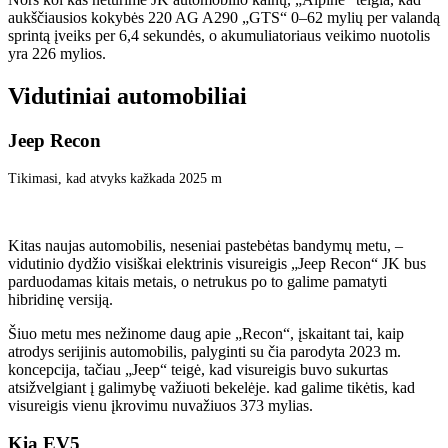
aukščiausios kokybės 220 AG A290 „GTS“ 0–62 mylių per valandą
sprintą įveiks per 6,4 sekundės, o akumuliatoriaus veikimo nuotolis
yra 226 mylios.
Vidutiniai automobiliai
Jeep Recon
Tikimasi, kad atvyks kažkada 2025 m
Kitas naujas automobilis, neseniai pastebėtas bandymų metu, –
vidutinio dydžio visiškai elektrinis visureigis „Jeep Recon“ JK bus
parduodamas kitais metais, o netrukus po to galime pamatyti
hibridinę versiją.
Šiuo metu mes nežinome daug apie „Recon“, įskaitant tai, kaip
atrodys serijinis automobilis, palyginti su čia parodyta 2023 m.
koncepcija, tačiau „Jeep“ teigė, kad visureigis buvo sukurtas
atsižvelgiant į galimybę važiuoti bekelėje. kad galime tikėtis, kad
visureigis vienu įkrovimu nuvažiuos 373 mylias.
Kia EV5