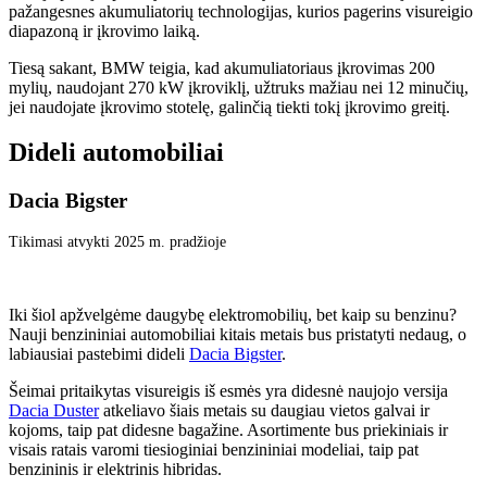
pažangesnes akumuliatorių technologijas, kurios pagerins visureigio
diapazoną ir įkrovimo laiką.
Tiesą sakant, BMW teigia, kad akumuliatoriaus įkrovimas 200
mylių, naudojant 270 kW įkroviklį, užtruks mažiau nei 12 minučių,
jei naudojate įkrovimo stotelę, galinčią tiekti tokį įkrovimo greitį.
Dideli automobiliai
Dacia Bigster
Tikimasi atvykti 2025 m. pradžioje
Iki šiol apžvelgėme daugybę elektromobilių, bet kaip su benzinu?
Nauji benzininiai automobiliai kitais metais bus pristatyti nedaug, o
labiausiai pastebimi dideli
Dacia Bigster
.
Šeimai pritaikytas visureigis iš esmės yra didesnė naujojo versija
Dacia Duster
atkeliavo šiais metais su daugiau vietos galvai ir
kojoms, taip pat didesne bagažine. Asortimente bus priekiniais ir
visais ratais varomi tiesioginiai benzininiai modeliai, taip pat
benzininis ir elektrinis hibridas.