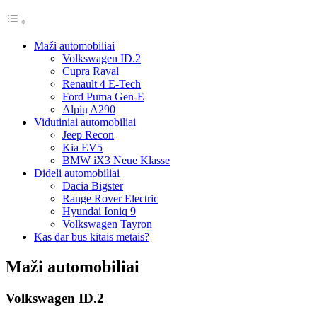
Maži automobiliai
Volkswagen ID.2
Cupra Raval
Renault 4 E-Tech
Ford Puma Gen-E
Alpių A290
Vidutiniai automobiliai
Jeep Recon
Kia EV5
BMW iX3 Neue Klasse
Dideli automobiliai
Dacia Bigster
Range Rover Electric
Hyundai Ioniq 9
Volkswagen Tayron
Kas dar bus kitais metais?
Maži automobiliai
Volkswagen ID.2