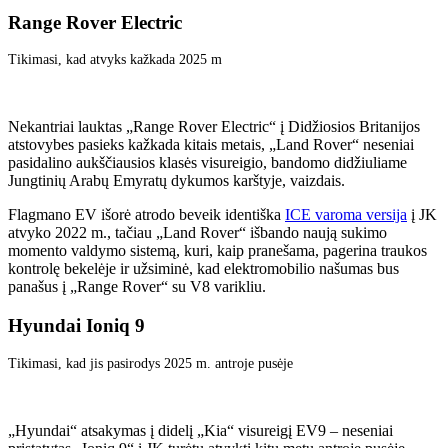
Range Rover Electric
Tikimasi, kad atvyks kažkada 2025 m
Nekantriai lauktas „Range Rover Electric“ į Didžiosios Britanijos
atstovybes pasieks kažkada kitais metais, „Land Rover“ neseniai
pasidalino aukščiausios klasės visureigio, bandomo didžiuliame
Jungtinių Arabų Emyratų dykumos karštyje, vaizdais.
Flagmano EV išorė atrodo beveik identiška
ICE varoma versija
į JK
atvyko 2022 m., tačiau „Land Rover“ išbando naują sukimo
momento valdymo sistemą, kuri, kaip pranešama, pagerina traukos
kontrolę bekelėje ir užsiminė, kad elektromobilio našumas bus
panašus į „Range Rover“ su V8 ​​varikliu.
Hyundai Ioniq 9
Tikimasi, kad jis pasirodys 2025 m. antroje pusėje
„Hyundai“ atsakymas į didelį „Kia“ visureigį EV9 – neseniai