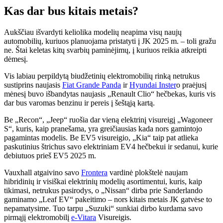
Kas dar bus kitais metais?
Aukščiau išvardyti keliolika modelių neapima visų naujų
automobilių, kuriuos planuojama pristatyti į JK 2025 m. – toli gražu
ne. Štai keletas kitų svarbių paminėjimų, į kuriuos reikia atkreipti
dėmesį.
Vis labiau perpildytą biudžetinių elektromobilių rinką netrukus
sustiprins naujasis
Fiat Grande Panda
ir
Hyundai Inster
o praėjusį
mėnesį buvo išbandytas naujasis „Renault Clio“ hečbekas, kuris vis
dar bus varomas benzinu ir pereis į šeštąją kartą.
Be „Recon“, „Jeep“ ruošia dar vieną elektrinį visureigį „Wagoneer
S“, kuris, kaip pranešama, yra greičiausias kada nors gamintojo
pagamintas modelis. Be EV5 visureigio, „Kia“ taip pat atlieka
paskutinius štrichus savo elektriniam EV4 hečbekui ir sedanui, kurie
debiutuos prieš EV5 2025 m.
Vauxhall atgaivino savo
Frontera
vardinė plokštelė naujam
hibridinių ir visiškai elektrinių modelių asortimentui, kuris, kaip
tikimasi, netrukus pasirodys, o „Nissan“ dirba prie Sanderlando
gaminamo „Leaf EV“ pakeitimo – nors kitais metais JK gatvėse to
nepamatysime. Tuo tarpu „Suzuki“ sunkiai dirbo kurdama savo
pirmąjį elektromobilį
e-Vitara
Visureigis.