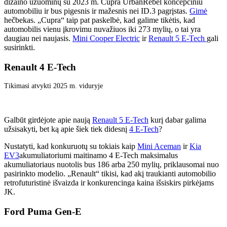
dizaino užuominų su 2023 m. Cupra UrbanRebel koncepciniu
automobiliu ir bus pigesnis ir mažesnis nei ID.3 pagrįstas.
Gimė
hečbekas. „Cupra“ taip pat paskelbė, kad galime tikėtis, kad
automobilis vienu įkrovimu nuvažiuos iki 273 mylių, o tai yra
daugiau nei naujasis.
Mini Cooper Electric
ir
Renault 5 E-Tech
gali
susirinkti.
Renault 4 E-Tech
Tikimasi atvykti 2025 m. viduryje
Galbūt girdėjote apie naują
Renault 5 E-Tech
kurį dabar galima
užsisakyti, bet ką apie šiek tiek didesnį
4 E-Tech
?
Nustatyti, kad konkuruotų su tokiais kaip
Mini Aceman
ir
Kia
EV3
akumuliatoriumi maitinamo 4 E-Tech maksimalus
akumuliatoriaus nuotolis bus 186 arba 250 mylių, priklausomai nuo
pasirinkto modelio. „Renault“ tikisi, kad akį traukianti automobilio
retrofuturistinė išvaizda ir konkurencinga kaina išsiskirs pirkėjams
JK.
Ford Puma Gen-E