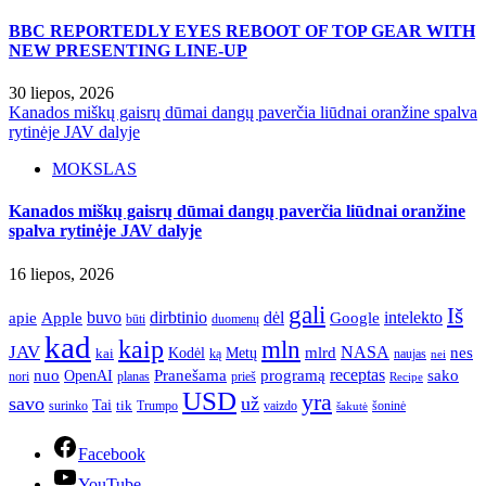
BBC REPORTEDLY EYES REBOOT OF TOP GEAR WITH
NEW PRESENTING LINE-UP
30 liepos, 2026
Kanados miškų gaisrų dūmai dangų paverčia liūdnai oranžine spalva
rytinėje JAV dalyje
MOKSLAS
Kanados miškų gaisrų dūmai dangų paverčia liūdnai oranžine
spalva rytinėje JAV dalyje
16 liepos, 2026
gali
Iš
apie
buvo
dirbtinio
dėl
intelekto
Apple
Google
būti
duomenų
kad
kaip
mln
JAV
NASA
nes
mlrd
kai
Kodėl
Metų
ką
naujas
nei
Pranešama
programą
receptas
sako
nuo
OpenAI
nori
prieš
planas
Recipe
USD
yra
savo
už
Tai
tik
surinko
Trumpo
vaizdo
šoninė
šakutė
Facebook
YouTube