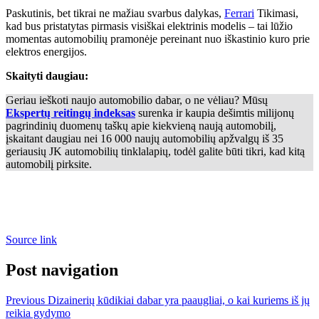
Paskutinis, bet tikrai ne mažiau svarbus dalykas,
Ferrari
Tikimasi,
kad bus pristatytas pirmasis visiškai elektrinis modelis – tai lūžio
momentas automobilių pramonėje pereinant nuo iškastinio kuro prie
elektros energijos.
Skaityti daugiau:
Geriau ieškoti naujo automobilio dabar, o ne vėliau? Mūsų
Ekspertų reitingų indeksas
surenka ir kaupia dešimtis milijonų
pagrindinių duomenų taškų apie kiekvieną naują automobilį,
įskaitant daugiau nei 16 000 naujų automobilių apžvalgų iš 35
geriausių JK automobilių tinklalapių, todėl galite būti tikri, kad kitą
automobilį pirksite.
Source link
Post navigation
Previous
Dizainerių kūdikiai dabar yra paaugliai, o kai kuriems iš jų
reikia gydymo