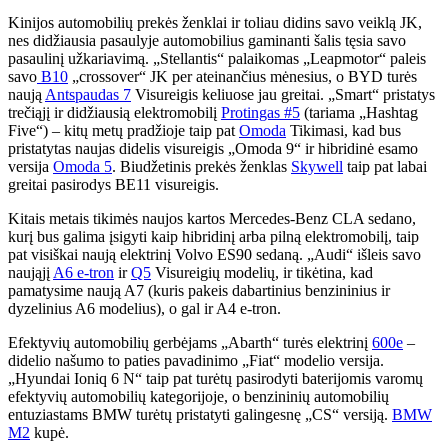
Kinijos automobilių prekės ženklai ir toliau didins savo veiklą JK,
nes didžiausia pasaulyje automobilius gaminanti šalis tęsia savo
pasaulinį užkariavimą. „Stellantis“ palaikomas „Leapmotor“ paleis
savo
B10
„crossover“ JK per ateinančius mėnesius, o BYD turės
naują
Antspaudas 7
Visureigis keliuose jau greitai. „Smart“ pristatys
trečiąjį ir didžiausią elektromobilį
Protingas #5
(tariama „Hashtag
Five“) – kitų metų pradžioje taip pat
Omoda
Tikimasi, kad bus
pristatytas naujas didelis visureigis „Omoda 9“ ir hibridinė esamo
versija
Omoda 5
. Biudžetinis prekės ženklas
Skywell
taip pat labai
greitai pasirodys BE11 visureigis.
Kitais metais tikimės naujos kartos Mercedes-Benz CLA sedano,
kurį bus galima įsigyti kaip hibridinį arba pilną elektromobilį, taip
pat visiškai naują elektrinį Volvo ES90 sedaną. „Audi“ išleis savo
naująjį
A6 e-tron
ir
Q5
Visureigių modelių, ir tikėtina, kad
pamatysime naują A7 (kuris pakeis dabartinius benzininius ir
dyzelinius A6 modelius), o gal ir A4 e-tron.
Efektyvių automobilių gerbėjams „Abarth“ turės elektrinį
600e
–
didelio našumo to paties pavadinimo „Fiat“ modelio versija.
„Hyundai Ioniq 6 N“ taip pat turėtų pasirodyti baterijomis varomų
efektyvių automobilių kategorijoje, o benzininių automobilių
entuziastams BMW turėtų pristatyti galingesnę „CS“ versiją.
BMW
M2
kupė.