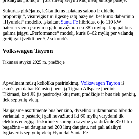
pristatytas „Ioniq 9“ į JK turėtų atvykti kitų metų antroje pusėje.
Sukurtas pirkėjams, ieškantiems „plataus salono ir didelių
proporcijų“, visureigis turi ilgesnę ratų bazę nei bet kurio dabartinio
„Hyundai“ modelio, įskaitant
Santa Fė
hibridas, o jo 110 kW
baterija vienu įkrovimu gali nuvažiuoti iki 385 mylių. Taip pat bus
galima įsigyti „Performance“ modelį, kuris 0–62 mylių per valandą
greitį gali įveikti per 5,2 sekundės.
Volkswagen Tayron
Tikimasi atvykti 2025 m. pradžioje
Apvalinant mūsų keliolika pasirinkimų,
Volkswagen Tayron
iš
esmės yra dabar išėjusio į pensiją Tiguan Allspace įpėdinis.
Tikimasi, kad JK jis pasirodys kitų metų pradžioje ir bus tiek penkių,
tiek septynių vietų.
Naujajame asortimente bus benzino, dyzelino ir įkraunamo hibrido
variantai, o pastarieji gali nuvažiuoti iki 60 mylių varydami tik
elektros energiją. Išskirtinė visureigio savybė yra didžiulė 850 litrų
bagažinė – tai daugiau nei 200 litrų daugiau, nei gali atlaikyti
lygiavertis septynių vietų Hyundai Santa Fe.