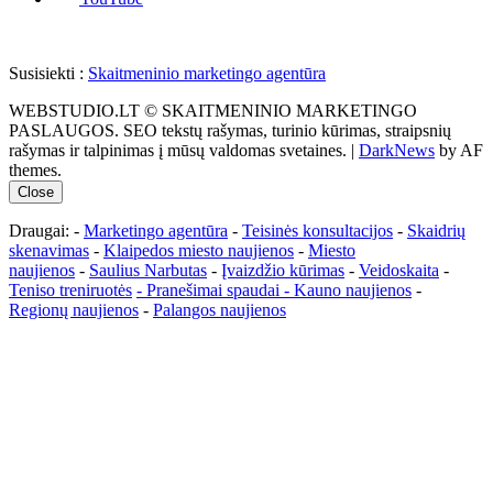
Susisiekti :
Skaitmeninio marketingo agentūra
WEBSTUDIO.LT © SKAITMENINIO MARKETINGO
PASLAUGOS. SEO tekstų rašymas, turinio kūrimas, straipsnių
rašymas ir talpinimas į mūsų valdomas svetaines.
|
DarkNews
by AF
themes.
Close
Draugai: -
Marketingo agentūra
-
Teisinės konsultacijos
-
Skaidrių
skenavimas
-
Klaipedos miesto naujienos
-
Miesto
naujienos
-
Saulius Narbutas
-
Įvaizdžio kūrimas
-
Veidoskaita
-
Teniso treniruotės
- Pranešimai spaudai -
Kauno naujienos
-
Regionų naujienos
-
Palangos naujienos