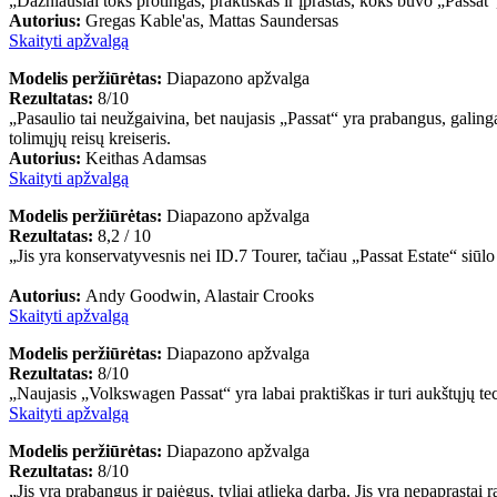
„Dažniausiai toks protingas, praktiškas ir įprastas, koks buvo „Passat
Autorius:
Gregas Kable'as, Mattas Saundersas
Skaityti apžvalgą
Modelis peržiūrėtas:
Diapazono apžvalga
Rezultatas:
8/10
„Pasaulio tai neužgaivina, bet naujasis „Passat“ yra prabangus, galingas
tolimųjų reisų kreiseris.
Autorius:
Keithas Adamsas
Skaityti apžvalgą
Modelis peržiūrėtas:
Diapazono apžvalga
Rezultatas:
8,2 / 10
„Jis yra konservatyvesnis nei ID.7 Tourer, tačiau „Passat Estate“ siūl
Autorius:
Andy Goodwin, Alastair Crooks
Skaityti apžvalgą
Modelis peržiūrėtas:
Diapazono apžvalga
Rezultatas:
8/10
„Naujasis „Volkswagen Passat“ yra labai praktiškas ir turi aukštųjų tec
Skaityti apžvalgą
Modelis peržiūrėtas:
Diapazono apžvalga
Rezultatas:
8/10
„Jis yra prabangus ir pajėgus, tyliai atlieka darbą. Jis yra nepaprastai r