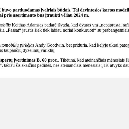
 buvo parduodamas įvairiais būdais. Tai devintosios kartos modelis
i prie asortimento bus įtraukti vėliau 2024 m.
obilis
Keithas Adamsas padarė išvadą, kad dvaras yra „nepaprastai rafin
žia „Passat“ jaustis šiek tiek labiau noriai konkuruoti“ su prabangesni
utomobilių pirkėjas
Andy Goodwin, bet priduria, kad kelyje tikrai patog
s taupančių dyzelinių variklių.
pertų įvertinimas B, 68 proc.
. Tikėtina, kad ateinančiais mėnesiais 
, tačiau šis skaičius padidės, nes ateinančiais mėnesiais į JK atvyks d