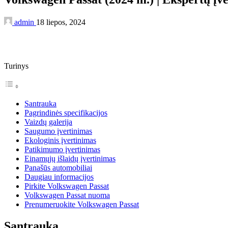
admin
18 liepos, 2024
Turinys
Santrauka
Pagrindinės specifikacijos
Vaizdų galerija
Saugumo įvertinimas
Ekologinis įvertinimas
Patikimumo įvertinimas
Einamųjų išlaidų įvertinimas
Panašūs automobiliai
Daugiau informacijos
Pirkite Volkswagen Passat
Volkswagen Passat nuoma
Prenumeruokite Volkswagen Passat
Santrauka