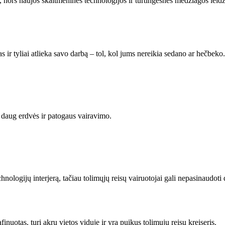
“, nors naujos skaitmeninės technologijos ir turtingesnės medžiagos leid
 ir tyliai atlieka savo darbą – tol, kol jums nereikia sedano ar hečbeko. 
o daug erdvės ir patogaus vairavimo.
hnologijų interjerą, tačiau tolimųjų reisų vairuotojai gali nepasinaudoti 
afinuotas, turi akrų vietos viduje ir yra puikus tolimųjų reisų kreiseris.