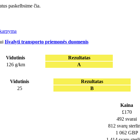
tus paskelbsime čia.
tui
Išvalyti transporto priemonės duomenis
Vidutinis
Rezultatas
126 g/km
A
Vidutinis
Rezultatas
25
B
Kaina
£170
492 svarai
812 svarų sterli
1 062 GBP
1 414 svarų sterl