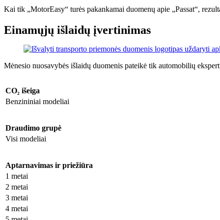
Kai tik „MotorEasy“ turės pakankamai duomenų apie „Passat“, rezulta
Einamųjų išlaidų įvertinimas
Mėnesio nuosavybės išlaidų duomenis pateikė tik automobilių eksper
CO₂ išeiga
Benzininiai modeliai
Draudimo grupė
Visi modeliai
Aptarnavimas ir priežiūra
1 metai
2 metai
3 metai
4 metai
5 metai