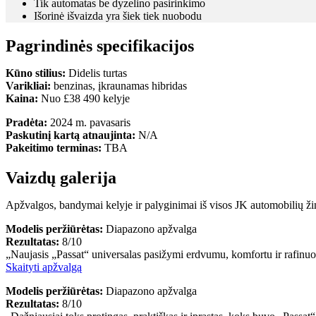
Tik automatas be dyzelino pasirinkimo
Išorinė išvaizda yra šiek tiek nuobodu
Pagrindinės specifikacijos
Kūno stilius:
Didelis turtas
Varikliai:
benzinas, įkraunamas hibridas
Kaina:
Nuo £38 490 kelyje
Pradėta:
2024 m. pavasaris
Paskutinį kartą atnaujinta:
N/A
Pakeitimo terminas:
TBA
Vaizdų galerija
Apžvalgos, bandymai kelyje ir palyginimai iš visos JK automobilių žini
Modelis peržiūrėtas:
Diapazono apžvalga
Rezultatas:
8/10
„Naujasis „Passat“ universalas pasižymi erdvumu, komfortu ir rafinuotum
Skaityti apžvalgą
Modelis peržiūrėtas:
Diapazono apžvalga
Rezultatas:
8/10