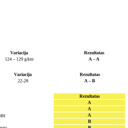
Variacija
Rezultatas
124 – 129 g/km
A – A
Variacija
Rezultatas
22-28
A – B
Rezultatas
A
A
ngų
A
B
ingų
B