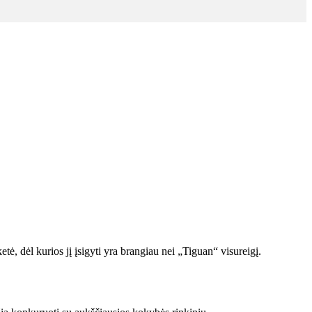
ė, dėl kurios jį įsigyti yra brangiau nei „Tiguan“ visureigį.