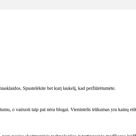
asklaidos. Spustelėkite bet kurį laukelį, kad peržiūrėtumėte.
u, o vairuoti taip pat nėra blogai. Vienintelis trūkumas yra kainų etiket