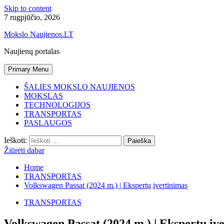
Skip to content
7 rugpjūčio, 2026
Mokslo Naujienos.LT
Naujienų portalas
Primary Menu
ŠALIES MOKSLO NAUJIENOS
MOKSLAS
TECHNOLOGIJOS
TRANSPORTAS
PASLAUGOS
Ieškoti:
Žiūrėti dabar
Home
TRANSPORTAS
Volkswagen Passat (2024 m.) | Ekspertų įvertinimas
TRANSPORTAS
Volkswagen Passat (2024 m.) | Ekspertų įv