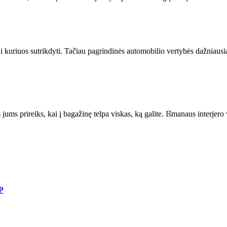
i kuriuos sutrikdyti. Tačiau pagrindinės automobilio vertybės dažniausia
jums prireiks, kai į bagažinę telpa viskas, ką galite. Išmanaus interjero v
P