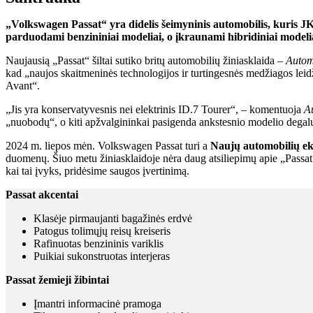
„Volkswagen Passat“ yra didelis šeimyninis automobilis, kuris JK
parduodami benzininiai modeliai, o įkraunami hibridiniai modelia
Naujausią „Passat“ šiltai sutiko britų automobilių žiniasklaida –
Autom
kad „naujos skaitmeninės technologijos ir turtingesnės medžiagos leid
Avant“.
„Jis yra konservatyvesnis nei elektrinis ID.7 Tourer“, – komentuoja
A
„nuobodų“, o kiti apžvalgininkai pasigenda ankstesnio modelio degalu
2024 m. liepos mėn. Volkswagen Passat turi a
Naujų automobilių eks
duomenų. Šiuo metu žiniasklaidoje nėra daug atsiliepimų apie „Passat“
kai tai įvyks, pridėsime saugos įvertinimą.
Passat akcentai
Klasėje pirmaujanti bagažinės erdvė
Patogus tolimųjų reisų kreiseris
Rafinuotas benzininis variklis
Puikiai sukonstruotas interjeras
Passat žemieji žibintai
Įmantri informacinė pramoga