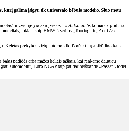
, kurį galima įsigyti tik universalo kėbulo modelio. Šiuo metu
uotas“ ir „viduje yra akrų vietos“, o
Automobilis
komanda priduria,
ais modeliais, tokiais kaip BMW 5 serijos „Touring“ ir „Audi A6
u. Keletas prekybos vietų automobilio išorės stilių apibūdino kaip
šis balas padidės arba mažės keliais taškais, kai renkame daugiau
augiau automobilių. Euro NCAP taip pat dar neišbandė „Passat“, todėl