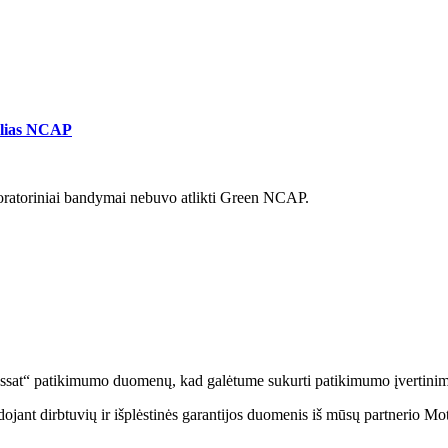
lias NCAP
oratoriniai bandymai nebuvo atlikti Green NCAP.
ssat“ patikimumo duomenų, kad galėtume sukurti patikimumo įvertinim
nt dirbtuvių ir išplėstinės garantijos duomenis iš mūsų partnerio Moto