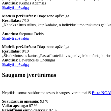
Autorius:
Keithas Adamsas
Skaityti apžvalgą
Modelis peržiūrėtas:
Diapazono apžvalga
Rezultatas:
7/10
„Ne toks aštrus stilius, kaip kadaise, o individualumo trūkumas gali ka
Autorius:
Steponas Dobis
Skaityti apžvalgą
Modelis peržiūrėtas:
Diapazono apžvalga
Rezultatas:
8/10
„Šis devintosios kartos „Passat“ suteikia visą erdvę ir komfortą, kurios 
Autorius:
Lawrence'as Cheungas
Skaityti apžvalgą
Saugumo įvertinimas
Nepriklausomas susidūrimo testas ir saugos įvertinimai iš
Euro NCA
Suaugusiųjų apsauga:
93 %
Vaiko apsauga:
87 %
Pažeidžiami eismo dalyviai:
82 %