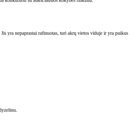
žia konkuruoti su aukščiausios kokybės rinkiniu.
Jis yra nepaprastai rafinuotas, turi akrų vietos viduje ir yra puikus
dyzelinu.