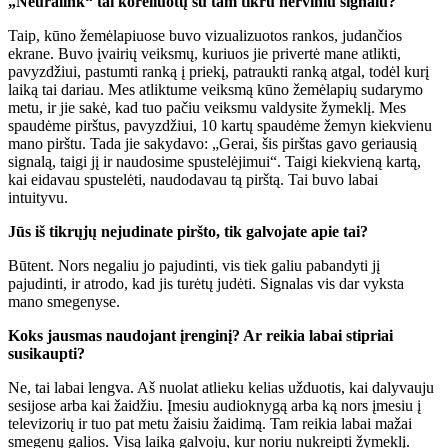
„Neuralink“ tai koreliuotų su tam tikru nerviniu signalu?
Taip, kūno žemėlapiuose buvo vizualizuotos rankos, judančios
ekrane. Buvo įvairių veiksmų, kuriuos jie privertė mane atlikti,
pavyzdžiui, pastumti ranką į priekį, patraukti ranką atgal, todėl kurį
laiką tai dariau. Mes atliktume veiksmą kūno žemėlapių sudarymo
metu, ir jie sakė, kad tuo pačiu veiksmu valdysite žymeklį. Mes
spaudėme pirštus, pavyzdžiui, 10 kartų spaudėme žemyn kiekvienu
mano pirštu. Tada jie sakydavo: „Gerai, šis pirštas gavo geriausią
signalą, taigi jį ir naudosime spustelėjimui“. Taigi kiekvieną kartą,
kai eidavau spustelėti, naudodavau tą pirštą. Tai buvo labai
intuityvu.
Jūs iš tikrųjų nejudinate piršto, tik galvojate apie tai?
Būtent. Nors negaliu jo pajudinti, vis tiek galiu pabandyti jį
pajudinti, ir atrodo, kad jis turėtų judėti. Signalas vis dar vyksta
mano smegenyse.
Koks jausmas naudojant įrenginį? Ar reikia labai stipriai
susikaupti?
Ne, tai labai lengva. Aš nuolat atlieku kelias užduotis, kai dalyvauju
sesijose arba kai žaidžiu. Įmesiu audioknygą arba ką nors įmesiu į
televizorių ir tuo pat metu žaisiu žaidimą. Tam reikia labai mažai
smegenų galios. Visą laiką galvoju, kur noriu nukreipti žymeklį.