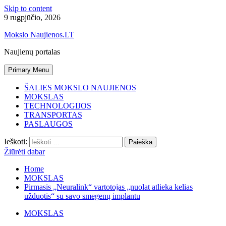
Skip to content
9 rugpjūčio, 2026
Mokslo Naujienos.LT
Naujienų portalas
Primary Menu
ŠALIES MOKSLO NAUJIENOS
MOKSLAS
TECHNOLOGIJOS
TRANSPORTAS
PASLAUGOS
Ieškoti:
Žiūrėti dabar
Home
MOKSLAS
Pirmasis „Neuralink“ vartotojas „nuolat atlieka kelias
užduotis“ su savo smegenų implantu
MOKSLAS