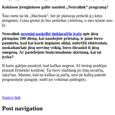
Kokiuose įrenginiuose galite naudoti „Neuralink“ programą?
Šiuo metu tai tik „Macbook“, bet jie planuoja perkelti jį į kitus
įrenginius. Gana greitai jis bus perkeltas į telefoną, o mes tęsime nuo
jo.
Neuralink
neseniai paskelbė tinklaraščio įrašą
apie jūsų
pirmąsias 100 dienų, kai naudojote prietaisą, ir jame buvo
paminėta, kad kai kurie implanto siūlai, nubrėžti elektrodais,
nuskaitančiais jūsų nervinę veiklą, buvo ištraukti iš jūsų
smegenų. Ar pastebėjote funkcionalumo skirtumą, kai tai
įvyko?
Iš karto galėjau pasakyti, kad kažkas negerai. Aš tiesiog pradėjau
prarasti žymeklio kontrolę. Tai buvo maždaug po trijų savaičių,
sakyčiau. Maniau, kad tai kažkas jų pačių, tarsi jie kažką pakeitė
programinėje įrangoje, todėl jos veikimas pablogėjo.
Source link
Post navigation