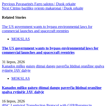
Previous
Pavasarinės Farro salotos | Duok orkaitę
Next
Citrinų bazilikų sviesto makaronai | Duok orkaitę
Related Stories
The US government wants to bypass environmental laws for
commercial launches and spacecraft reentries
MOKSLAS
The US government wants to bypass environmental laws for
commercial launches and spacecraft reentries
31 liepos, 2026
Kanados miškų gaisrų dūmai dangų paverčia liūdnai oranžine spalva
rytinėje JAV dalyje
MOKSLAS
Kanados miškų gaisrų dūmai dangų paverčia liūdnai oranžine
spalva rytinėje JAV dalyje
16 liepos, 2026
iPSC Lentiviral Transduction Protocol with GFP/Puromycin