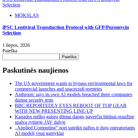
Selection
MOKSLAS
iPSC Lentiviral Transduction Protocol with GFP/Puromycin
Selection
1 liepos, 2026
Paieška
Paieška
Paskutinės naujienos
The US government wants to bypass environmental laws for
commercial launches and spacecraft reentries
Anthropic says its own AI models breached three companies
during security tests
BBC REPORTEDLY EYES REBOOT OF TOP GEAR
WITH NEW PRESENTING LINE-UP
Kanados miškų gaisrų dūmai dangų paverčia liūdnai oranžine
spalva rytinėje JAV dalyje
„Applied Computing“ nori suteikti naftos ir dujų operatoriams
AI modelį visai gamyklai