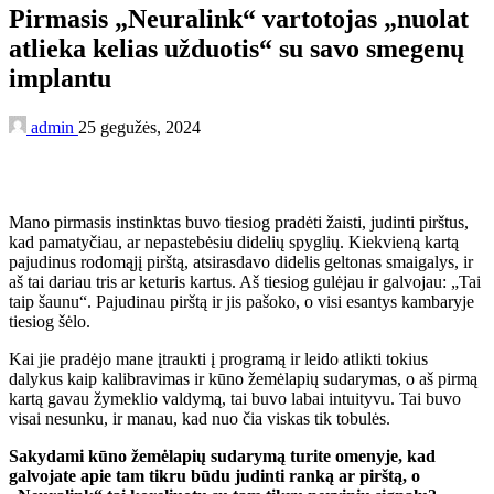
Pirmasis „Neuralink“ vartotojas „nuolat
atlieka kelias užduotis“ su savo smegenų
implantu
admin
25 gegužės, 2024
Mano pirmasis instinktas buvo tiesiog pradėti žaisti, judinti pirštus,
kad pamatyčiau, ar nepastebėsiu didelių spyglių. Kiekvieną kartą
pajudinus rodomąjį pirštą, atsirasdavo didelis geltonas smaigalys, ir
aš tai dariau tris ar keturis kartus. Aš tiesiog gulėjau ir galvojau: „Tai
taip šaunu“. Pajudinau pirštą ir jis pašoko, o visi esantys kambaryje
tiesiog šėlo.
Kai jie pradėjo mane įtraukti į programą ir leido atlikti tokius
dalykus kaip kalibravimas ir kūno žemėlapių sudarymas, o aš pirmą
kartą gavau žymeklio valdymą, tai buvo labai intuityvu. Tai buvo
visai nesunku, ir manau, kad nuo čia viskas tik tobulės.
Sakydami kūno žemėlapių sudarymą turite omenyje, kad
galvojate apie tam tikru būdu judinti ranką ar pirštą, o