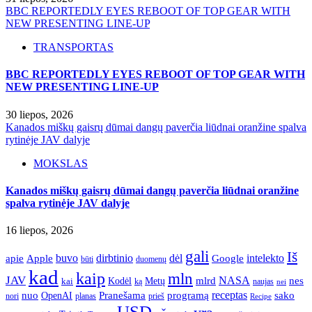
BBC REPORTEDLY EYES REBOOT OF TOP GEAR WITH
NEW PRESENTING LINE-UP
TRANSPORTAS
BBC REPORTEDLY EYES REBOOT OF TOP GEAR WITH
NEW PRESENTING LINE-UP
30 liepos, 2026
Kanados miškų gaisrų dūmai dangų paverčia liūdnai oranžine spalva
rytinėje JAV dalyje
MOKSLAS
Kanados miškų gaisrų dūmai dangų paverčia liūdnai oranžine
spalva rytinėje JAV dalyje
16 liepos, 2026
gali
Iš
apie
buvo
dirbtinio
dėl
intelekto
Apple
Google
būti
duomenų
kad
kaip
mln
JAV
NASA
nes
mlrd
kai
Kodėl
Metų
ką
naujas
nei
Pranešama
programą
receptas
sako
nuo
OpenAI
nori
prieš
planas
Recipe
USD