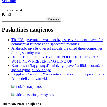
Selection
1 liepos, 2026
Paieška
Paieška
Paskutinės naujienos
The US government wants to bypass environmental laws for
commercial launches and spacecraft reentries
Anthropic says its own AI models breached three companies
during security tests
BBC REPORTEDLY EYES REBOOT OF TOP GEAR
WITH NEW PRESENTING LINE-UP
Kanados miškų gaisrų dūmai dangų paverčia liūdnai oranžine
spalva rytinėje JAV dalyje
„Applied Computing“ nori suteikti naftos ir dujų operatoriams
AI modelį visai gamyklai
Jūs praleidote naujienas