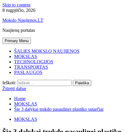
Skip to content
8 rugpjūčio, 2026
Mokslo Naujienos.LT
Naujienų portalas
Primary Menu
ŠALIES MOKSLO NAUJIENOS
MOKSLAS
TECHNOLOGIJOS
TRANSPORTAS
PASLAUGOS
Ieškoti:
Žiūrėti dabar
Home
MOKSLAS
Šie 3 dalykai trukdo pasaulinei plastiko sutarčiai
MOKSLAS
Šie 3 dalykai trukdo pasaulinei plastiko