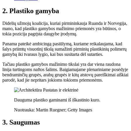
2. Plastiko gamyba
Didelių užmojų koalicija, kuriai pirmininkauja Ruanda ir Norvegija,
mano, kad plastiko gamybos mažinimo priemonės yra būtinos, o
tokia pozicija pagrįsta daugybe įrodymų.
Panama pateikė ambicingą pasiūlymą, kuriame reikalaujama, kad
šalys priimtų visuotinį tikslą sumažinti pirminių plastikinių polimerų
gamybą iki tvaraus lygio, kai bus susitarta dėl sutarties.
Tačiau plastiko gamybos mažinimo tikslai yra dar viena raudona
linija turtingoms naftos šalims. Baigiamajame plenariniame posėdyje
bendraminčių grupės, arabų grupės ir kitų atstovų pareiškimai aiškiai
parodė, kad jie nepritars jokioms tokioms priemonėms.
Dauguma plastiko gaminami iš iškastinio kuro.
Nuotrauka: Martin Ruegner; Getty Images
3. Saugumas