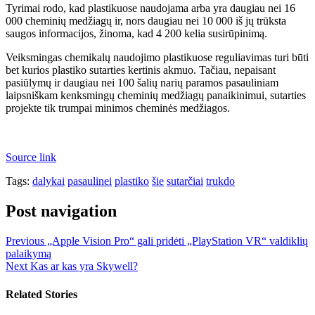
Tyrimai rodo, kad plastikuose naudojama arba yra daugiau nei 16
000 cheminių medžiagų ir, nors daugiau nei 10 000 iš jų trūksta
saugos informacijos, žinoma, kad 4 200 kelia susirūpinimą.
Veiksmingas chemikalų naudojimo plastikuose reguliavimas turi būti
bet kurios plastiko sutarties kertinis akmuo. Tačiau, nepaisant
pasiūlymų ir daugiau nei 100 šalių narių paramos pasauliniam
laipsniškam kenksmingų cheminių medžiagų panaikinimui, sutarties
projekte tik trumpai minimos cheminės medžiagos.
Source link
Tags:
dalykai
pasaulinei
plastiko
šie
sutarčiai
trukdo
Post navigation
Previous
„Apple Vision Pro“ gali pridėti „PlayStation VR“ valdiklių
palaikymą
Next
Kas ar kas yra Skywell?
Related Stories