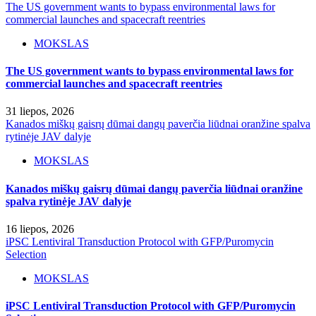
The US government wants to bypass environmental laws for
commercial launches and spacecraft reentries
MOKSLAS
The US government wants to bypass environmental laws for
commercial launches and spacecraft reentries
31 liepos, 2026
Kanados miškų gaisrų dūmai dangų paverčia liūdnai oranžine spalva
rytinėje JAV dalyje
MOKSLAS
Kanados miškų gaisrų dūmai dangų paverčia liūdnai oranžine
spalva rytinėje JAV dalyje
16 liepos, 2026
iPSC Lentiviral Transduction Protocol with GFP/Puromycin
Selection
MOKSLAS
iPSC Lentiviral Transduction Protocol with GFP/Puromycin