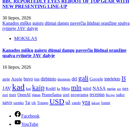
BBC REPORTEDLY EYES REBOOT OF TOP GEAR WITH
NEW PRESENTING LINE-UP
30 liepos, 2026
Kanados miškų gaisrų dūmai dangų paverčia liūdnai oranžine spalva
rytinėje JAV dalyje
MOKSLAS
Kanados miškų gaisrų dūmai dangų paverčia liūdnai oranžine
spalva rytinėje JAV dalyje
16 liepos, 2026
gali
Iš
apie
buvo
dirbtinio
dėl
intelekto
Apple
Google
būti
duomenų
kad
kaip
mln
JAV
NASA
nes
mlrd
kai
Kodėl
Metų
ką
naujas
nei
Pranešama
programą
receptas
sako
nuo
OpenAI
nori
prieš
planas
Recipe
USD
yra
savo
už
Tai
tik
surinko
Trumpo
vaizdo
šoninė
šakutė
Facebook
YouTube