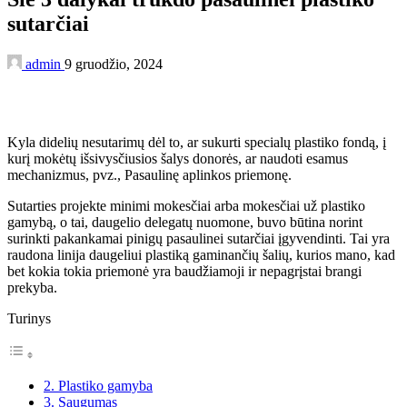
sutarčiai
admin
9 gruodžio, 2024
Kyla didelių nesutarimų dėl to, ar sukurti specialų plastiko fondą, į
kurį mokėtų išsivysčiusios šalys donorės, ar naudoti esamus
mechanizmus, pvz., Pasaulinę aplinkos priemonę.
Sutarties projekte minimi mokesčiai arba mokesčiai už plastiko
gamybą, o tai, daugelio delegatų nuomone, buvo būtina norint
surinkti pakankamai pinigų pasaulinei sutarčiai įgyvendinti. Tai yra
raudona linija daugeliui plastiką gaminančių šalių, kurios mano, kad
bet kokia tokia priemonė yra baudžiamoji ir nepagrįstai brangi
prekyba.
Turinys
2. Plastiko gamyba
3. Saugumas