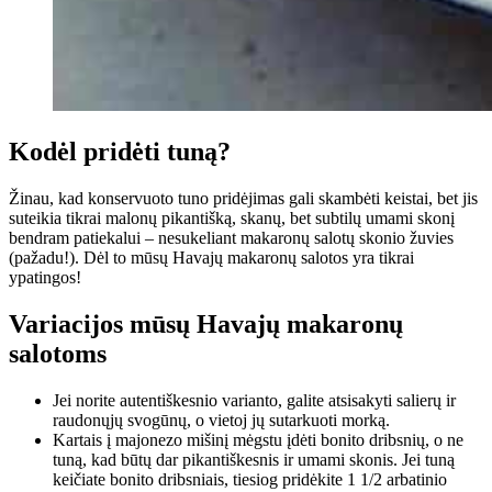
Kodėl pridėti tuną?
Žinau, kad konservuoto tuno pridėjimas gali skambėti keistai, bet jis
suteikia tikrai malonų pikantišką, skanų, bet subtilų umami skonį
bendram patiekalui – nesukeliant makaronų salotų skonio žuvies
(pažadu!). Dėl to mūsų Havajų makaronų salotos yra tikrai
ypatingos!
Variacijos mūsų Havajų makaronų
salotoms
Jei norite autentiškesnio varianto, galite atsisakyti salierų ir
raudonųjų svogūnų, o vietoj jų sutarkuoti morką.
Kartais į majonezo mišinį mėgstu įdėti bonito dribsnių, o ne
tuną, kad būtų dar pikantiškesnis ir umami skonis. Jei tuną
keičiate bonito dribsniais, tiesiog pridėkite 1 1/2 arbatinio