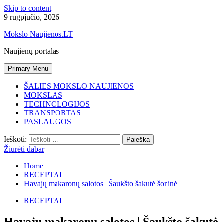
Skip to content
9 rugpjūčio, 2026
Mokslo Naujienos.LT
Naujienų portalas
Primary Menu
ŠALIES MOKSLO NAUJIENOS
MOKSLAS
TECHNOLOGIJOS
TRANSPORTAS
PASLAUGOS
Ieškoti:
Žiūrėti dabar
Home
RECEPTAI
Havajų makaronų salotos | Šaukšto šakutė šoninė
RECEPTAI
Havajų makaronų salotos | Šaukšto šakutė