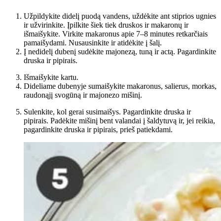
Užpildykite didelį puodą vandens, uždėkite ant stiprios ugnies
ir užvirinkite. Įpilkite šiek tiek druskos ir makaronų ir
išmaišykite. Virkite makaronus apie 7–8 minutes retkarčiais
pamaišydami. Nusausinkite ir atidėkite į šalį.
Į nedidelį dubenį sudėkite majonezą, tuną ir actą. Pagardinkite
druska ir pipirais.
Išmaišykite kartu.
Dideliame dubenyje sumaišykite makaronus, salierus, morkas,
raudonąjį svogūną ir majonezo mišinį.
Sulenkite, kol gerai susimaišys. Pagardinkite druska ir
pipirais. Padėkite mišinį bent valandai į šaldytuvą ir, jei reikia,
pagardinkite druska ir pipirais, prieš patiekdami.