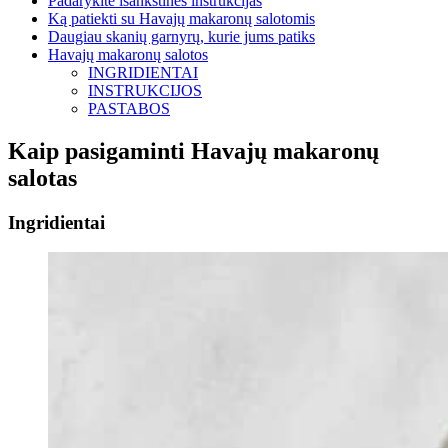
Padarykite išankstines instrukcijas
Ką patiekti su Havajų makaronų salotomis
Daugiau skanių garnyrų, kurie jums patiks
Havajų makaronų salotos
INGRIDIENTAI
INSTRUKCIJOS
PASTABOS
Kaip pasigaminti Havajų makaronų
salotas
Ingridientai