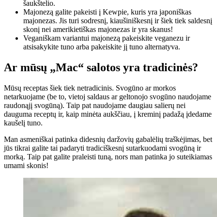
šaukštelio.
Majonezą galite pakeisti į Kewpie, kuris yra japoniškas
majonezas. Jis turi sodresnį, kiaušiniškesnį ir šiek tiek saldesnį
skonį nei amerikietiškas majonezas ir yra skanus!
Veganiškam variantui majonezą pakeiskite veganezu ir
atsisakykite tuno arba pakeiskite jį tuno alternatyva.
Ar mūsų „Mac“ salotos yra tradicinės?
Mūsų receptas šiek tiek netradicinis. Svogūno ar morkos
netarkuojame (be to, vietoj saldaus ar geltonojo svogūno naudojame
raudonąjį svogūną). Taip pat naudojame daugiau salierų nei
dauguma receptų ir, kaip minėta aukščiau, į kreminį padažą įdedame
kaušelį tuno.
Man asmeniškai patinka didesnių daržovių gabalėlių traškėjimas, bet
jūs tikrai galite tai padaryti tradiciškesnį sutarkuodami svogūną ir
morką. Taip pat galite praleisti tuną, nors man patinka jo suteikiamas
umami skonis!