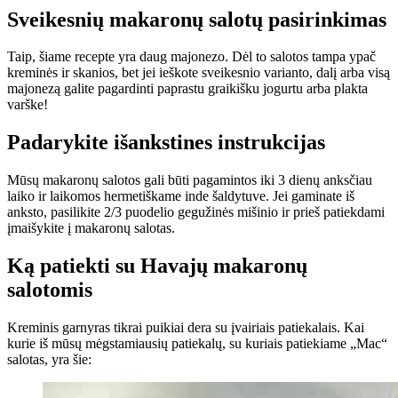
Sveikesnių makaronų salotų pasirinkimas
Taip, šiame recepte yra daug majonezo. Dėl to salotos tampa ypač
kreminės ir skanios, bet jei ieškote sveikesnio varianto, dalį arba visą
majonezą galite pagardinti paprastu graikišku jogurtu arba plakta
varške!
Padarykite išankstines instrukcijas
Mūsų makaronų salotos gali būti pagamintos iki 3 dienų anksčiau
laiko ir laikomos hermetiškame inde šaldytuve. Jei gaminate iš
anksto, pasilikite 2/3 puodelio gegužinės mišinio ir prieš patiekdami
įmaišykite į makaronų salotas.
Ką patiekti su Havajų makaronų
salotomis
Kreminis garnyras tikrai puikiai dera su įvairiais patiekalais. Kai
kurie iš mūsų mėgstamiausių patiekalų, su kuriais patiekiame „Mac“
salotas, yra šie: