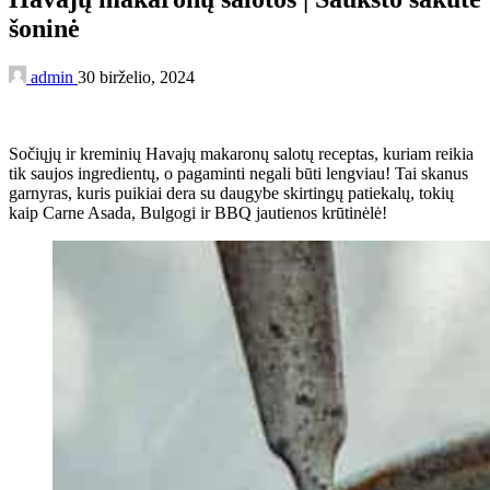
šoninė
admin
30 birželio, 2024
Sočiųjų ir kreminių Havajų makaronų salotų receptas, kuriam reikia
tik saujos ingredientų, o pagaminti negali būti lengviau! Tai skanus
garnyras, kuris puikiai dera su daugybe skirtingų patiekalų, tokių
kaip Carne Asada, Bulgogi ir BBQ jautienos krūtinėlė!