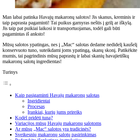
Man labai patinka Havajų makaronų salotos! Jis skanus, kreminis ir
taip paprasta pagaminti! Tai puikus garnyras neštis į grilį ar iškylą.
Jis taip pat puikiai laikosi ir transportuojamas, todėl gali būti
pagamintas iš anksto!
Mūsų salotos ypatingas, nes į „Mac“ salotas dedame nedidelį kaušelį
konservuoto tuno, suteikdami joms ypatingą, skanų skonį. Patikėkite
mumis, tai pagrindinis mūsų paprastų ir labai skanių havajietiškų
makaronų salotų ingredientas!
Turinys
Kaip pasigaminti Havajų makaronų salotas
Ingridientai
Procesas
Įrankiai, kurių jums prireiks
Kodėl pridėti tuną?
Variacijos mūsų Havajų makaronų salotoms
Ar mūsų „Mac“ salotos yra tradicinės?
Sveikesnių makaronų salotų pasirinkimas