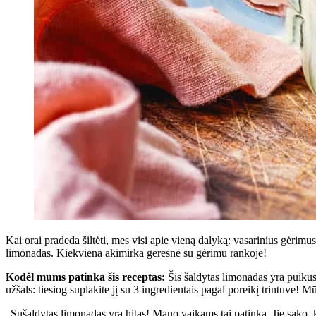
Kai orai pradeda šiltėti, mes visi apie vieną dalyką: vasarinius gėrim
limonadas. Kiekviena akimirka geresnė su gėrimu rankoje!
Kodėl mums patinka šis receptas:
Šis šaldytas limonadas yra puikus 
užšals: tiesiog suplakite jį su 3 ingredientais pagal poreikį trintuve! 
„Sušaldytas limonadas yra hitas! Mano vaikams tai patinka. Jie sako, ka