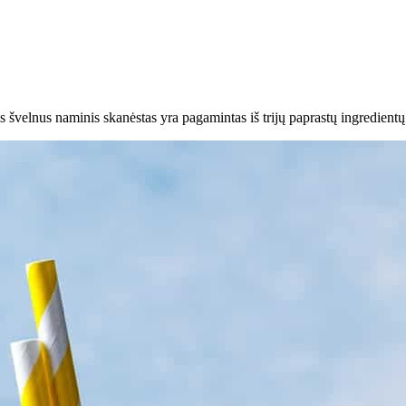
s švelnus naminis skanėstas yra pagamintas iš trijų paprastų ingredientų i