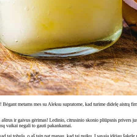
us! Bėgant metams mes su Aleksu supratome, kad turime didelę aistrą firmi
aštrus ir gaivus gėrimas! Ledinio, citrusinio skonio pliūpsnis privers jus
Mūsų vaikai negali to gauti pakankamai.
d tai tobula, o aš taip pat manau, kad tai puiku. Į savąją įdėjau šakelę 