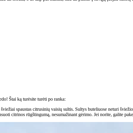
edo! Štai ką turėsite turėti po ranka:
šviežiai spaustas citrusinių vaisių sultis. Sultys buteliuose neturi šviež
uoti citrinos rūgštingumą, nesumažinant gėrimo. Jei norite, galite pakei