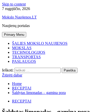
Skip to content
7 rugpjūčio, 2026
Mokslo Naujienos.LT
Naujienų portalas
Primary Menu
ŠALIES MOKSLO NAUJIENOS
MOKSLAS
TECHNOLOGIJOS
TRANSPORTAS
PASLAUGOS
Ieškoti:
Žiūrėti dabar
Home
RECEPTAI
Šaldytas limonadas – gamina pora
RECEPTAI
Šaldytas limonadas – gamina pora