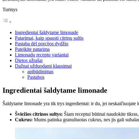
Turinys
Ingredientai šaldytame limonade
Patarimai, kaip spausti citrinų sultis
Pastaba dėl porcijos dydžio
Pateikite patarimą
Limonadų receptų variantai
Dietos užrašai
Dažnai užduodami klausimai
apibūdinimas
Pastabos
Ingredientai šaldytame limonade
Šaldytame limonade yra tik trys ingredientai: ir du, jei neskaičiuojate l
Šviežios citrinos sultys:
Šiam receptui būtinai naudokite tikras, 
Cukrus:
Mums patinka granuliuotas cukrus, nes jis gali subalans