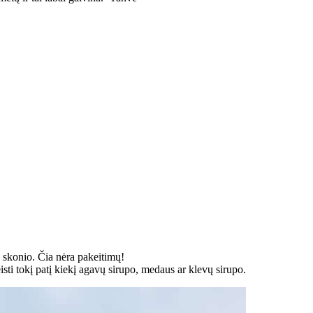
io skonio. Čia nėra pakeitimų!
sti tokį patį kiekį agavų sirupo, medaus ar klevų sirupo.