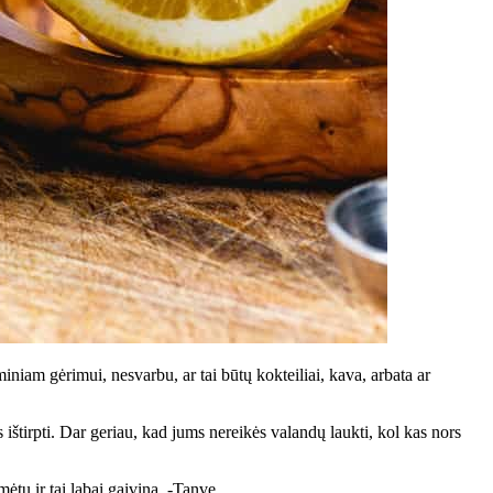
niam gėrimui, nesvarbu, ar tai būtų kokteiliai, kava, arbata ar
 ištirpti. Dar geriau, kad jums nereikės valandų laukti, kol kas nors
mėtų ir tai labai gaivina. -Tanve