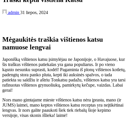
admin
31 liepos, 2024
Mėgaukitės traškia vištienos katsu
namuose lengvai
Japonišką vištienos katsu įsimylėjau ne Japonijoje, o Havajuose, kur
šis traškus vištienos patiekalas yra gana populiarus. Ir po vieno
kąsnio nesunku suprasti, kodėl! Pagaminta iš plonų vištienos kotletų,
padengtų stora panko pluta, kepti iki auksinės spalvos, o tada
patiekta su saldžiu ir aštriu Tonkatsu padažu, vištienos katsu yra tarsi
rafinuotas vištienos grynuoliukų, pamirkytų kečupe, vaizdas. Labai
gerai!
Nors mano gimtajame mieste vištienos katsu nėra įprasta, mano (ir
JUMS) laimei, mano keptos vištienos katsu receptas yra neįtikėtinai
lengvas. Ir nors galite paaukoti šiek tiek riebalų šioje kepimo
versijoje, visas skonis išlieka! laimė!