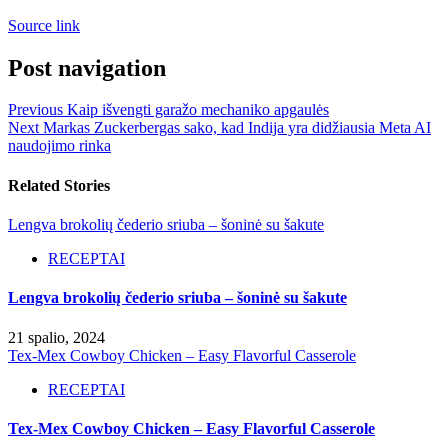
Source link
Post navigation
Previous
Kaip išvengti garažo mechaniko apgaulės
Next
Markas Zuckerbergas sako, kad Indija yra didžiausia Meta AI
naudojimo rinka
Related Stories
Lengva brokolių čederio sriuba – šoninė su šakute
RECEPTAI
Lengva brokolių čederio sriuba – šoninė su šakute
21 spalio, 2024
Tex-Mex Cowboy Chicken – Easy Flavorful Casserole
RECEPTAI
Tex-Mex Cowboy Chicken – Easy Flavorful Casserole