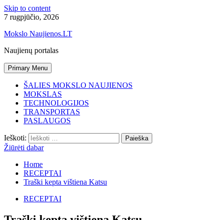
Skip to content
7 rugpjūčio, 2026
Mokslo Naujienos.LT
Naujienų portalas
Primary Menu
ŠALIES MOKSLO NAUJIENOS
MOKSLAS
TECHNOLOGIJOS
TRANSPORTAS
PASLAUGOS
Ieškoti:
Žiūrėti dabar
Home
RECEPTAI
Traški kepta vištiena Katsu
RECEPTAI
Traški kepta vištiena Katsu