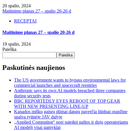
20 spalio, 2024
Maitinimo planas 27 – spalio 20-26 d
RECEPTAI
Maitinimo planas 27 – spalio 20-26 d
19 spalio, 2024
Paieška
Paieška
Paskutinės naujienos
The US government wants to bypass environmental laws for
commercial launches and spacecraft reentries
Anthropic says its own AI models breached three companies
during security tests
BBC REPORTEDLY EYES REBOOT OF TOP GEAR
WITH NEW PRESENTING LINE-UP
Kanados miškų gaisrų dūmai dangų paverčia liūdnai oranžine
spalva rytinėje JAV dalyje
„Applied Computing“ nori suteikti naftos ir dujų operatoriams
AI modelį visai gamyklai