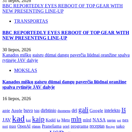
31 liepos, 2026
BBC REPORTEDLY EYES REBOOT OF TOP GEAR WITH
NEW PRESENTING LINE-UP
TRANSPORTAS
BBC REPORTEDLY EYES REBOOT OF TOP GEAR WITH
NEW PRESENTING LINE-UP
30 liepos, 2026
Kanados miškų gaisrų dūmai dangų paverčia liūdnai oranžine spalva
rytinėje JAV dalyje
MOKSLAS
Kanados miškų gaisrų dūmai dangų paverčia liūdnai oranžine
spalva rytinėje JAV dalyje
16 liepos, 2026
gali
Iš
apie
buvo
dirbtinio
dėl
intelekto
Apple
Google
būti
duomenų
kad
kaip
mln
JAV
NASA
nes
mlrd
kai
Kodėl
Metų
ką
naujas
nei
Pranešama
programą
receptas
sako
nuo
OpenAI
nori
prieš
planas
Recipe