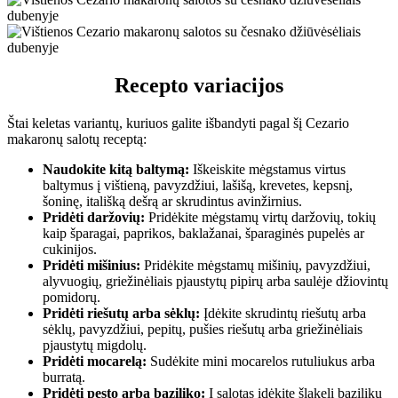
Recepto variacijos
Štai keletas variantų, kuriuos galite išbandyti pagal šį Cezario
makaronų salotų receptą:
Naudokite kitą baltymą:
Iškeiskite mėgstamus virtus
baltymus į vištieną, pavyzdžiui, lašišą, krevetes, kepsnį,
šoninę, itališką dešrą ar skrudintus avinžirnius.
Pridėti daržovių:
Pridėkite mėgstamų virtų daržovių, tokių
kaip šparagai, paprikos, baklažanai, šparaginės pupelės ar
cukinijos.
Pridėti mišinius:
Pridėkite mėgstamų mišinių, pavyzdžiui,
alyvuogių, griežinėliais pjaustytų pipirų arba saulėje džiovintų
pomidorų.
Pridėti riešutų arba sėklų:
Įdėkite skrudintų riešutų arba
sėklų, pavyzdžiui, pepitų, pušies riešutų arba griežinėliais
pjaustytų migdolų.
Pridėti mocarelą:
Sudėkite mini mocarelos rutuliukus arba
burratą.
Pridėti pesto arba baziliko:
Į salotas įdėkite šlakelį bazilikų