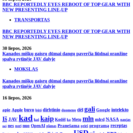
BBC REPORTEDLY EYES REBOOT OF TOP GEAR WITH
NEW PRESENTING LINE-UP
TRANSPORTAS
BBC REPORTEDLY EYES REBOOT OF TOP GEAR WITH
NEW PRESENTING LINE-UP
30 liepos, 2026
Kanados miškų gaisrų dūmai dangų paverčia liūdnai oranžine
spalva rytinėje JAV dalyje
MOKSLAS
Kanados miškų gaisrų dūmai dangų paverčia liūdnai oranžine
spalva rytinėje JAV dalyje
16 liepos, 2026
gali
apie
buvo
dirbtinio
dėl
intelekto
Apple
Google
būti
duomenų
kad
kaip
mln
Iš
JAV
NASA
mlrd
kai
Kodėl
Metų
ką
naujas
nes
Pranešama
programą
receptas
nuo
OpenAI
nori
prieš
planas
nei
USD
yra