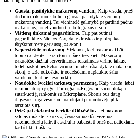
patarimų, kuriuos reikia nepamiršti!
Gausiai pasūdykite makaronų vandenį.
Kaip visada, prieš
dėdami makaronus būtinai gausiai pasūdykite verdantį
makaronų vandenį. Tai vienintelė galimybė pagardinti pačius
makaronus, todėl vanduo turi būti gražus ir sūrus.
Vištieną tinkamai pagardinkite.
Taip pat būtinai
pagardinkite vištienos išorę daug druskos ir pipirų, kad
išryškintumėte geriausią jos skonį!
Nepervirkite makaronų.
Siekiama, kad makaronai būtų
tobulai al dente – kramtomi ir šiek tiek kieti. Makaronų
pakuotėse dažnai pervertinamas reikalingas virimo laikas,
todėl paskutines kelias virimo minutes išbandykite makaronų
skonį, o tada nukoškite ir nedelsdami nuplaukite šaltu
vandeniu, kad jie nesumirktų.
Naudokite šviežiai tarkuotą parmezaną.
Kaip visada, labai
rekomenduoju įsigyti Parmigiano-Reggiano sūrio bloką ir
sutarkuoti jį rankomis su Microplane. Skonis bus daug
drąsesnis ir gaivesnis nei naudojant parduotuvėje pirktą
tarkuotą sūrį.
Prieš patiekdami suberkite džiūvėsėlius.
Jei makaronų
salotas ruošiate iš anksto, česnakinius džiūvėsėlius
rekomenduoju laikyti atskirai ir pabarstyti prieš pat patiekiant,
kad išliktų traškūs.