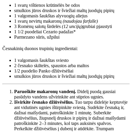
1
svarų vištienos krūtinėlės be odos
smulkios jūros druskos ir šviežiai maltų juodųjų pipirų
1 valgomasis šaukštas
alyvuogių aliejus
1
svarų nevirtų makaronų
(naudojau farfalle)
3
Romėnų salotų širdelės
(12 uncijų)
grubiai pjaustyti
1 1/2 puodeliai
Cezario padažas
*
Parmezano sūris, užpilui
Česnakinių duonos trupinių ingredientai:
1 valgomasis šaukštas
sviesto
2
česnako skiltelės, spaustos arba maltos
1/2 puodelio
Panko džiūvėsėliai
smulkios jūros druskos ir šviežiai maltų juodųjų pipirų
Paruoškite makaronų vandenį.
Didelį puodą gausiai
pasūdyto vandens užvirinkite ant stiprios ugnies.
Išvirkite česnako džiūvėsėlius.
Tuo tarpu didelėje keptuvėje
ant vidutinės ugnies ištirpinkite sviestą. Sudėkite česnaką ir,
dažnai maišydami, patroškinkite 1 minutę. Suberkite
džiūvėsėlius, žiupsnelį druskos ir pipirų ir dažnai maišydami
patroškinkite 2–3 minutes, kol taps auksinės spalvos.
Perkelkite džiūvėsėlius į dubenį ir atidėkite. Trumpam