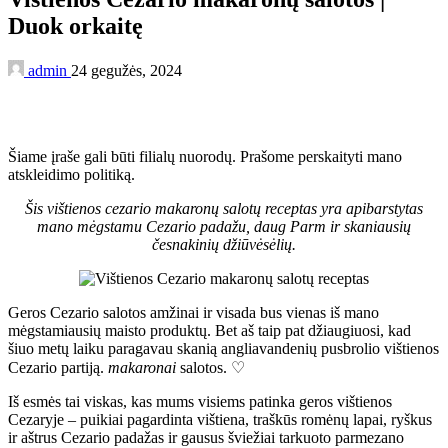
Duok orkaitę
admin
24 gegužės, 2024
Šiame įraše gali būti filialų nuorodų. Prašome perskaityti mano
atskleidimo politiką.
Šis vištienos cezario makaronų salotų receptas yra apibarstytas
mano mėgstamu Cezario padažu, daug Parm ir skaniausių
česnakinių džiūvėsėlių.
Geros Cezario salotos amžinai ir visada bus vienas iš mano
mėgstamiausių maisto produktų. Bet aš taip pat džiaugiuosi, kad
šiuo metų laiku paragavau skanią angliavandenių pusbrolio vištienos
Cezario partiją.
makaronai
salotos. ♡
Iš esmės tai viskas, kas mums visiems patinka geros vištienos
Cezaryje – puikiai pagardinta vištiena, traškūs romėnų lapai, ryškus
ir aštrus Cezario padažas ir gausus šviežiai tarkuoto parmezano