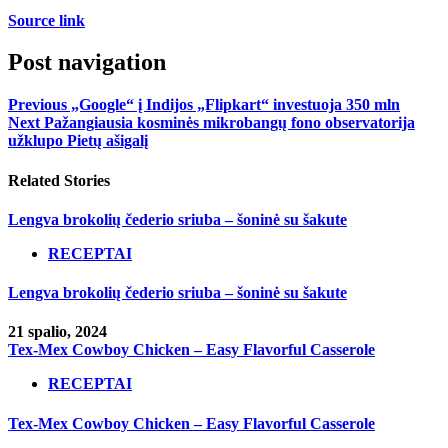
Source link
Post navigation
Previous
„Google“ į Indijos „Flipkart“ investuoja 350 mln
Next
Pažangiausia kosminės mikrobangų fono observatorija
užklupo Pietų ašigalį
Related Stories
Lengva brokolių čederio sriuba – šoninė su šakute
RECEPTAI
Lengva brokolių čederio sriuba – šoninė su šakute
21 spalio, 2024
Tex-Mex Cowboy Chicken – Easy Flavorful Casserole
RECEPTAI
Tex-Mex Cowboy Chicken – Easy Flavorful Casserole