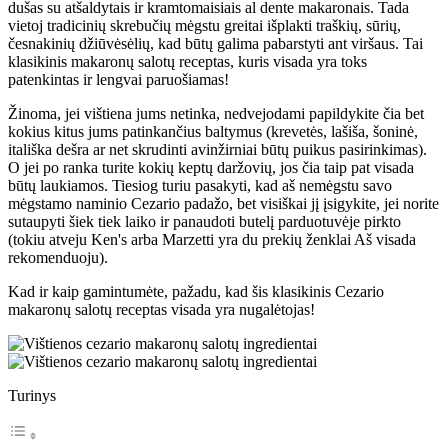
dušas su atšaldytais ir kramtomaisiais al dente makaronais. Tada
vietoj tradicinių skrebučių mėgstu greitai išplakti traškių, sūrių,
česnakinių džiūvėsėlių, kad būtų galima pabarstyti ant viršaus. Tai
klasikinis makaronų salotų receptas, kuris visada yra toks
patenkintas ir lengvai paruošiamas!
Žinoma, jei vištiena jums netinka, nedvejodami papildykite čia bet
kokius kitus jums patinkančius baltymus (krevetės, lašiša, šoninė,
itališka dešra ar net skrudinti avinžirniai būtų puikus pasirinkimas).
O jei po ranka turite kokių keptų daržovių, jos čia taip pat visada
būtų laukiamos. Tiesiog turiu pasakyti, kad aš nemėgstu savo
mėgstamo naminio Cezario padažo, bet visiškai jį įsigykite, jei norite
sutaupyti šiek tiek laiko ir panaudoti butelį parduotuvėje pirkto
(tokiu atveju Ken's arba Marzetti yra du prekių ženklai Aš visada
rekomenduoju).
Kad ir kaip gamintumėte, pažadu, kad šis klasikinis Cezario
makaronų salotų receptas visada yra nugalėtojas!
Turinys