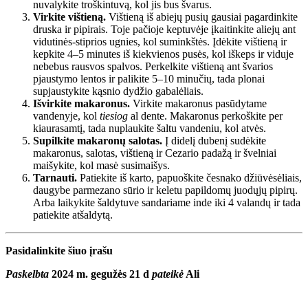
nuvalykite troškintuvą, kol jis bus švarus.
Virkite vištieną.
Vištieną iš abiejų pusių gausiai pagardinkite
druska ir pipirais. Toje pačioje keptuvėje įkaitinkite aliejų ant
vidutinės-stiprios ugnies, kol suminkštės. Įdėkite vištieną ir
kepkite 4–5 minutes iš kiekvienos pusės, kol iškeps ir viduje
nebebus rausvos spalvos. Perkelkite vištieną ant švarios
pjaustymo lentos ir palikite 5–10 minučių, tada plonai
supjaustykite kąsnio dydžio gabalėliais.
Išvirkite makaronus.
Virkite makaronus pasūdytame
vandenyje, kol
tiesiog
al dente. Makaronus perkoškite per
kiaurasamtį, tada nuplaukite šaltu vandeniu, kol atvės.
Supilkite makaronų salotas.
Į didelį dubenį sudėkite
makaronus, salotas, vištieną ir Cezario padažą ir švelniai
maišykite, kol masė susimaišys.
Tarnauti.
Patiekite iš karto, papuoškite česnako džiūvėsėliais,
daugybe parmezano sūrio ir keletu papildomų juodųjų pipirų.
Arba laikykite šaldytuve sandariame inde iki 4 valandų ir tada
patiekite atšaldytą.
Pasidalinkite šiuo įrašu
Paskelbta
2024 m. gegužės 21 d
pateikė
Ali