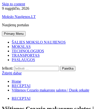
Skip to content
9 rugpjūčio, 2026
Mokslo Naujienos.LT
Naujienų portalas
Primary Menu
ŠALIES MOKSLO NAUJIENOS
MOKSLAS
TECHNOLOGIJOS
TRANSPORTAS
PASLAUGOS
Ieškoti:
Žiūrėti dabar
Home
RECEPTAI
Vištienos Cezario makaronų salotos | Duok orkaitę
RECEPTAI
Vištienos Cezario makaronų salotos |