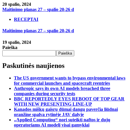
20 spalio, 2024
Maitinimo planas 27 – spalio 20-26 d
RECEPTAI
Maitinimo planas 27 – spalio 20-26 d
19 spalio, 2024
Paieška
Paieška
Paskutinės naujienos
The US government wants to bypass environmental laws
for commercial launches and spacecraft reentries
Anthropic says its own AI models breached three
companies during security tests
BBC REPORTEDLY EYES REBOOT OF TOP GEAR
WITH NEW PRESENTING LINE-UP
Kanados miškų gaisrų dūmai dangų paverčia liūdnai
oranžine spalva rytinėje JAV dalyje
„Applied Computing“ nori suteikti naftos ir dujų
operatoriams AI modelį visai gamyklai