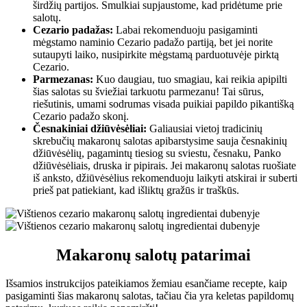
širdžių partijos. Smulkiai supjaustome, kad pridėtume prie
salotų.
Cezario padažas:
Labai rekomenduoju pasigaminti
mėgstamo naminio Cezario padažo partiją, bet jei norite
sutaupyti laiko, nusipirkite mėgstamą parduotuvėje pirktą
Cezario.
Parmezanas:
Kuo daugiau, tuo smagiau, kai reikia apipilti
šias salotas su šviežiai tarkuotu parmezanu! Tai sūrus,
riešutinis, umami sodrumas visada puikiai papildo pikantišką
Cezario padažo skonį.
Česnakiniai džiūvėsėliai:
Galiausiai vietoj tradicinių
skrebučių makaronų salotas apibarstysime sauja česnakinių
džiūvėsėlių, pagamintų tiesiog su sviestu, česnaku, Panko
džiūvėsėliais, druska ir pipirais. Jei makaronų salotas ruošiate
iš anksto, džiūvėsėlius rekomenduoju laikyti atskirai ir suberti
prieš pat patiekiant, kad išliktų gražūs ir traškūs.
Makaronų salotų patarimai
Išsamios instrukcijos pateikiamos žemiau esančiame recepte, kaip
pasigaminti šias makaronų salotas, tačiau čia yra keletas papildomų