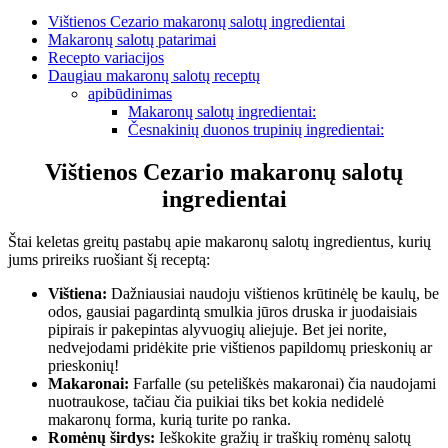
Vištienos Cezario makaronų salotų ingredientai
Makaronų salotų patarimai
Recepto variacijos
Daugiau makaronų salotų receptų
apibūdinimas
Makaronų salotų ingredientai:
Česnakinių duonos trupinių ingredientai:
Vištienos Cezario makaronų salotų
ingredientai
Štai keletas greitų pastabų apie makaronų salotų ingredientus, kurių
jums prireiks ruošiant šį receptą:
Vištiena:
Dažniausiai naudoju vištienos krūtinėlę be kaulų, be
odos, gausiai pagardintą smulkia jūros druska ir juodaisiais
pipirais ir pakepintas alyvuogių aliejuje. Bet jei norite,
nedvejodami pridėkite prie vištienos papildomų prieskonių ar
prieskonių!
Makaronai:
Farfalle (su peteliškės makaronai) čia naudojami
nuotraukose, tačiau čia puikiai tiks bet kokia nedidelė
makaronų forma, kurią turite po ranka.
Romėnų širdys:
Ieškokite gražių ir traškių romėnų salotų