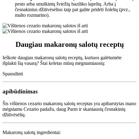
pesto arba smulkintų šviežių baziliko lapelių. Arba į
česnakinius džiūvėsėlius taip pat galite pridėti žolelių (pvz.,
malto rozmarino).
Daugiau makaronų salotų receptų
Ieškote daugiau makaronų salotų receptų, kuriuos galėtumėte
išplakti šią vasarą? Štai keletas mūsų mėgstamiausių:
Spausdinti
apibūdinimas
Šis vištienos cezario makaronų salotų receptas yra apibarstytas mano
mėgstamu Cezario padažu, daug Parm ir skaniausių česnakinių
džiūvėsėlių.
Makaronų salotų ingredientai: