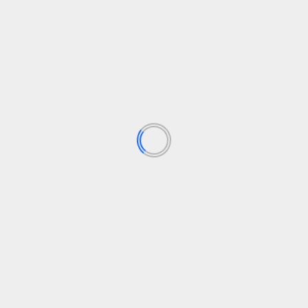
„Applied Computing“ nori suteikti naftos ir dujų
operatoriams AI modelį visai gamyklai
16 liepos, 2026
TECHNOLOGIJOS
„Interneto tėvas“ pagaliau išeina į pensiją
1 liepos, 2026
PAIEŠKA