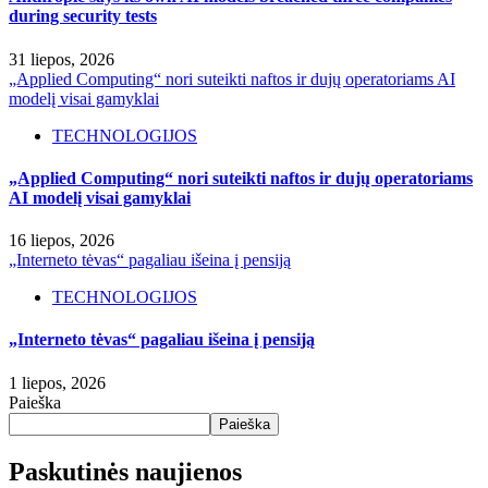
during security tests
31 liepos, 2026
„Applied Computing“ nori suteikti naftos ir dujų operatoriams AI
modelį visai gamyklai
TECHNOLOGIJOS
„Applied Computing“ nori suteikti naftos ir dujų operatoriams
AI modelį visai gamyklai
16 liepos, 2026
„Interneto tėvas“ pagaliau išeina į pensiją
TECHNOLOGIJOS
„Interneto tėvas“ pagaliau išeina į pensiją
1 liepos, 2026
Paieška
Paieška
Paskutinės naujienos