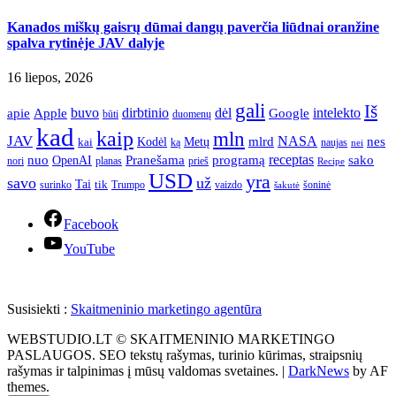
Kanados miškų gaisrų dūmai dangų paverčia liūdnai oranžine
spalva rytinėje JAV dalyje
16 liepos, 2026
gali
Iš
apie
buvo
dirbtinio
dėl
intelekto
Apple
Google
būti
duomenų
kad
kaip
mln
JAV
NASA
nes
mlrd
kai
Kodėl
Metų
ką
naujas
nei
Pranešama
programą
receptas
sako
nuo
OpenAI
nori
prieš
planas
Recipe
USD
yra
savo
už
Tai
tik
surinko
Trumpo
vaizdo
šoninė
šakutė
Facebook
YouTube
Susisiekti :
Skaitmeninio marketingo agentūra
WEBSTUDIO.LT © SKAITMENINIO MARKETINGO
PASLAUGOS. SEO tekstų rašymas, turinio kūrimas, straipsnių
rašymas ir talpinimas į mūsų valdomas svetaines.
|
DarkNews
by AF
themes.