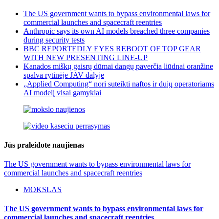
The US government wants to bypass environmental laws for
commercial launches and spacecraft reentries
Anthropic says its own AI models breached three companies
during security tests
BBC REPORTEDLY EYES REBOOT OF TOP GEAR
WITH NEW PRESENTING LINE-UP
Kanados miškų gaisrų dūmai dangų paverčia liūdnai oranžine
spalva rytinėje JAV dalyje
„Applied Computing“ nori suteikti naftos ir dujų operatoriams
AI modelį visai gamyklai
Jūs praleidote naujienas
The US government wants to bypass environmental laws for
commercial launches and spacecraft reentries
MOKSLAS
The US government wants to bypass environmental laws for
commercial launches and spacecraft reentries