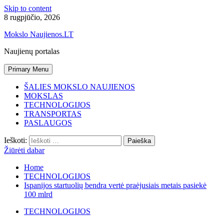
Skip to content
8 rugpjūčio, 2026
Mokslo Naujienos.LT
Naujienų portalas
Primary Menu
ŠALIES MOKSLO NAUJIENOS
MOKSLAS
TECHNOLOGIJOS
TRANSPORTAS
PASLAUGOS
Ieškoti:
Žiūrėti dabar
Home
TECHNOLOGIJOS
Ispanijos startuolių bendra vertė praėjusiais metais pasiekė
100 mlrd
TECHNOLOGIJOS