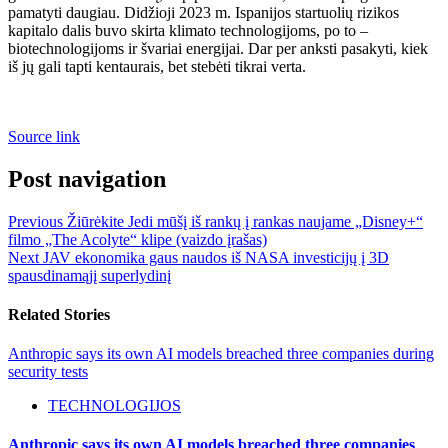
pamatyti daugiau. Didžioji 2023 m. Ispanijos startuolių rizikos
kapitalo dalis buvo skirta klimato technologijoms, po to –
biotechnologijoms ir švariai energijai. Dar per anksti pasakyti, kiek
iš jų gali tapti kentaurais, bet stebėti tikrai verta.
Source link
Post navigation
Previous
Žiūrėkite Jedi mūšį iš rankų į rankas naujame „Disney+“
filmo „The Acolyte“ klipe (vaizdo įrašas)
Next
JAV ekonomika gaus naudos iš NASA investicijų į 3D
spausdinamąjį superlydinį
Related Stories
Anthropic says its own AI models breached three companies during
security tests
TECHNOLOGIJOS
Anthropic says its own AI models breached three companies