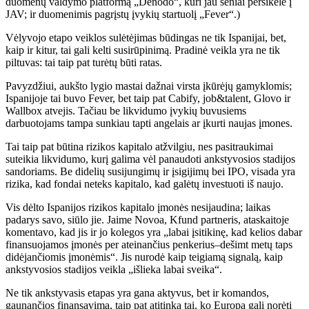
duomenų valdymo platformą „Denodo“, kuri jau seniai persikėlė į
JAV; ir duomenimis pagrįstų įvykių startuolį „Fever“.)
Vėlyvojo etapo veiklos sulėtėjimas būdingas ne tik Ispanijai, bet,
kaip ir kitur, tai gali kelti susirūpinimą. Pradinė veikla yra ne tik
piltuvas: tai taip pat turėtų būti ratas.
Pavyzdžiui, aukšto lygio mastai dažnai virsta įkūrėjų gamyklomis;
Ispanijoje tai buvo Fever, bet taip pat Cabify, job&talent, Glovo ir
Wallbox atvejis. Tačiau be likvidumo įvykių buvusiems
darbuotojams tampa sunkiau tapti angelais ar įkurti naujas įmones.
Tai taip pat būtina rizikos kapitalo atžvilgiu, nes pasitraukimai
suteikia likvidumo, kurį galima vėl panaudoti ankstyvosios stadijos
sandoriams. Be didelių susijungimų ir įsigijimų bei IPO, visada yra
rizika, kad fondai neteks kapitalo, kad galėtų investuoti iš naujo.
Vis dėlto Ispanijos rizikos kapitalo įmonės nesijaudina; laikas
padarys savo, siūlo jie. Jaime Novoa, Kfund partneris, ataskaitoje
komentavo, kad jis ir jo kolegos yra „labai įsitikinę, kad kelios dabar
finansuojamos įmonės per ateinančius penkerius–dešimt metų taps
didėjančiomis įmonėmis“. Jis nurodė kaip teigiamą signalą, kaip
ankstyvosios stadijos veikla „išlieka labai sveika“.
Ne tik ankstyvasis etapas yra gana aktyvus, bet ir komandos,
gaunančios finansavimą, taip pat atitinka tai, ko Europa gali norėti