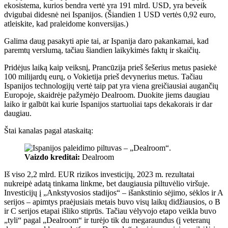
ekosistema, kurios bendra vertė yra 191 mlrd. USD, yra beveik
dvigubai didesnė nei Ispanijos. (Šiandien 1 USD vertės 0,92 euro,
atleiskite, kad praleidome konversijas.)
Galima daug pasakyti apie tai, ar Ispanija daro pakankamai, kad
paremtų verslumą, tačiau šiandien laikykimės faktų ir skaičių.
Pridėjus laiką kaip veiksnį, Prancūzija prieš šešerius metus pasiekė
100 milijardų eurų, o Vokietija prieš devynerius metus. Tačiau
Ispanijos technologijų vertė taip pat yra viena greičiausiai augančių
Europoje, skaidrėje pažymėjo Dealroom. Duokite jiems daugiau
laiko ir galbūt kai kurie Ispanijos startuoliai taps dekakorais ir dar
daugiau.
Štai kanalas pagal ataskaitą:
Vaizdo kreditai:
Dealroom
Iš viso 2,2 mlrd. EUR rizikos investicijų, 2023 m. rezultatai
nukreipė adatą tinkama linkme, bet daugiausia piltuvėlio viršuje.
Investicijų į „Ankstyvosios stadijos“ – išankstinio sėjimo, sėklos ir A
serijos – apimtys praėjusiais metais buvo visų laikų didžiausios, o B
ir C serijos etapai išliko stiprūs. Tačiau vėlyvojo etapo veikla buvo
„tyli“ pagal „Dealroom“ ir turėjo tik du megaraundus (į veteranų