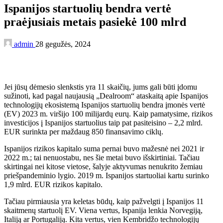
Ispanijos startuolių bendra vertė
praėjusiais metais pasiekė 100 mlrd
admin
28 gegužės, 2024
Jei jūsų dėmesio slenkstis yra 11 skaičių, jums gali būti įdomu
sužinoti, kad pagal naujausią „Dealroom“ ataskaitą apie Ispanijos
technologijų ekosistemą Ispanijos startuolių bendra įmonės vertė
(EV) 2023 m. viršijo 100 milijardų eurų. Kaip pamatysime, rizikos
investicijos į Ispanijos startuolius taip pat pasiteisino – 2,2 mlrd.
EUR surinkta per maždaug 850 finansavimo ciklų.
Ispanijos rizikos kapitalo suma pernai buvo mažesnė nei 2021 ir
2022 m.; tai nenuostabu, nes šie metai buvo išskirtiniai. Tačiau
skirtingai nei kitose vietose, šalyje aktyvumas nenukrito žemiau
priešpandeminio lygio. 2019 m. Ispanijos startuoliai kartu surinko
1,9 mlrd. EUR rizikos kapitalo.
Tačiau pirmiausia yra keletas būdų, kaip pažvelgti į Ispanijos 11
skaitmenų startuolį EV. Viena vertus, Ispanija lenkia Norvegiją,
Italiją ar Portugaliją. Kita vertus, vien Kembridžo technologijų