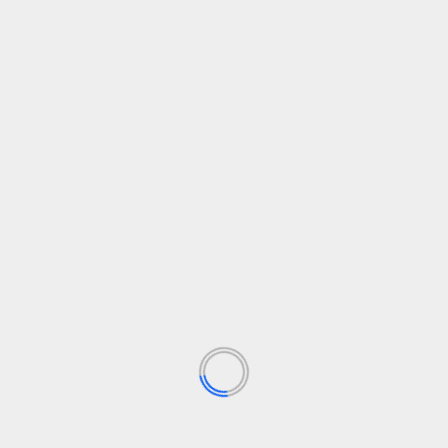
TECHNOLOGIJOS
„Interneto tėvas“ pagaliau išeina į pensiją
1 liepos, 2026
PAIEŠKA
PAIEŠKA
PASKUTINĖS NAUJIENOS
The US government wants to bypass environmental laws
for commercial launches and spacecraft reentries
Anthropic says its own AI models breached three
companies during security tests