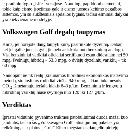
ir pradinio lygio „Life“ versijose. Naudingi papildomi elementai,
tokie kaip eismo įspėjimas gale ir eismo juostos keitimo pagalbos
sistemos, yra su aukštesniais apdailos lygiais, tačiau esminiai dalykai
yra kiekviename modelyje.
Volkswagen Golf degalų taupymas
Kartą, jei norėjote daug taupyti kurą, pasirinkote dyzeliną. Dabar,
net jei galite juos įsigyti, jie nebeatsiskiria nuo benzininių analogų.
Visi benzininiai varikliai oficialiai sertifikuoti esant didesniam nei 50
mpg, švelniųjų hibridų – 53,3 mpg, o dviejų dyzelinių variklių – tik
60 mpg.
Naudojant ne tik realų įkraunamos hibridinės ekonomikos matavimo
metodą, stratosferos rodikliai viršija 940 mpg, tačiau tinkamesnis
CO.
išmetamųjų teršalų kiekis 6–8 g/km. Benzininių ir lengvųjų
2
hibridinių variklių masė svyruoja nuo 120 iki 127 g/km.
Verdiktas
Įprastai vidutinio gyvenimo trukmės patobulinimai duoda mažai kuo
jaudintis, tačiau šis „Volkswagen Golf“ atnaujinimų paketas yra
reikšmingas ir platus. „Golf“ išliko mėgstamas daugelio pirkėjų