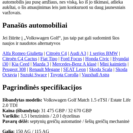
automobilis jau pusę amžiaus, nes viską, ko iš jo tikimasi, atlieka
aukštai, o šis atnaujinimas leis jam konkuruoti su daug jaunesniais
varžovais.
Panašūs automobiliai
Jei žiūrite į „Volkswagen Golf“, jus taip pat gali sudominti šios
naujos ir naudotos alternatyvos
Alfa Romeo Giulietta
|
Citroën C4
|
Audi A3
|
1 serijos BMW
|
Citroën C4 Cactus
|
Fiat Tipo
|
Ford Focus
|
Honda Civic
|
Hyundai
i30
|
Kia Ceed
|
Mazda 3
|
Mercedes-Benz A klasė
|
Mini kaimietis
|
Peugeot 308
|
Renault Megane
|
SEAT Leon
|
Skoda Scala
|
Skoda
Octavia
|
Suzuki Swace
|
Toyota Corolla
|
Vauxhall Astra
Pagrindinės specifikacijos
Išbandytas modelis:
Volkswagen Golf Match 1.5 eTSI / Estate Life
2.0 TDI
Kaina (išbandyta):
31 475 GBP / 32 670 GBP
Variklis:
1,5 l benzininis / 2,0 l dyzelinas
Pavarų dėžė:
septynių greičių automatinė / šešių greičių mechaninė
Galia:
150 AG / 115 AG