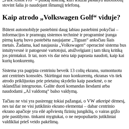
stovint šalia jo naudojant išmanųjį telefoną.
Kaip atrodo „Volkswagen Golf“ viduje?
Būtent automobilyje pastebimi daug labiau pastebimi pokyčiai –
informacijos ir pramogų sistemos techninė ir programinė įranga
pirmą kartą buvo pastebėta naujajame „Tiguan“ anksčiau šiais
metais. Žadama, kad naujausia „Volkswagen“ operacinė sistema bus
intuityvesnė ir patogesnė vartotojui, atsižvelgiant į tam tikrą kritiką
jos pirmtakui. Ir tai, nors vis dar nėra taip paprasta naudoti, kaip kai
kurių konkurentų.
Sistema yra pagrįsta centriniu beveik 13 colių ekranu, sumontuotu
ant centrinės konsolės. Skirtingai nuo konkurentų, ekranas vis tiek
atrodo priklijuotas prie prietaisų skydelio kaip pasekmė, o ne
sklandžiai integruotas. Galite duoti komandas liesdami arba
naudodami „AI valdomą“ balso valdymą.
Tačiau ne visi yra pasirengę tokiai pažangai, o VW atkreipė dėmesį,
nes tai dar ne visi jutiklinio ekrano elementai – dabar centrinio
ekrano apačioje yra eilė apšviestų fizinių jungiklių, o vairas grįžo
prie pasiūlymo. tinkami mygtukai, o ne nepopuliarūs jutikliniai
valdikliai prieš veido pakėlimą.