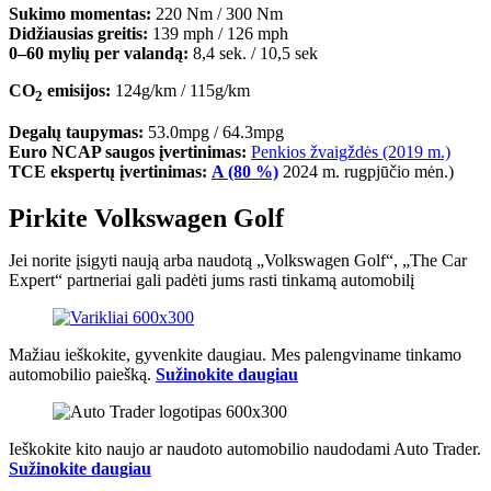
Sukimo momentas:
220 Nm / 300 Nm
Didžiausias greitis:
139 mph / 126 mph
0–60 mylių per valandą:
8,4 sek. / 10,5 sek
CO
emisijos:
124g/km / 115g/km
2
Degalų taupymas:
53.0mpg / 64.3mpg
Euro NCAP saugos įvertinimas:
Penkios žvaigždės (2019 m.)
TCE ekspertų įvertinimas:
A (80 %)
2024 m. rugpjūčio mėn.)
Pirkite Volkswagen Golf
Jei norite įsigyti naują arba naudotą „Volkswagen Golf“, „The Car
Expert“ partneriai gali padėti jums rasti tinkamą automobilį
Mažiau ieškokite, gyvenkite daugiau. Mes palengviname tinkamo
automobilio paiešką.
Sužinokite daugiau
Ieškokite kito naujo ar naudoto automobilio naudodami Auto Trader.
Sužinokite daugiau