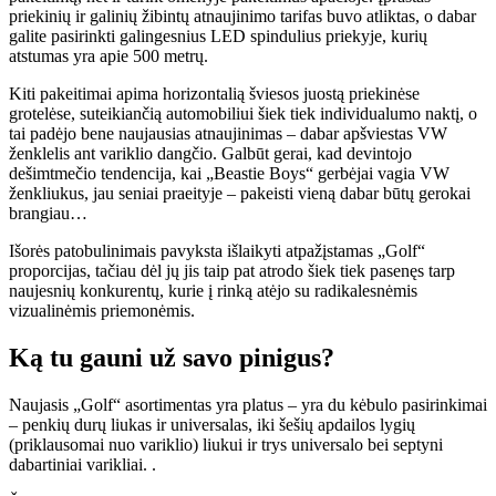
priekinių ir galinių žibintų atnaujinimo tarifas buvo atliktas, o dabar
galite pasirinkti galingesnius LED spindulius priekyje, kurių
atstumas yra apie 500 metrų.
Kiti pakeitimai apima horizontalią šviesos juostą priekinėse
grotelėse, suteikiančią automobiliui šiek tiek individualumo naktį, o
tai padėjo bene naujausias atnaujinimas – dabar apšviestas VW
ženklelis ant variklio dangčio. Galbūt gerai, kad devintojo
dešimtmečio tendencija, kai „Beastie Boys“ gerbėjai vagia VW
ženkliukus, jau seniai praeityje – pakeisti vieną dabar būtų gerokai
brangiau…
Išorės patobulinimais pavyksta išlaikyti atpažįstamas „Golf“
proporcijas, tačiau dėl jų jis taip pat atrodo šiek tiek pasenęs tarp
naujesnių konkurentų, kurie į rinką atėjo su radikalesnėmis
vizualinėmis priemonėmis.
Ką tu gauni už savo pinigus?
Naujasis „Golf“ asortimentas yra platus – yra du kėbulo pasirinkimai
– penkių durų liukas ir universalas, iki šešių apdailos lygių
(priklausomai nuo variklio) liukui ir trys universalo bei septyni
dabartiniai varikliai. .