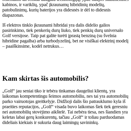
kabinos, ir variklių, ypač įkraunamų hibridinių modelių,
patobulinimų, kurių baterijos yra didesnės ir dėl to didesnis
diapazonas.
Iš elektros tinklo įkraunami hibridai yra dalis didelio galios
pasirinkimo, tiek penkerių durų liuko, tiek penkių durų universalo
Golf versijose. Taip pat galite turėti įprastą benziną (su švelnia
hibridine pagalba) arba turbodyzelinį, bet ne visiškai elektrinį modelį
– paaiškinsime, kodėl netrukus…
Kam skirtas šis automobilis?
„Golf“ jau seniai tiko ir tebėra tinkamas daugeliui klientų, yra
laikomas kompetentingu šeimos automobiliu, nes tai yra automobilių
parko vairuotojas greitkelyje. Didžioji dalis šio patrauklumo kyla iš
praeities reputacijos, „Golf“ visada buvo laikomas šiek tiek geresniu
nei automobilių stovėjimo aikštelė. Tai nebėra tiesa, nes šiandien yra
keletas labai gerų konkurentų, tačiau „Golf“ ir toliau parduodamas
dideliais kiekiais ir sukuria daug laimingų savininkų.