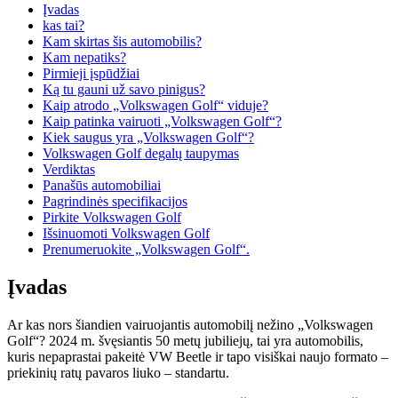
Įvadas
kas tai?
Kam skirtas šis automobilis?
Kam nepatiks?
Pirmieji įspūdžiai
Ką tu gauni už savo pinigus?
Kaip atrodo „Volkswagen Golf“ viduje?
Kaip patinka vairuoti „Volkswagen Golf“?
Kiek saugus yra „Volkswagen Golf“?
Volkswagen Golf degalų taupymas
Verdiktas
Panašūs automobiliai
Pagrindinės specifikacijos
Pirkite Volkswagen Golf
Išsinuomoti Volkswagen Golf
Prenumeruokite „Volkswagen Golf“.
Įvadas
Ar kas nors šiandien vairuojantis automobilį nežino „Volkswagen
Golf“? 2024 m. švęsiantis 50 metų jubiliejų, tai yra automobilis,
kuris nepaprastai pakeitė VW Beetle ir tapo visiškai naujo formato –
priekinių ratų pavaros liuko – standartu.