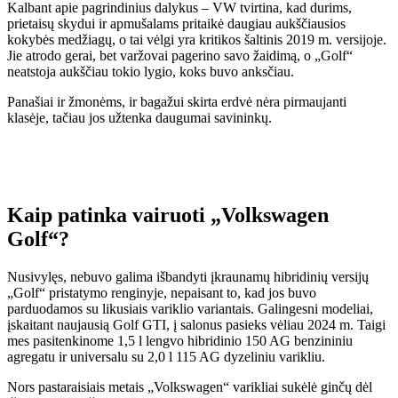
Kalbant apie pagrindinius dalykus – VW tvirtina, kad durims,
prietaisų skydui ir apmušalams pritaikė daugiau aukščiausios
kokybės medžiagų, o tai vėlgi yra kritikos šaltinis 2019 m. versijoje.
Jie atrodo gerai, bet varžovai pagerino savo žaidimą, o „Golf“
neatstoja aukščiau tokio lygio, koks buvo anksčiau.
Panašiai ir žmonėms, ir bagažui skirta erdvė nėra pirmaujanti
klasėje, tačiau jos užtenka daugumai savininkų.
Kaip patinka vairuoti „Volkswagen
Golf“?
Nusivylęs, nebuvo galima išbandyti įkraunamų hibridinių versijų
„Golf“ pristatymo renginyje, nepaisant to, kad jos buvo
parduodamos su likusiais variklio variantais. Galingesni modeliai,
įskaitant naujausią Golf GTI, į salonus pasieks vėliau 2024 m. Taigi
mes pasitenkinome 1,5 l lengvo hibridinio 150 AG benzininiu
agregatu ir universalu su 2,0 l 115 AG dyzeliniu varikliu.
Nors pastaraisiais metais „Volkswagen“ varikliai sukėlė ginčų dėl