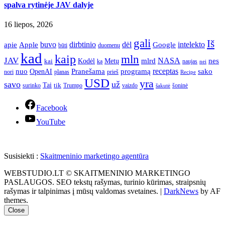
spalva rytinėje JAV dalyje
16 liepos, 2026
gali
Iš
apie
buvo
dirbtinio
dėl
intelekto
Apple
Google
būti
duomenų
kad
kaip
mln
JAV
NASA
nes
mlrd
kai
Kodėl
Metų
ką
naujas
nei
Pranešama
programą
receptas
sako
nuo
OpenAI
nori
prieš
planas
Recipe
USD
yra
savo
už
Tai
tik
surinko
Trumpo
vaizdo
šoninė
šakutė
Facebook
YouTube
Susisiekti :
Skaitmeninio marketingo agentūra
WEBSTUDIO.LT © SKAITMENINIO MARKETINGO
PASLAUGOS. SEO tekstų rašymas, turinio kūrimas, straipsnių
rašymas ir talpinimas į mūsų valdomas svetaines.
|
DarkNews
by AF
themes.
Close