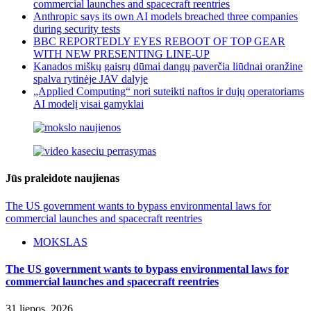
commercial launches and spacecraft reentries
Anthropic says its own AI models breached three companies
during security tests
BBC REPORTEDLY EYES REBOOT OF TOP GEAR
WITH NEW PRESENTING LINE-UP
Kanados miškų gaisrų dūmai dangų paverčia liūdnai oranžine
spalva rytinėje JAV dalyje
„Applied Computing“ nori suteikti naftos ir dujų operatoriams
AI modelį visai gamyklai
Jūs praleidote naujienas
The US government wants to bypass environmental laws for
commercial launches and spacecraft reentries
MOKSLAS
The US government wants to bypass environmental laws for
commercial launches and spacecraft reentries
31 liepos, 2026