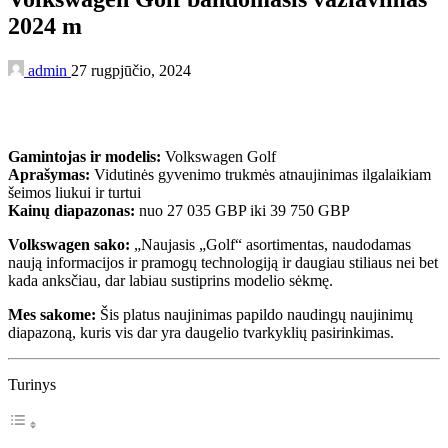
2024 m
admin
27 rugpjūčio, 2024
Gamintojas ir modelis:
Volkswagen Golf
Aprašymas:
Vidutinės gyvenimo trukmės atnaujinimas ilgalaikiam
šeimos liukui ir turtui
Kainų diapazonas:
nuo 27 035 GBP iki 39 750 GBP
Volkswagen sako:
„Naujasis „Golf“ asortimentas, naudodamas
naują informacijos ir pramogų technologiją ir daugiau stiliaus nei bet
kada anksčiau, dar labiau sustiprins modelio sėkmę.
Mes sakome:
Šis platus naujinimas papildo naudingų naujinimų
diapazoną, kuris vis dar yra daugelio tvarkyklių pasirinkimas.
Turinys