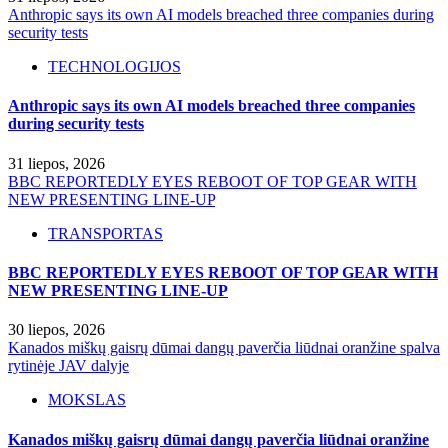
Anthropic says its own AI models breached three companies during
security tests
TECHNOLOGIJOS
Anthropic says its own AI models breached three companies
during security tests
31 liepos, 2026
BBC REPORTEDLY EYES REBOOT OF TOP GEAR WITH
NEW PRESENTING LINE-UP
TRANSPORTAS
BBC REPORTEDLY EYES REBOOT OF TOP GEAR WITH
NEW PRESENTING LINE-UP
30 liepos, 2026
Kanados miškų gaisrų dūmai dangų paverčia liūdnai oranžine spalva
rytinėje JAV dalyje
MOKSLAS
Kanados miškų gaisrų dūmai dangų paverčia liūdnai oranžine