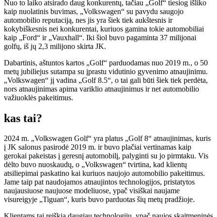
Nuo to laiko atsirado daug konkurentų, tačiau „Golf“ tiesiog išliko
kaip nuolatinis buvimas, „Volkswagen“ su pavydu saugojo
automobilio reputaciją, nes jis yra šiek tiek aukštesnis ir
kokybiškesnis nei konkurentai, kuriuos gamina tokie automobiliai
kaip „Ford“ ir „Vauxhall“. Iki šiol buvo pagaminta 37 milijonai
golfų, iš jų 2,3 milijono skirta JK.
Dabartinis, aštuntos kartos „Golf“ parduodamas nuo 2019 m., o 50
metų jubiliejus sutampa su įprastu vidutinio gyvenimo atnaujinimu.
„Volkswagen“ jį vadina „Golf 8.5“, o tai gali būti šiek tiek perdėta,
nors atnaujinimas apima variklio atnaujinimus ir net automobilio
važiuoklės pakeitimus.
kas tai?
2024 m. „Volkswagen Golf“ yra platus „Golf 8“ atnaujinimas, kuris
į JK salonus pasirodė 2019 m. ir buvo plačiai vertinamas kaip
gerokai pakeistas į geresnį automobilį, palyginti su jo pirmtaku. Vis
dėlto buvo nuoskaudų, o „Volkswagen“ tvirtina, kad klientų
atsiliepimai paskatino kai kuriuos naujojo automobilio pakeitimus.
Jame taip pat naudojamos atnaujintos technologijos, pristatytos
naujausiuose naujuose modeliuose, ypač visiškai naujame
visureigyje „Tiguan“, kuris buvo parduotas šių metų pradžioje.
Klientams tai reiškia daugiau technologijų, ypač naujos skaitmeninės