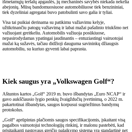
išmetamųjų teršalų apgaulės, jų mechaninės savybės niekada nekelia
abejonių. Mūsų bandomuosiuose automobiliuose tiek benzininiai,
tiek dyzeliniai agregatai buvo patobulinti savo galia ir tyliai.
Visa tai puikiai derinama su patikimu važiavimu kelyje,
užtikrinančiu patogų važiavimą ir labai mažai pašalinio triukšmo net
važiuojant greitkeliu. Automobilis važiuoja posūkiuose,
nepasirodydamas ypatingai jaudinantis – entuziastingi vairuotojai
mažai ką sužavės, tačiau didžioji dauguma savininkų džiaugsis
automobiliu, su kuriuo gyventi labai paprasta.
Kiek saugus yra „Volkswagen Golf“?
Aštuntos kartos „Golf“ 2019 m. buvo išbandytas „Euro NCAP“ ir
gavo aukščiausio lygio penkių žvaigždučių įvertinimą, o 2022 m.
pakartotinai išbandytas, saugos korpusui sugriežtinus bandymų
protokolus.
„Golf“ aprūpintas plačiomis saugos specifikacijomis, įskaitant visą
pagalbos vairuotojui technologijų rinkinį, ir malonu pastebėti, kad
prisitaikanti pastovaus greičio palaikymo sistema yra standartinė net