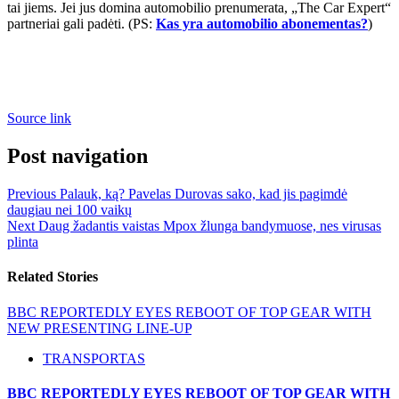
tai jiems. Jei jus domina automobilio prenumerata, „The Car Expert“
partneriai gali padėti. (PS:
Kas yra automobilio abonementas?
)
Source link
Post navigation
Previous
Palauk, ką? Pavelas Durovas sako, kad jis pagimdė
daugiau nei 100 vaikų
Next
Daug žadantis vaistas Mpox žlunga bandymuose, nes virusas
plinta
Related Stories
BBC REPORTEDLY EYES REBOOT OF TOP GEAR WITH
NEW PRESENTING LINE-UP
TRANSPORTAS
BBC REPORTEDLY EYES REBOOT OF TOP GEAR WITH