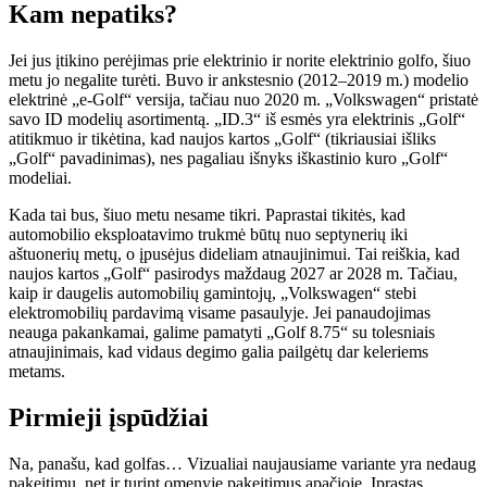
Kam nepatiks?
Jei jus įtikino perėjimas prie elektrinio ir norite elektrinio golfo, šiuo
metu jo negalite turėti. Buvo ir ankstesnio (2012–2019 m.) modelio
elektrinė „e-Golf“ versija, tačiau nuo 2020 m. „Volkswagen“ pristatė
savo ID modelių asortimentą. „ID.3“ iš esmės yra elektrinis „Golf“
atitikmuo ir tikėtina, kad naujos kartos „Golf“ (tikriausiai išliks
„Golf“ pavadinimas), nes pagaliau išnyks iškastinio kuro „Golf“
modeliai.
Kada tai bus, šiuo metu nesame tikri. Paprastai tikitės, kad
automobilio eksploatavimo trukmė būtų nuo septynerių iki
aštuonerių metų, o įpusėjus dideliam atnaujinimui. Tai reiškia, kad
naujos kartos „Golf“ pasirodys maždaug 2027 ar 2028 m. Tačiau,
kaip ir daugelis automobilių gamintojų, „Volkswagen“ stebi
elektromobilių pardavimą visame pasaulyje. Jei panaudojimas
neauga pakankamai, galime pamatyti „Golf 8.75“ su tolesniais
atnaujinimais, kad vidaus degimo galia pailgėtų dar keleriems
metams.
Pirmieji įspūdžiai
Na, panašu, kad golfas… Vizualiai naujausiame variante yra nedaug
pakeitimų, net ir turint omenyje pakeitimus apačioje. Įprastas