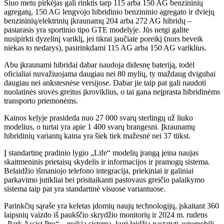
Šiuo metu pirkėjas gali rinktis tarp 115 arba 150 AG benzininių
agregatų, 150 AG lengvojo hibridinio benzininio agregato ir dviejų
benzininių/elektrinių įkraunamų 204 arba 272 AG hibridų –
pastarasis yra sportinio tipo GTE modelyje. Jūs netgi galite
nusipirkti dyzelinį variklį, jei tikrai jaučiate poreikį (nors beveik
niekas to nedarys), pasirinkdami 115 AG arba 150 AG variklius.
Abu įkraunami hibridai dabar naudoja didesnę bateriją, todėl
oficialiai nuvažiuojama daugiau nei 80 mylių, ty maždaug dvigubai
daugiau nei ankstesnėse versijose. Dabar jie taip pat gali naudoti
nuolatinės srovės greitus įkroviklius, o tai gana neįprasta hibridinėms
transporto priemonėms.
Kainos kelyje prasideda nuo 27 000 svarų sterlingų už liuko
modelius, o turtai yra apie 1 400 svarų brangesni. Įkraunamų
hibridinių variantų kaina yra šiek tiek mažesnė nei 37 tūkst.
Į standartinę pradinio lygio „Life“ modelių įrangą įeina naujas
skaitmeninis prietaisų skydelis ir informacijos ir pramogų sistema.
Belaidžio išmaniojo telefono integracija, priekiniai ir galiniai
parkavimo jutikliai bei prisitaikanti pastovaus greičio palaikymo
sistema taip pat yra standartinė visuose variantuose.
Parinkčių sąraše yra keletas įdomių naujų technologijų, įskaitant 360
laipsnių vaizdo iš paukščio skrydžio monitorių ir 2024 m. rudens
„Park Assist Pro“ – puikią sistemą, kuri leidžia pastatyti automobilį