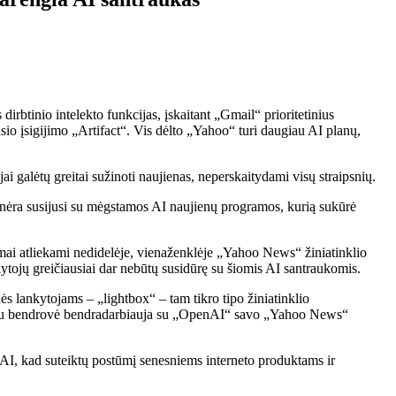
irbtinio intelekto funkcijas, įskaitant „Gmail“ prioritetinius
sio įsigijimo „Artifact“. Vis dėlto „Yahoo“ turi daugiau AI planų,
 galėtų greitai sužinoti naujienas, neperskaitydami visų straipsnių.
nėra susijusi su mėgstamos AI naujienų programos, kurią sukūrė
mai atliekami nedidelėje, vienaženklėje „Yahoo News“ žiniatinklio
tojų greičiausiai dar nebūtų susidūrę su šiomis AI santraukomis.
ės lankytojams – „lightbox“ – tam tikro tipo žiniatinklio
Tačiau bendrovė bendradarbiauja su „OpenAI“ savo „Yahoo News“
 AI, kad suteiktų postūmį senesniems interneto produktams ir