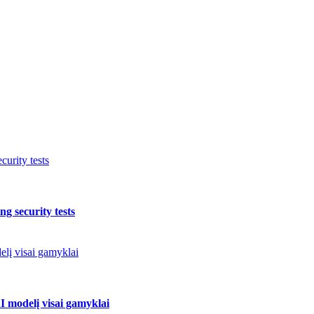
urity tests
g security tests
elį visai gamyklai
I modelį visai gamyklai