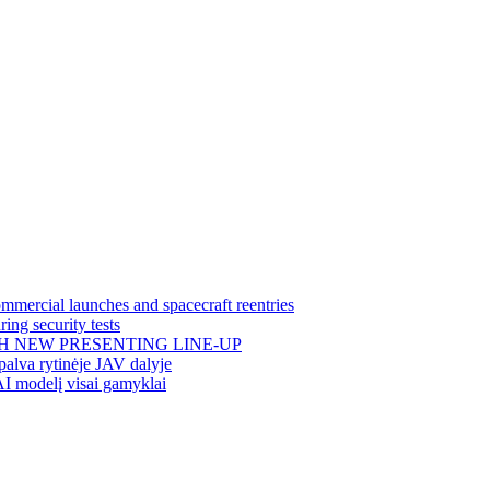
mercial launches and spacecraft reentries
ing security tests
H NEW PRESENTING LINE-UP
alva rytinėje JAV dalyje
AI modelį visai gamyklai