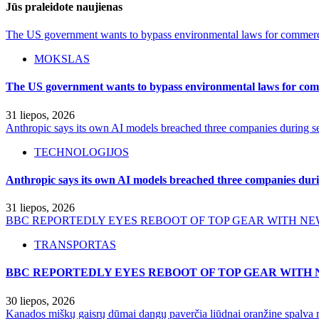
Jūs praleidote naujienas
The US government wants to bypass environmental laws for commercia
MOKSLAS
The US government wants to bypass environmental laws for comm
31 liepos, 2026
Anthropic says its own AI models breached three companies during sec
TECHNOLOGIJOS
Anthropic says its own AI models breached three companies durin
31 liepos, 2026
BBC REPORTEDLY EYES REBOOT OF TOP GEAR WITH NE
TRANSPORTAS
BBC REPORTEDLY EYES REBOOT OF TOP GEAR WITH 
30 liepos, 2026
Kanados miškų gaisrų dūmai dangų paverčia liūdnai oranžine spalva r