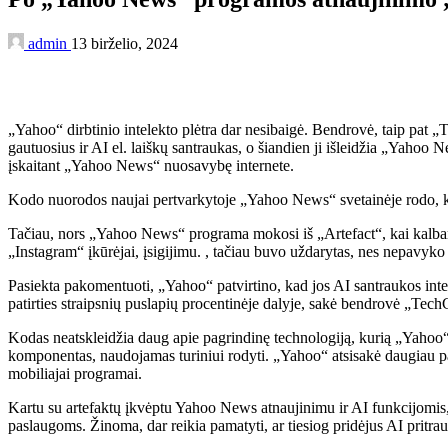
admin
13 birželio, 2024
„Yahoo“ dirbtinio intelekto plėtra dar nesibaigė. Bendrovė, taip pat „T
gautuosius ir AI el. laiškų santraukas, o šiandien ji išleidžia „Yahoo
įskaitant „Yahoo News“ nuosavybę internete.
Kodo nuorodos naujai pertvarkytoje „Yahoo News“ svetainėje rodo, kad 
Tačiau, nors „Yahoo News“ programa mokosi iš „Artefact“, kai kalba
„Instagram“ įkūrėjai, įsigijimu. , tačiau buvo uždarytas, nes nepavyko 
Pasiekta pakomentuoti, „Yahoo“ patvirtino, kad jos AI santraukos int
patirties straipsnių puslapių procentinėje dalyje, sakė bendrovė „Te
Kodas neatskleidžia daug apie pagrindinę technologiją, kurią „Yahoo“ na
komponentas, naudojamas turiniui rodyti. „Yahoo“ atsisakė daugiau p
mobiliajai programai.
Kartu su artefaktų įkvėptu Yahoo News atnaujinimu ir AI funkcijomis,
paslaugoms. Žinoma, dar reikia pamatyti, ar tiesiog pridėjus AI pritrau