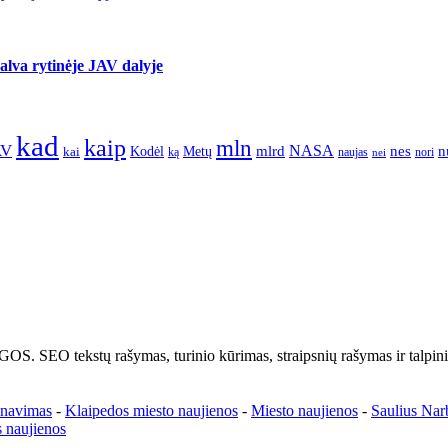
lva rytinėje JAV dalyje
kad
kaip
mln
AV
NASA
nes
mlrd
n
kai
Kodėl
Metų
nori
ką
naujas
nei
tų rašymas, turinio kūrimas, straipsnių rašymas ir talpinima
enavimas
-
Klaipedos miesto naujienos
-
Miesto naujienos
-
Saulius Nar
 naujienos