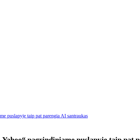
 puslapyje taip pat parengia AI santraukas
Yahoo“ pagrindiniame puslapyje taip pat p