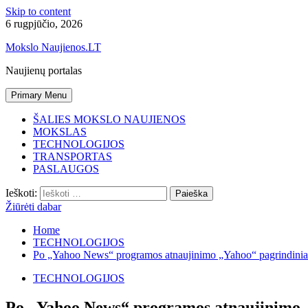
Skip to content
6 rugpjūčio, 2026
Mokslo Naujienos.LT
Naujienų portalas
Primary Menu
ŠALIES MOKSLO NAUJIENOS
MOKSLAS
TECHNOLOGIJOS
TRANSPORTAS
PASLAUGOS
Ieškoti:
Žiūrėti dabar
Home
TECHNOLOGIJOS
Po „Yahoo News“ programos atnaujinimo „Yahoo“ pagrindiniame
TECHNOLOGIJOS
Po „Yahoo News“ programos atnaujinimo „