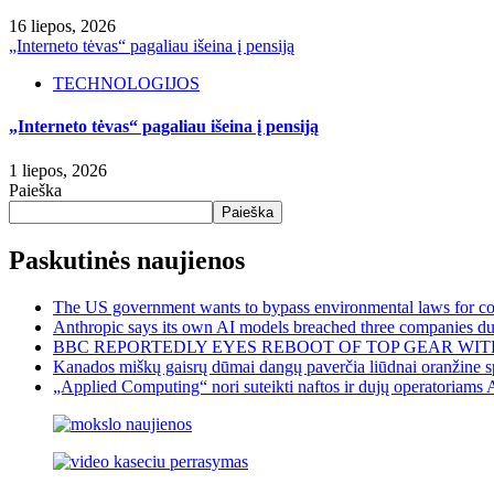
16 liepos, 2026
„Interneto tėvas“ pagaliau išeina į pensiją
TECHNOLOGIJOS
„Interneto tėvas“ pagaliau išeina į pensiją
1 liepos, 2026
Paieška
Paieška
Paskutinės naujienos
The US government wants to bypass environmental laws for com
Anthropic says its own AI models breached three companies dur
BBC REPORTEDLY EYES REBOOT OF TOP GEAR WIT
Kanados miškų gaisrų dūmai dangų paverčia liūdnai oranžine sp
„Applied Computing“ nori suteikti naftos ir dujų operatoriams 