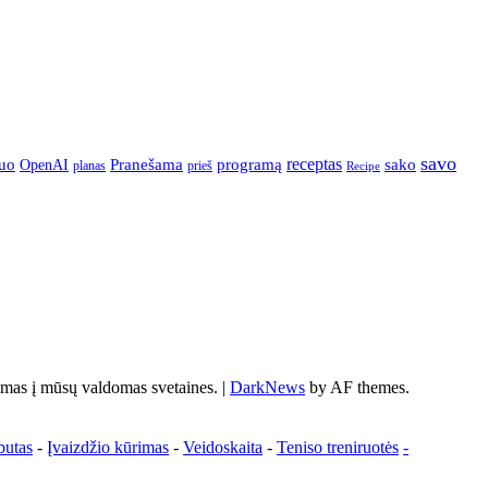
savo
Pranešama
programą
receptas
sako
uo
OpenAI
prieš
planas
Recipe
s į mūsų valdomas svetaines.
|
DarkNews
by AF themes.
butas
-
Įvaizdžio kūrimas
-
Veidoskaita
-
Teniso treniruotės
-