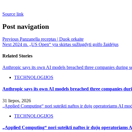
Source link
Post navigation
Previous
Panzanella receptas | Duok orkaitę
Next
2024 m. „US Open“ yra skirtas sužlugdyti golfo žaidėjus
Related Stories
Anthropic says its own AI models breached three companies during sec
TECHNOLOGIJOS
Anthropic says its own AI models breached three companies durin
31 liepos, 2026
„Applied Computing“ nori suteikti naftos ir dujų operatoriams AI mod
TECHNOLOGIJOS
„Applied Computing“ nori suteikti naftos ir dujų operatoriams A