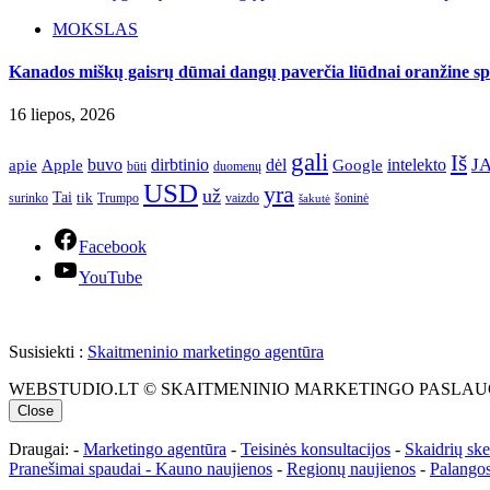
MOKSLAS
Kanados miškų gaisrų dūmai dangų paverčia liūdnai oranžine spa
16 liepos, 2026
gali
Iš
J
apie
buvo
dirbtinio
dėl
intelekto
Apple
Google
būti
duomenų
USD
yra
už
Tai
tik
surinko
Trumpo
vaizdo
šoninė
šakutė
Facebook
YouTube
Susisiekti :
Skaitmeninio marketingo agentūra
WEBSTUDIO.LT © SKAITMENINIO MARKETINGO PASLAUGOS. SEO teks
Close
Draugai: -
Marketingo agentūra
-
Teisinės konsultacijos
-
Skaidrių sk
Pranešimai spaudai -
Kauno naujienos
-
Regionų naujienos
-
Palangos