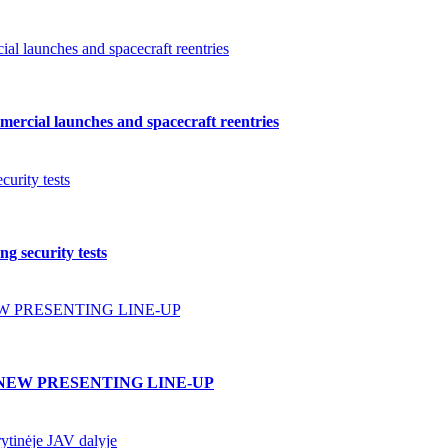
l launches and spacecraft reentries
ercial launches and spacecraft reentries
urity tests
g security tests
W PRESENTING LINE-UP
NEW PRESENTING LINE-UP
ytinėje JAV dalyje