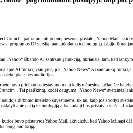
echCrunch“ patronuojanti įmonė, neseniai pristatė „Yahoo Mail“ skirtas d
 News“ programos DI versiją, panaudodama technologiją. įsigijo iš naujau
„Yahoo“ išbando AI santraukų funkciją, tikriausiai tam, kad lankytojai
ma apie AI funkcijų siūlymą, jos „Yahoo News“ AI santraukų funkcija 
pasiekti platesnės auditorijos.
ernete buvo prieinamos testavimo metu kelis mėnesius, tačiau šie bandy
chCrunch“. . Tai paaiškintų, kodėl dauguma „Yahoo News“ svetainės lanky
udoja dirbtinio intelekto suvestinėms, tik tai, kaip jos atrodys svetain
asidalyti apie pačią technologiją arba kada ji bus pristatyta viešai. 
 kurios buvo pristatytos Yahoo Mail, akivaizdu, kad Yahoo lažinasi dėl
ks naują auditoriją.