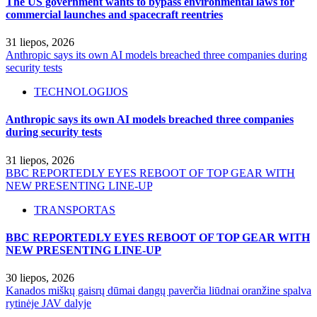
The US government wants to bypass environmental laws for
commercial launches and spacecraft reentries
31 liepos, 2026
Anthropic says its own AI models breached three companies during
security tests
TECHNOLOGIJOS
Anthropic says its own AI models breached three companies
during security tests
31 liepos, 2026
BBC REPORTEDLY EYES REBOOT OF TOP GEAR WITH
NEW PRESENTING LINE-UP
TRANSPORTAS
BBC REPORTEDLY EYES REBOOT OF TOP GEAR WITH
NEW PRESENTING LINE-UP
30 liepos, 2026
Kanados miškų gaisrų dūmai dangų paverčia liūdnai oranžine spalva
rytinėje JAV dalyje