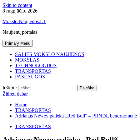
Skip to content
8 rugpjūčio, 2026
Mokslo Naujienos.LT
Naujienų portalas
Primary Menu
ŠALIES MOKSLO NAUJIENOS
MOKSLAS
TECHNOLOGIJOS
TRANSPORTAS
PASLAUGOS
Ieškoti:
Žiūrėti dabar
Home
TRANSPORTAS
Adrianas Newey palieka „Red Bull“ – PRNDL bendruomenė
TRANSPORTAS
Adrianas Newey palieka „Red Bull“ –