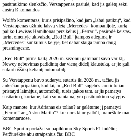
pasitraukimo slenksčio, Verstappenas pasiūlė, kad jis galėtų sekti
austrą iš komandos.
Wolffo komentaras, kuris prisipažino, kad jam „labai patiktų“, kad
Verstappenas užimtų laisvą vietą „Mercedes“ kompanijoje, kurią
paliko Lewisas Hamiltonas persikėlus į „Ferrari“, pasirodė keistas,
turint omenyje akivaizdų „Red Bull“ įtampos atlėgimą ir
„Mercedes“ sunkumus kelyje, bet dabar staiga tampa daug
prasmingesnė.
„Red Bull“ pirmą kartą 2026 m. sezonui gaminant savo variklį,
Newey nebuvimas padidintų dar vieną didelį klaustuką, ar jie gali
sukurti iššūkį keliantį automobilį.
Su Verstappenu buvo sudaryta sutartis iki 2028 m., tačiau jis
anksčiau pripažino, kad tai, ar „Red Bull“ sugebės jam ir toliau
pristatyti laimėjusį automobilį, turės įtakos tam, ar jis pamatys
susitarimą, kuriame, kaip suprantama, yra pasitraukimo sąlygos.
Kaip manote, kur Adrianas eis toliau? ar galėtume jį pamatyti
„Ferrari“ ar „Aston Martin“? kur nors kitur galbūt, praneškite man
komentaruose.
BBC Sport reportažai su papildomu Sky Sports F1 indėliu;
Peržiūrėkite abu straipsnius čia: BBC