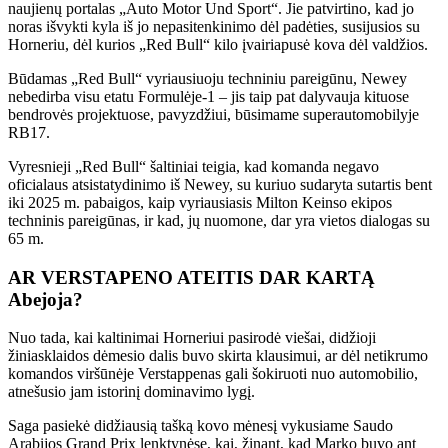
naujienų portalas „Auto Motor Und Sport“. Jie patvirtino, kad jo
noras išvykti kyla iš jo nepasitenkinimo dėl padėties, susijusios su
Horneriu, dėl kurios „Red Bull“ kilo įvairiapusė kova dėl valdžios.
Būdamas „Red Bull“ vyriausiuoju techniniu pareigūnu, Newey
nebedirba visu etatu Formulėje-1 – jis taip pat dalyvauja kituose
bendrovės projektuose, pavyzdžiui, būsimame superautomobilyje
RB17.
Vyresnieji „Red Bull“ šaltiniai teigia, kad komanda negavo
oficialaus atsistatydinimo iš Newey, su kuriuo sudaryta sutartis bent
iki 2025 m. pabaigos, kaip vyriausiasis Milton Keinso ekipos
techninis pareigūnas, ir kad, jų nuomone, dar yra vietos dialogas su
65 m.
AR VERSTAPENO ATEITIS DAR KARTĄ
Abejoja?
Nuo tada, kai kaltinimai Horneriui pasirodė viešai, didžioji
žiniasklaidos dėmesio dalis buvo skirta klausimui, ar dėl netikrumo
komandos viršūnėje Verstappenas gali šokiruoti nuo automobilio,
atnešusio jam istorinį dominavimo lygį.
Saga pasiekė didžiausią tašką kovo mėnesį vykusiame Saudo
Arabijos Grand Prix lenktynėse, kai, žinant, kad Marko buvo ant