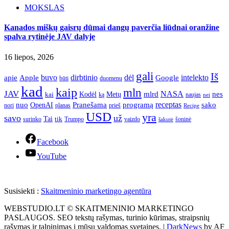
MOKSLAS
Kanados miškų gaisrų dūmai dangų paverčia liūdnai oranžine
spalva rytinėje JAV dalyje
16 liepos, 2026
gali
Iš
apie
buvo
dirbtinio
dėl
intelekto
Apple
Google
būti
duomenų
kad
kaip
mln
JAV
NASA
nes
mlrd
kai
Kodėl
Metų
ką
naujas
nei
Pranešama
programą
receptas
sako
nuo
OpenAI
nori
prieš
planas
Recipe
USD
yra
savo
už
Tai
tik
surinko
Trumpo
vaizdo
šoninė
šakutė
Facebook
YouTube
Susisiekti :
Skaitmeninio marketingo agentūra
WEBSTUDIO.LT © SKAITMENINIO MARKETINGO
PASLAUGOS. SEO tekstų rašymas, turinio kūrimas, straipsnių
rašymas ir talpinimas į mūsų valdomas svetaines.
|
DarkNews
by AF