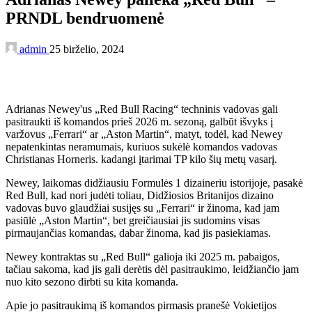
PRNDL bendruomenė
admin
25 birželio, 2024
Adrianas Newey'us „Red Bull Racing“ techninis vadovas gali
pasitraukti iš komandos prieš 2026 m. sezoną, galbūt išvyks į
varžovus „Ferrari“ ar „Aston Martin“, matyt, todėl, kad Newey
nepatenkintas neramumais, kuriuos sukėlė komandos vadovas
Christianas Horneris. kadangi įtarimai TP kilo šių metų vasarį.
Newey, laikomas didžiausiu Formulės 1 dizaineriu istorijoje, pasakė
Red Bull, kad nori judėti toliau, Didžiosios Britanijos dizaino
vadovas buvo glaudžiai susijęs su „Ferrari“ ir žinoma, kad jam
pasiūlė „Aston Martin“, bet greičiausiai jis sudomins visas
pirmaujančias komandas, dabar žinoma, kad jis pasiekiamas.
Newey kontraktas su „Red Bull“ galioja iki 2025 m. pabaigos,
tačiau sakoma, kad jis gali derėtis dėl pasitraukimo, leidžiančio jam
nuo kito sezono dirbti su kita komanda.
Apie jo pasitraukimą iš komandos pirmasis pranešė Vokietijos