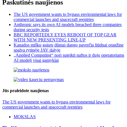
Paskutinės naujienos
The US government wants to bypass environmental laws for
commercial launches and spacecraft reentries
Anthropic says its own AI models breached three companies
during security tests
BBC REPORTEDLY EYES REBOOT OF TOP GEAR
WITH NEW PRESENTING LINE-UP
Kanados miškų gaisrų dūmai dangų paverčia liūdnai oranžine
spalva rytinėje JAV dalyje
„Applied Computing“ nori suteikti naftos ir dujų operatoriams
AI modelį visai gamyklai
Jūs praleidote naujienas
The US government wants to bypass environmental laws for
commercial launches and spacecraft reentries
MOKSLAS