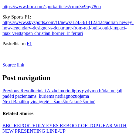
https://www.bbc.com/sport/articles/cmm3v9ny78eo
Sky Sports F1:
https://www.skysports.com/f1/news/12433/13123424/adrian-newey-
how-legendary-designer-s-departure-from-red-bull-could-impact-
max-verstappen-christian-horner- ir-ferrari
Paskelbta m
F1
Source link
Post navigation
Previous
Revoliuciniai Alzheimerio ligos gydymo būdai negali
padėti pacientams, kuriems nediagnozuojama
Next
Bazilikų vinaigretė – šaukšto šakutė šoninė
Related Stories
BBC REPORTEDLY EYES REBOOT OF TOP GEAR WITH
NEW PRESENTING LINE-UP