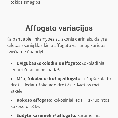
tokios smagios!
Affogato variacijos
Kalbant apie linksmybes su skonių deriniais, čia yra
keletas skanių klasikinio affogato variantų, kuriuos
kviečiame išbandyti:
Dvigubas šokoladinis affogato:
šokoladiniai
ledai + šokoladinis padažas
Mėtų šokolado drožlių affogato:
mėtų šokolado
drožlių ledai + šokolado drožlės ir šviežios mėtų
šakelė
Kokoso affogato:
kokosiniai ledai + skrudintos
kokoso drožlės
Sūdyta karamelinė affogato:
karameliniai