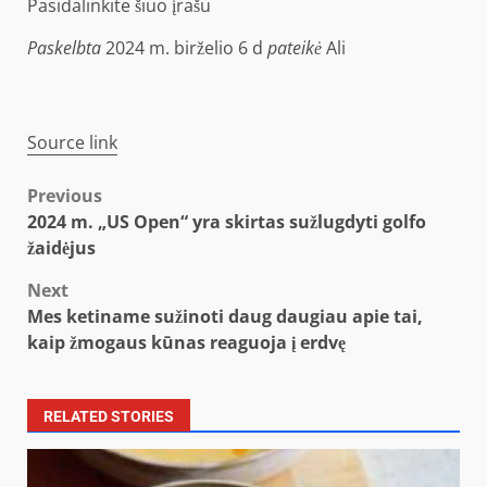
Pasidalinkite šiuo įrašu
Paskelbta
2024 m. birželio 6 d
pateikė
Ali
Source link
Post
Previous
2024 m. „US Open“ yra skirtas sužlugdyti golfo
navigation
žaidėjus
Next
Mes ketiname sužinoti daug daugiau apie tai,
kaip žmogaus kūnas reaguoja į erdvę
RELATED STORIES