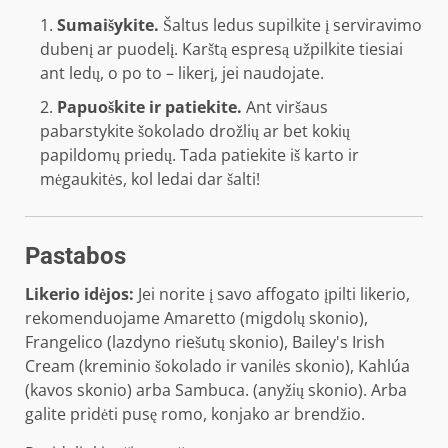
Sumaišykite.
Šaltus ledus supilkite į serviravimo
dubenį ar puodelį. Karštą espresą užpilkite tiesiai
ant ledų, o po to – likerį, jei naudojate.
Papuoškite ir patiekite.
Ant viršaus
pabarstykite šokolado drožlių ar bet kokių
papildomų priedų. Tada patiekite iš karto ir
mėgaukitės, kol ledai dar šalti!
Pastabos
Likerio idėjos:
Jei norite į savo affogato įpilti likerio,
rekomenduojame Amaretto (migdolų skonio),
Frangelico (lazdyno riešutų skonio), Bailey's Irish
Cream (kreminio šokolado ir vanilės skonio), Kahlúa
(kavos skonio) arba Sambuca. (anyžių skonio). Arba
galite pridėti pusę romo, konjako ar brendžio.