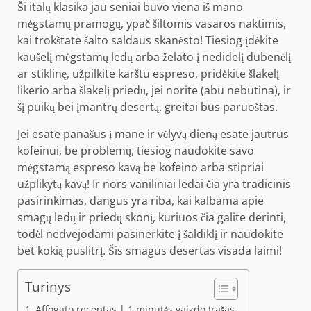
Ši italų klasika jau seniai buvo viena iš mano
mėgstamų pramogų, ypač šiltomis vasaros naktimis,
kai trokštate šalto saldaus skanėsto! Tiesiog įdėkite
kaušelį mėgstamų ledų arba želato į nedidelį dubenėlį
ar stiklinę, užpilkite karštu espreso, pridėkite šlakelį
likerio arba šlakelį priedų, jei norite (abu nebūtina), ir
šį puikų bei įmantrų desertą. greitai bus paruoštas.
Jei esate panašus į mane ir vėlyvą dieną esate jautrus
kofeinui, be problemų, tiesiog naudokite savo
mėgstamą espreso kavą be kofeino arba stipriai
užplikytą kavą! Ir nors vaniliniai ledai čia yra tradicinis
pasirinkimas, dangus yra riba, kai kalbama apie
smagų ledų ir priedų skonį, kuriuos čia galite derinti,
todėl nedvejodami pasinerkite į šaldiklį ir naudokite
bet kokią puslitrį. Šis smagus desertas visada laimi!
Turinys
Affogato receptas | 1 minutės vaizdo įrašas