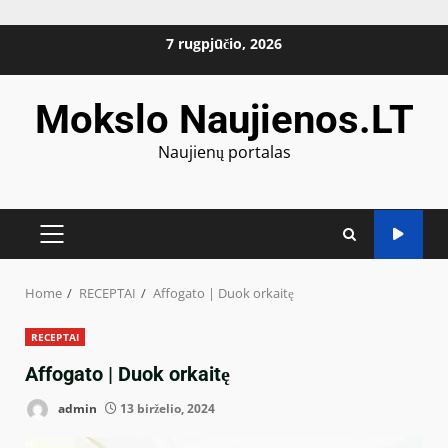
Skip
7 rugpjūčio, 2026
to
content
Mokslo Naujienos.LT
Naujienų portalas
PRIMARY
MENU
Home
RECEPTAI
Affogato | Duok orkaitę
RECEPTAI
Affogato | Duok orkaitę
admin
13 birželio, 2024