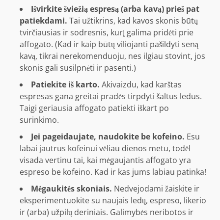
Išvirkite šviežią espresą (arba kavą) prieš pat
patiekdami.
Tai užtikrins, kad kavos skonis būtų
tvirčiausias ir sodresnis, kurį galima pridėti prie
affogato. (Kad ir kaip būtų viliojanti pašildyti seną
kavą, tikrai nerekomenduoju, nes ilgiau stovint, jos
skonis gali susilpnėti ir pasenti.)
Patiekite iš karto.
Akivaizdu, kad karštas
espresas gana greitai pradės tirpdyti šaltus ledus.
Taigi geriausia affogato patiekti iškart po
surinkimo.
Jei pageidaujate, naudokite be kofeino.
Esu
labai jautrus kofeinui vėliau dienos metu, todėl
visada vertinu tai, kai mėgaujantis affogato yra
espreso be kofeino. Kad ir kas jums labiau patinka!
Mėgaukitės skoniais.
Nedvejodami žaiskite ir
eksperimentuokite su naujais ledų, espreso, likerio
ir (arba) užpilų deriniais. Galimybės neribotos ir