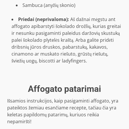
Sambuca (anyžių skonio)
Priedai (neprivaloma):
Aš dažnai mėgstu ant
affogato apibarstyti šokolado drožlių, kurias greitai
ir nesunku pasigaminti paleidus daržovių skustuką
palei šokolado plytelės kraštą. Arba galite pridėti
dribsnių jūros druskos, pabarstukų, kakavos,
cinamono ar muskato riešuto, grūstų riešutų,
šviežių uogų, biscotti ar ladyfingers.
Affogato patarimai
Išsamios instrukcijos, kaip pasigaminti affogato, yra
pateiktos žemiau esančiame recepte, tačiau čia yra
keletas papildomų patarimų, kuriuos reikia
nepamiršti!