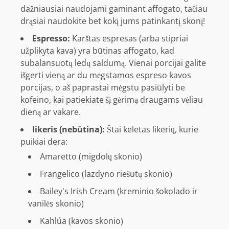
dažniausiai naudojami gaminant affogato, tačiau
drąsiai naudokite bet kokį jums patinkantį skonį!
Espresso:
Karštas espresas (arba stipriai
užplikyta kava) yra būtinas affogato, kad
subalansuotų ledų saldumą. Vienai porcijai galite
išgerti vieną ar du mėgstamos espreso kavos
porcijas, o aš paprastai mėgstu pasiūlyti be
kofeino, kai patiekiate šį gėrimą draugams vėliau
dieną ar vakare.
likeris (nebūtina):
Štai keletas likerių, kurie
puikiai dera:
Amaretto (migdolų skonio)
Frangelico (lazdyno riešutų skonio)
Bailey's Irish Cream (kreminio šokolado ir
vanilės skonio)
Kahlúa (kavos skonio)