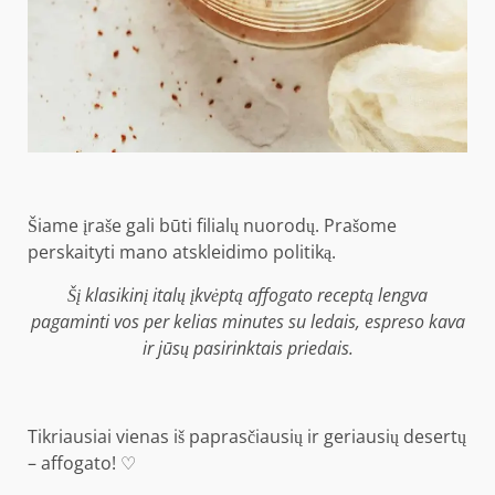
Šiame įraše gali būti filialų nuorodų. Prašome
perskaityti mano atskleidimo politiką.
Šį klasikinį italų įkvėptą affogato receptą lengva
pagaminti vos per kelias minutes su ledais, espreso kava
ir jūsų pasirinktais priedais.
Tikriausiai vienas iš paprasčiausių ir geriausių desertų
– affogato! ♡