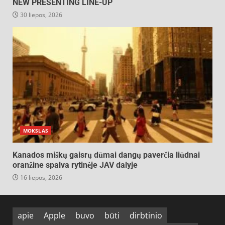
NEW PRESENTING LINE-UP
30 liepos, 2026
MOKSLAS
Kanados miškų gaisrų dūmai dangų paverčia liūdnai
oranžine spalva rytinėje JAV dalyje
16 liepos, 2026
apie
Apple
buvo
būti
dirbtinio