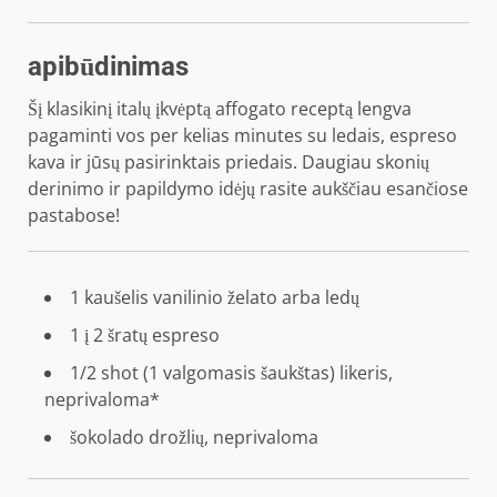
apibūdinimas
Šį klasikinį italų įkvėptą affogato receptą lengva
pagaminti vos per kelias minutes su ledais, espreso
kava ir jūsų pasirinktais priedais. Daugiau skonių
derinimo ir papildymo idėjų rasite aukščiau esančiose
pastabose!
1
kaušelis vanilinio želato arba ledų
1
į
2
šratų espreso
1/2
shot (1 valgomasis šaukštas) likeris,
neprivaloma*
šokolado drožlių, neprivaloma