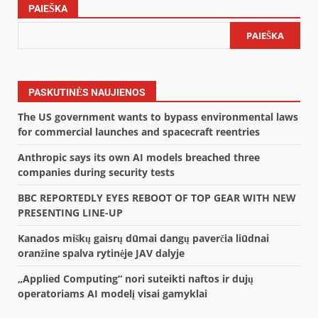
PAIEŠKA
PAIEŠKA
PASKUTINĖS NAUJIENOS
The US government wants to bypass environmental laws
for commercial launches and spacecraft reentries
Anthropic says its own AI models breached three
companies during security tests
BBC REPORTEDLY EYES REBOOT OF TOP GEAR WITH NEW
PRESENTING LINE-UP
Kanados miškų gaisrų dūmai dangų paverčia liūdnai
oranžine spalva rytinėje JAV dalyje
„Applied Computing“ nori suteikti naftos ir dujų
operatoriams AI modelį visai gamyklai