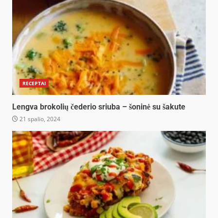
RECEPTAI
Lengva brokolių čederio sriuba – šoninė su šakute
21 spalio, 2024