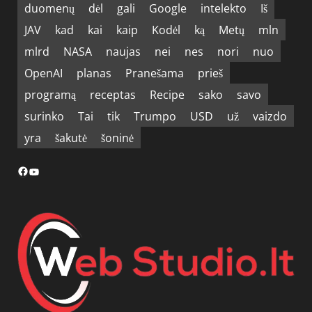
duomenų
dėl
gali
Google
intelekto
Iš
JAV
kad
kai
kaip
Kodėl
ką
Metų
mln
mlrd
NASA
naujas
nei
nes
nori
nuo
OpenAI
planas
Pranešama
prieš
programą
receptas
Recipe
sako
savo
surinko
Tai
tik
Trumpo
USD
už
vaizdo
yra
šakutė
šoninė
Facebook
YouTube