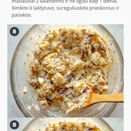
mažiausiai 2 valandoms ir ne ilgiau kaip 1 dienai.
Išimkite iš šaldytuvo, sureguliuokite prieskonius ir
patiekite.