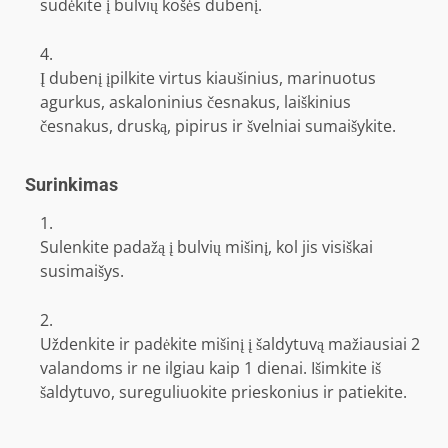
sudėkite į bulvių košės dubenį.
Į dubenį įpilkite virtus kiaušinius, marinuotus
agurkus, askaloninius česnakus, laiškinius
česnakus, druską, pipirus ir švelniai sumaišykite.
Surinkimas
Sulenkite padažą į bulvių mišinį, kol jis visiškai
susimaišys.
Uždenkite ir padėkite mišinį į šaldytuvą mažiausiai 2
valandoms ir ne ilgiau kaip 1 dienai. Išimkite iš
šaldytuvo, sureguliuokite prieskonius ir patiekite.