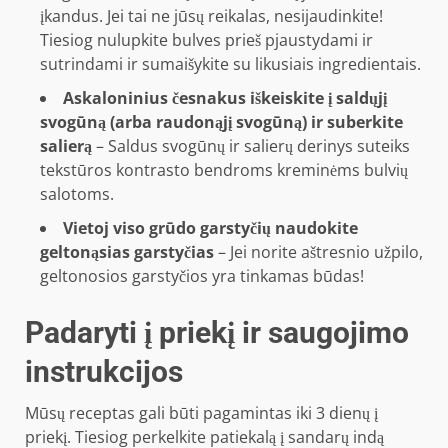
įkandus. Jei tai ne jūsų reikalas, nesijaudinkite!
Tiesiog nulupkite bulves prieš pjaustydami ir
sutrindami ir sumaišykite su likusiais ingredientais.
Askaloninius česnakus iškeiskite į saldųjį
svogūną (arba raudonąjį svogūną) ir suberkite
salierą
– Saldus svogūnų ir salierų derinys suteiks
tekstūros kontrasto bendroms kreminėms bulvių
salotoms.
Vietoj viso grūdo garstyčių naudokite
geltonąsias garstyčias
– Jei norite aštresnio užpilo,
geltonosios garstyčios yra tinkamas būdas!
Padaryti į priekį ir saugojimo
instrukcijos
Mūsų receptas gali būti pagamintas iki 3 dienų į
priekį. Tiesiog perkelkite patiekalą į sandarų indą