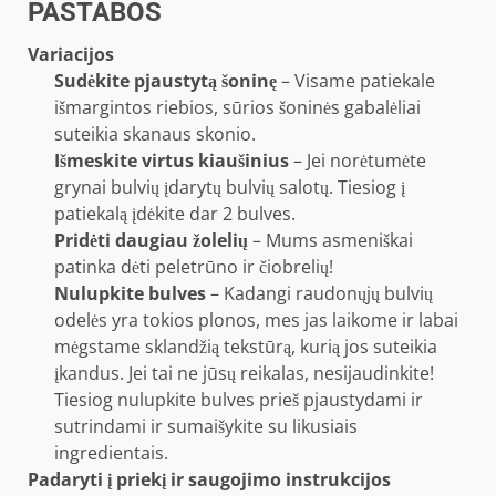
PASTABOS
Variacijos
Sudėkite pjaustytą šoninę
– Visame patiekale
išmargintos riebios, sūrios šoninės gabalėliai
suteikia skanaus skonio.
Išmeskite virtus kiaušinius
– Jei norėtumėte
grynai bulvių įdarytų bulvių salotų. Tiesiog į
patiekalą įdėkite dar 2 bulves.
Pridėti daugiau žolelių
– Mums asmeniškai
patinka dėti peletrūno ir čiobrelių!
Nulupkite bulves
– Kadangi raudonųjų bulvių
odelės yra tokios plonos, mes jas laikome ir labai
mėgstame sklandžią tekstūrą, kurią jos suteikia
įkandus. Jei tai ne jūsų reikalas, nesijaudinkite!
Tiesiog nulupkite bulves prieš pjaustydami ir
sutrindami ir sumaišykite su likusiais
ingredientais.
Padaryti į priekį ir saugojimo instrukcijos