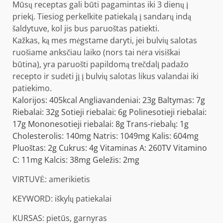
Mūsų receptas gali būti pagamintas iki 3 dienų į
priekį. Tiesiog perkelkite patiekalą į sandarų indą
šaldytuve, kol jis bus paruoštas patiekti.
Kažkas, ką mes mėgstame daryti, jei bulvių salotas
ruošiame anksčiau laiko (nors tai nėra visiškai
būtina), yra paruošti papildomą trečdalį padažo
recepto ir sudėti jį į bulvių salotas likus valandai iki
patiekimo.
Kalorijos:
405
kcal
Angliavandeniai:
23
g
Baltymas:
7
g
Riebalai:
32
g
Sotieji riebalai:
6
g
Polinesotieji riebalai:
17
g
Mononesotieji riebalai:
8
g
Trans-riebalų:
1
g
Cholesterolis:
140
mg
Natris:
1049
mg
Kalis:
604
mg
Pluoštas:
2
g
Cukrus:
4
g
Vitaminas A:
260
TV
Vitamino
C:
11
mg
Kalcis:
38
mg
Geležis:
2
mg
VIRTUVĖ:
amerikietis
KEYWORD:
iškylų ​​patiekalai
KURSAS:
pietūs, garnyras