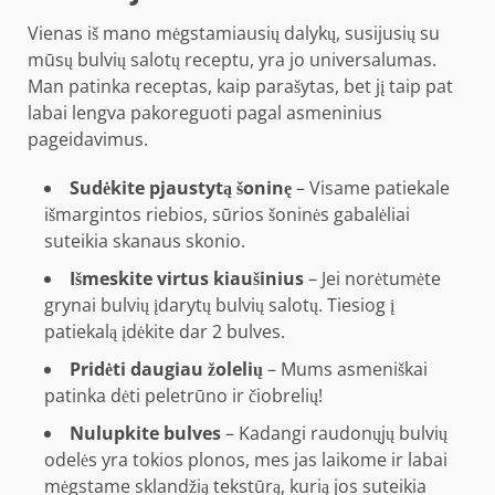
Vienas iš mano mėgstamiausių dalykų, susijusių su
mūsų bulvių salotų receptu, yra jo universalumas.
Man patinka receptas, kaip parašytas, bet jį taip pat
labai lengva pakoreguoti pagal asmeninius
pageidavimus.
Sudėkite pjaustytą šoninę
– Visame patiekale
išmargintos riebios, sūrios šoninės gabalėliai
suteikia skanaus skonio.
Išmeskite virtus kiaušinius
– Jei norėtumėte
grynai bulvių įdarytų bulvių salotų. Tiesiog į
patiekalą įdėkite dar 2 bulves.
Pridėti daugiau žolelių
– Mums asmeniškai
patinka dėti peletrūno ir čiobrelių!
Nulupkite bulves
– Kadangi raudonųjų bulvių
odelės yra tokios plonos, mes jas laikome ir labai
mėgstame sklandžią tekstūrą, kurią jos suteikia