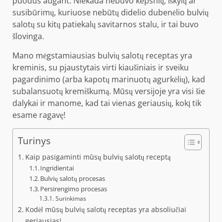
puodus augant. Niekada nebuvo kepsnių, iškylų ​​ar
susibūrimų, kuriuose nebūtų didelio dubenėlio bulvių
salotų su kitų patiekalų savitarnos stalu, ir tai buvo
šlovinga.
Mano mėgstamiausias bulvių salotų receptas yra
kreminis, su pjaustytais virti kiaušiniais ir sveiku
pagardinimo (arba kapotų marinuotų agurkėlių), kad
subalansuotų kremiškumą. Mūsų versijoje yra visi šie
dalykai ir manome, kad tai vienas geriausių, kokį tik
esame ragavę!
Turinys
Kaip pasigaminti mūsų bulvių salotų receptą
Ingridientai
Bulvių salotų procesas
Persirengimo procesas
Surinkimas
Kodėl mūsų bulvių salotų receptas yra absoliučiai
geriausias!