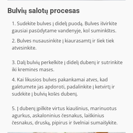
Bulvių salotų procesas
Sudėkite bulves į didelį puodą. Bulves išvirkite
gausiai pasūdytame vandenyje, kol suminkštės.
Bulves nusausinkite į kiaurasamtį ir šiek tiek
atvėsinkite.
Dalį bulvių perkelkite į didelį dubenį ir sutrinkite
iki kreminės masės.
Kai likusios bulvės pakankamai atvės, kad
galėtumėte jas apdoroti, padalinkite į ketvirtį ir
sudėkite į bulvių košės dubenį.
Į dubenį įpilkite virtus kiaušinius, marinuotus
agurkus, askaloninius česnakus, laiškinius
česnakus, druską, pipirus ir švelniai sumaišykite.