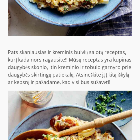
Pats skaniausias ir kreminis bulvių salotų receptas,
kurį kada nors ragausite!! Mūsų receptas yra kupinas
daugybės skonio, itin kreminio ir tobulo garnyro prie
daugybės skirtingų patiekalų. Atsineškite jį į kitą iškylą
ar kepsnį ir pažadame, kad visi bus sužavėti!