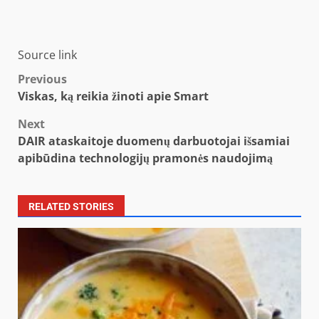
Source link
Post
Previous
Viskas, ką reikia žinoti apie Smart
navigation
Next
DAIR ataskaitoje duomenų darbuotojai išsamiai
apibūdina technologijų pramonės naudojimą
RELATED STORIES