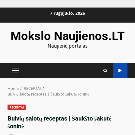
Skip
7 rugpjūčio, 2026
to
content
Mokslo Naujienos.LT
Naujienų portalas
PRIMARY
MENU
Home
RECEPTAI
Bulvių salotų receptas | Šaukšto šakutė šoninė
RECEPTAI
Bulvių salotų receptas | Šaukšto šakutė
šoninė