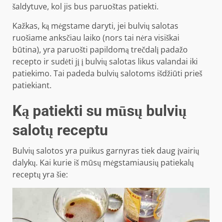
šaldytuve, kol jis bus paruoštas patiekti.
Kažkas, ką mėgstame daryti, jei bulvių salotas
ruošiame anksčiau laiko (nors tai nėra visiškai
būtina), yra paruošti papildomą trečdalį padažo
recepto ir sudėti jį į bulvių salotas likus valandai iki
patiekimo. Tai padeda bulvių salotoms išdžiūti prieš
patiekiant.
Ką patiekti su mūsų bulvių
salotų receptu
Bulvių salotos yra puikus garnyras tiek daug įvairių
dalykų. Kai kurie iš mūsų mėgstamiausių patiekalų
receptų yra šie: