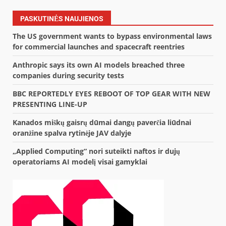
PASKUTINĖS NAUJIENOS
The US government wants to bypass environmental laws
for commercial launches and spacecraft reentries
Anthropic says its own AI models breached three
companies during security tests
BBC REPORTEDLY EYES REBOOT OF TOP GEAR WITH NEW
PRESENTING LINE-UP
Kanados miškų gaisrų dūmai dangų paverčia liūdnai
oranžine spalva rytinėje JAV dalyje
„Applied Computing“ nori suteikti naftos ir dujų
operatoriams AI modelį visai gamyklai