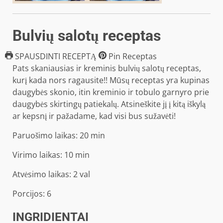
Bulvių salotų receptas
SPAUSDINTI RECEPTĄ
Pin Receptas
Pats skaniausias ir kreminis bulvių salotų receptas,
kurį kada nors ragausite!! Mūsų receptas yra kupinas
daugybės skonio, itin kreminio ir tobulo garnyro prie
daugybės skirtingų patiekalų. Atsineškite jį į kitą iškylą
ar kepsnį ir pažadame, kad visi bus sužavėti!
minučių
Paruošimo laikas:
20
min
minučių
Virimo laikas:
10
min
valandų
Atvėsimo laikas:
2
val
Porcijos:
6
INGRIDIENTAI