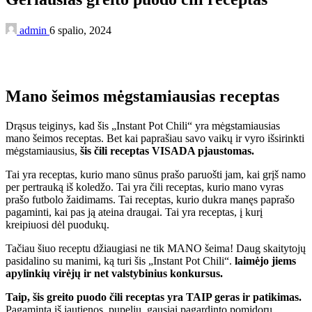
admin
6 spalio, 2024
Mano šeimos mėgstamiausias receptas
Drąsus teiginys, kad šis „Instant Pot Chili“ yra mėgstamiausias
mano šeimos receptas. Bet kai paprašiau savo vaikų ir vyro išsirinkti
mėgstamiausius,
šis čili receptas VISADA pjaustomas.
Tai yra receptas, kurio mano sūnus prašo paruošti jam, kai grįš namo
per pertrauką iš koledžo. Tai yra čili receptas, kurio mano vyras
prašo futbolo žaidimams. Tai receptas, kurio dukra manęs paprašo
pagaminti, kai pas ją ateina draugai. Tai yra receptas, į kurį
kreipiuosi dėl puodukų.
Tačiau šiuo receptu džiaugiasi ne tik MANO šeima! Daug skaitytojų
pasidalino su manimi, ką turi šis „Instant Pot Chili“.
laimėjo jiems
apylinkių virėjų ir net valstybinius konkursus.
Taip, šis greito puodo čili receptas yra TAIP geras ir patikimas.
Pagaminta iš jautienos, pupelių, gausiai pagardinto pomidorų