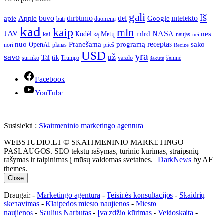
gali
Iš
apie
buvo
dirbtinio
dėl
intelekto
Apple
Google
būti
duomenų
kad
kaip
mln
JAV
NASA
nes
mlrd
kai
Kodėl
Metų
ką
naujas
nei
Pranešama
programą
receptas
sako
nuo
OpenAI
nori
prieš
planas
Recipe
USD
yra
savo
už
Tai
tik
surinko
Trumpo
vaizdo
šoninė
šakutė
Facebook
YouTube
Susisiekti :
Skaitmeninio marketingo agentūra
WEBSTUDIO.LT © SKAITMENINIO MARKETINGO
PASLAUGOS. SEO tekstų rašymas, turinio kūrimas, straipsnių
rašymas ir talpinimas į mūsų valdomas svetaines.
|
DarkNews
by AF
themes.
Close
Draugai: -
Marketingo agentūra
-
Teisinės konsultacijos
-
Skaidrių
skenavimas
-
Klaipedos miesto naujienos
-
Miesto
naujienos
-
Saulius Narbutas
-
Įvaizdžio kūrimas
-
Veidoskaita
-