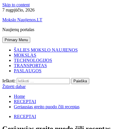
Skip to content
7 rugpjūčio, 2026
Mokslo Naujienos.LT
Naujienų portalas
Primary Menu
ŠALIES MOKSLO NAUJIENOS
MOKSLAS
TECHNOLOGIJOS
TRANSPORTAS
PASLAUGOS
Ieškoti:
Žiūrėti dabar
Home
RECEPTAI
Geriausias greito puodo čili receptas
RECEPTAI
Geriausias greito puodo čili receptas