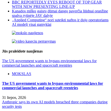
BBC REPORTEDLY EYES REBOOT OF TOP GEAR
WITH NEW PRESENTING LINE-UP
Kanados miškų gaisrų dūmai dangų paverčia liūdnai oranžine
spalva rytinėje JAV dalyje
„Applied Computing“ nori suteikti naftos ir dujų operatoriams
AI modelį visai gamyklai
Jūs praleidote naujienas
The US government wants to bypass environmental laws for
commercial launches and spacecraft reentries
MOKSLAS
The US government wants to bypass environmental laws for
commercial launches and spacecraft reentries
31 liepos, 2026
Anthropic says its own AI models breached three companies during
security tests