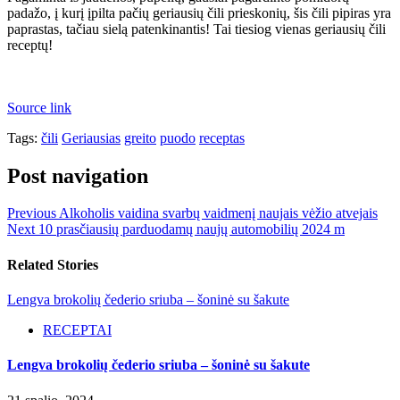
padažo, į kurį įpilta pačių geriausių čili prieskonių, šis čili pipiras yra
paprastas, tačiau sielą patenkinantis! Tai tiesiog vienas geriausių čili
receptų!
Source link
Tags:
čili
Geriausias
greito
puodo
receptas
Post navigation
Previous
Alkoholis vaidina svarbų vaidmenį naujais vėžio atvejais
Next
10 prasčiausių parduodamų naujų automobilių 2024 m
Related Stories
Lengva brokolių čederio sriuba – šoninė su šakute
RECEPTAI
Lengva brokolių čederio sriuba – šoninė su šakute